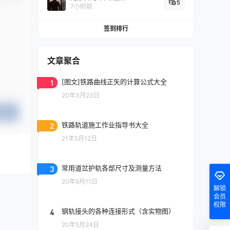
5
7小时前
签到排行
文章聚合
1
[图文]铁路曲线正矢的计算公式大全
20年3月23日
提交
2
铁路轨道施工作业指导书大全
21年5月12日
3
常用道岔护轨各部尺寸及测量方法
20年9月11日
解锁
会员
权限
4
钢轨接头的各种连接形式（含实物图）
20年5月24日