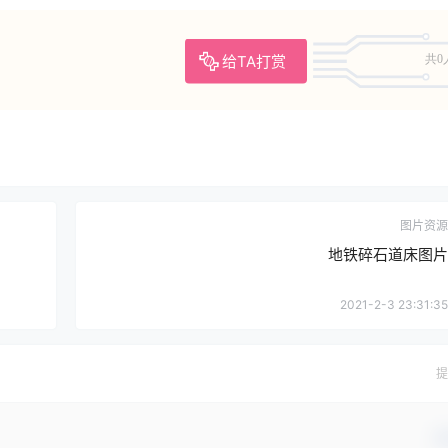
给TA打赏
共0
图片资源
地铁碎石道床图片
2021-2-3 23:31:35
提
确