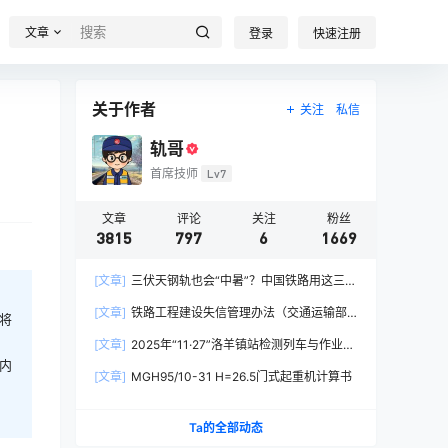
文章
登录
快速注册
关于作者
关注
私信
轨哥
首席技师
Lv7
文章
评论
关注
粉丝
3815
797
6
1669
[文章]
三伏天钢轨也会“中暑”？中国铁路用这三招
破解热胀冷缩难题
[文章]
铁路工程建设失信管理办法（交通运输部
将
令2026年第15号）
[文章]
2025年“11·27”洛羊镇站检测列车与作业人
员相撞重大交通事故
内
[文章]
MGH95/10-31 H=26.5门式起重机计算书
Ta的全部动态