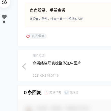
点点赞赏，手留余香
还没有人赞赏，快来当第一个赞赏的人吧！
0
闪光焊接
图片资源
高架线梯形轨枕整体道床图片
2021-2-2 19:07:16
0 条回复
文章作者
管理员
A
M
欢迎您，新朋友，感谢参与互动！