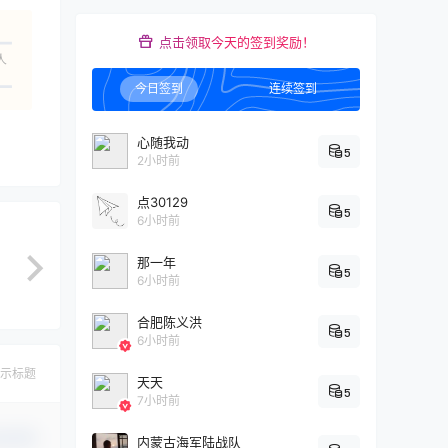
点击领取今天的签到奖励！
人
今日签到
连续签到
心随我动
5
2小时前
点30129
5
6小时前
那一年
5
6小时前
合肥陈义洪
5
6小时前
示标题
天天
5
7小时前
认修改
内蒙古海军陆战队