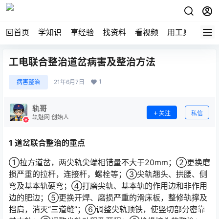
回首页
学知识
享经验
找资料
看视频
用工具
论技
工电联合整治道岔病害及整治方法
1
病害整治
21年6月7日
轨哥
关注
私信
轨魅网 创始人
1 道岔联合整治的重点
①拉方道岔，两尖轨尖端相错量不大于20mm；②更换磨
损严重的拉杆，连接杆，螺栓等；③尖轨翘头、拱腰、侧
弯及基本轨硬弯；④打磨尖轨、基本轨的作用边和非作用
边的肥边；⑤更换开焊、磨损严重的滑床板，整修轨撑及
挡肩，消灭“三道缝”；⑥调整尖轨顶铁，使竖切部分密靠