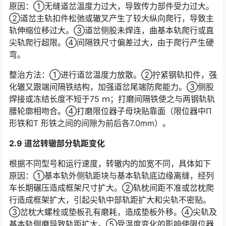
原因：①无缝道岔温度力过大，导致传力部件受力过大。
②道岔主轨扣件松弛或辙叉产生了较大纵向爬行，导致主
轨伸缩位移过大。③道岔侧股未焊连，曲基本轨爬行或直
尖轨爬行超限。④间隔铁尺寸偏差过大，由于爬行产生硬
弯。󠅅󠅃󠄵󠅂󠄪󠇖󠆨󠆨󠇕󠆞󠆒󠅬󠇘󠆭󠆘󠇙󠆝󠅵󠇗󠆭󠆁󠄐󠇗󠅹󠅸󠇖󠆍󠅳󠇖󠅹󠅰󠇖󠆌󠅹
整治方法：①进行道岔温度力放散。②拧紧钢轨扣件，强
化辙又跟端间隔铁结构，加强道岔尾端防爬能力。③侧股
焊接或冻结长度不短于75 ｍ；打磨间隔铁使之与两钢轨轨
腰轮廓相吻合。④打磨限位器子母块贴靠面（限位器中Π
形铁和T 形铁之间的间隙为前后各7.0mm）。󠅅󠅃󠄵󠅂󠄪󠇖󠆨󠆨󠇕󠆞󠆒󠅬󠇘󠆭󠆘󠇙󠆝󠅵󠇗󠆭󠆁󠄐󠇗󠅹󠅸󠇖󠆍󠅳󠇖󠅹󠅰󠇖󠆌󠅹
2.9 道岔转辙部分轨距变化
根据不同型号和运行速度，转辙内的加宽不同，具体如下
原因：①基本轨外侧轨距块与基本轨轨底边缘离缝，经列
车长期碾压造成框架尺寸扩大。②轨枕间距不准或岔枕爬
行造成框架扩大，引起尖轨中部轨距扩大和尖轨不密贴。
③岔枕大螺栓或垫板孔有磨耗，造成垫板外移。④尖轨及
基本轨侧磨导致轨距扩大。⑤受温度变化的影响使限位器