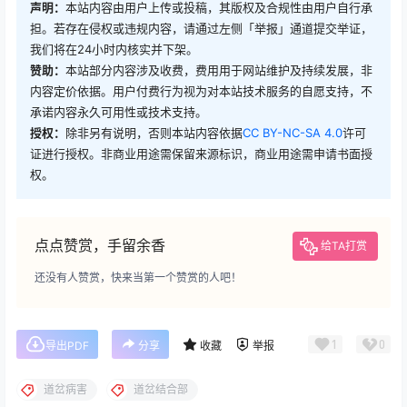
声明：
本站内容由用户上传或投稿，其版权及合规性由用户自行承
担。若存在侵权或违规内容，请通过左侧「举报」通道提交举证，
我们将在24小时内核实并下架。
赞助：
本站部分内容涉及收费，费用用于网站维护及持续发展，非
内容定价依据。用户付费行为视为对本站技术服务的自愿支持，不
承诺内容永久可用性或技术支持。
授权：
除非另有说明，否则本站内容依据
CC BY-NC-SA 4.0
许可
证进行授权。非商业用途需保留来源标识，商业用途需申请书面授
权。
点点赞赏，手留余香
给TA打赏
还没有人赞赏，快来当第一个赞赏的人吧！
1
0
导出PDF
分享
收藏
举报
道岔病害
道岔结合部