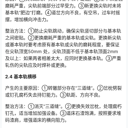
磨耗严重，尖轨前端部分过早受力。③新更换尖轨时未将
基本轨“肥边“打磨。④道岔方向不良，有空吊，过车时摇
摆，增加横向冲击力。󠅅󠅃󠄵󠅂󠄪󠇖󠆨󠆨󠇕󠆞󠆒󠅬󠇘󠆭󠆘󠇙󠆝󠅵󠇗󠆭󠆁󠄐󠇗󠅹󠅸󠇖󠆍󠅳󠇖󠅹󠅰󠇖󠆌󠅹
整治方法：①防止尖轨跳动，确保尖轨竖切部分与基本轨
之间密贴。②更换磨耗严重的基本轨或尖轨。更换新尖轨
或基本轨时要考虑原有基本轨或尖轨的磨耗程度，要保证
在尖轨顶宽50mm 处，尖轨顶面不低于基本轨顶面2mm
及以上：如果两者相差太大，应同时更换基本轨。③严重
轧伤的尖轨应及时焊补或更换。󠅅󠅃󠄵󠅂󠄪󠇖󠆨󠆨󠇕󠆞󠆒󠅬󠇘󠆭󠆘󠇙󠆝󠅵󠇗󠆭󠆁󠄐󠇗󠅹󠅸󠇖󠆍󠅳󠇖󠅹󠅰󠇖󠆌󠅹
2.4 基本轨横移
产生的主要原因：①转辙部分存在“三道缝”。②岔枕劈裂
或钉孔腐朽失去持钉能力。③轨距、方向不良。
整治方法：①消灭“三道缝”。②更换失效岔枕，处理腐朽
钉孔，适当增加加强设备。③道床石渣饱满，按照要求堆
码渣肩，增强道床的横向阻力。