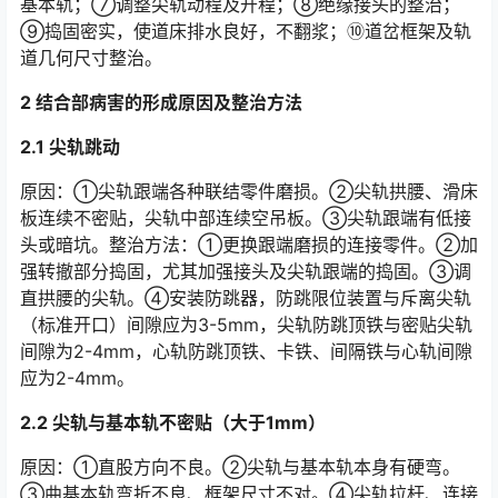
基本轨；⑦调整尖轨动程及开程；⑧绝缘接头的整治；
⑨捣固密实，使道床排水良好，不翻浆；⑩道岔框架及轨
道几何尺寸整治。󠅅󠅃󠄵󠅂󠄪󠇖󠆨󠆨󠇕󠆞󠆒󠅬󠇘󠆭󠆘󠇙󠆝󠅵󠇗󠆭󠆁󠄐󠇗󠅹󠅸󠇖󠆍󠅳󠇖󠅹󠅰󠇖󠆌󠅹
2 结合部病害的形成原因及整治方法
2.1 尖轨跳动
原因：①尖轨跟端各种联结零件磨损。②尖轨拱腰、滑床
板连续不密贴，尖轨中部连续空吊板。③尖轨跟端有低接
头或暗坑。整治方法：①更换跟端磨损的连接零件。②加
强转撤部分捣固，尤其加强接头及尖轨跟端的捣固。③调
直拱腰的尖轨。④安装防跳器，防跳限位装置与斥离尖轨
（标准开口）间隙应为3-5mm，尖轨防跳顶铁与密贴尖轨
间隙为2-4mm，心轨防跳顶铁、卡铁、间隔铁与心轨间隙
应为2-4mm。󠅅󠅃󠄵󠅂󠄪󠇖󠆨󠆨󠇕󠆞󠆒󠅬󠇘󠆭󠆘󠇙󠆝󠅵󠇗󠆭󠆁󠄐󠇗󠅹󠅸󠇖󠆍󠅳󠇖󠅹󠅰󠇖󠆌󠅹
2.2 尖轨与基本轨不密贴（大于1mm）
原因：①直股方向不良。②尖轨与基本轨本身有硬弯。
③曲基本轨弯折不良、框架尺寸不对。④尖轨拉杆、连接