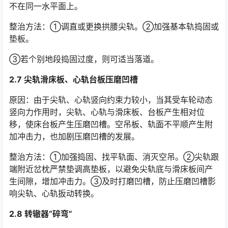
不在同一水平面上。
整治方法：①调直或更换拱腰尖轨。②加强基本轨捣固或
垫板。
③若个别地段捣固过度，则可适当落道。
2.7 尖轨滑床板、心轨台板压磨凹槽
原因：由于尖轨、心轨竖向约束力较小，当其受车轮动态
竖向力作用时，尖轨、心轨与滑床板、台板产生相对位
移，使床台板产生压磨凹槽。空吊板、轨面不平顺产生附
加冲击力，也加剧压磨凹槽的发展。󠅅󠅃󠄵󠅂󠄪󠇖󠆨󠆨󠇕󠆞󠆒󠅬󠇘󠆭󠆘󠇙󠆝󠅵󠇗󠆭󠆁󠄐󠇗󠅹󠅸󠇖󠆍󠅳󠇖󠅹󠅰󠇖󠆌󠅹
整治方法：①加强捣固、找平轨面、消灭空吊。②尖轨跟
端附近岔枕严禁垫调高垫板，以避免尖轨底与滑床板间产
生间隙，增加冲击力。③及时打磨凹槽，防止压磨凹槽影
响尖轨、心轨扳动转换。󠅅󠅃󠄵󠅂󠄪󠇖󠆨󠆨󠇕󠆞󠆒󠅬󠇘󠆭󠆘󠇙󠆝󠅵󠇗󠆭󠆁󠄐󠇗󠅹󠅸󠇖󠆍󠅳󠇖󠅹󠅰󠇖󠆌󠅹
2.8 转辙器“碎弯”