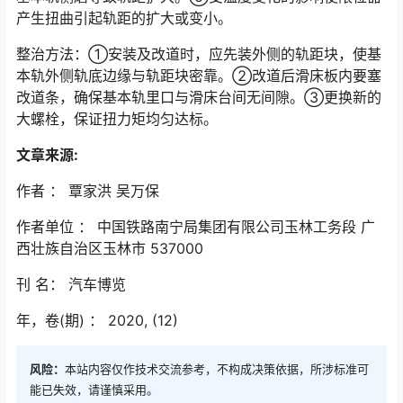
产生扭曲引起轨距的扩大或变小。󠅅󠅃󠄵󠅂󠄪󠇖󠆨󠆨󠇕󠆞󠆒󠅬󠇘󠆭󠆘󠇙󠆝󠅵󠇗󠆭󠆁󠄐󠇗󠅹󠅸󠇖󠆍󠅳󠇖󠅹󠅰󠇖󠆌󠅹
整治方法：①安装及改道时，应先装外侧的轨距块，使基
本轨外侧轨底边缘与轨距块密靠。②改道后滑床板内要塞
改道条，确保基本轨里口与滑床台间无间隙。③更换新的
大螺栓，保证扭力矩均匀达标。󠅅󠅃󠄵󠅂󠄪󠇖󠆨󠆨󠇕󠆞󠆒󠅬󠇘󠆭󠆘󠇙󠆝󠅵󠇗󠆭󠆁󠄐󠇗󠅹󠅸󠇖󠆍󠅳󠇖󠅹󠅰󠇖󠆌󠅹
文章来源:
作者 ： 覃家洪 吴万保
作者单位 ： 中国铁路南宁局集团有限公司玉林工务段 广
西壮族自治区玉林市 537000
刊 名： 汽车博览
年，卷(期) ： 2020, (12)
风险：
本站内容仅作技术交流参考，不构成决策依据，所涉标准可
能已失效，请谨慎采用。