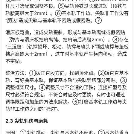
杆尺寸选配或调整不良。⑤尖轨顶铁过长或过短（顶铁与
轨腰离缝大于2mm）。⑥基本轨工作边、尖轨非工作边有
“肥边”造成尖轨与基本轨不密贴或假密贴。⑦󠅅󠅃󠄵󠅂󠄪󠇖󠆨󠆨󠇕󠆞󠆒󠅬󠇘󠆭󠆘󠇙󠆝󠅵󠇗󠆭󠆁󠄐󠇗󠅹󠅸󠇖󠆍󠅳󠇖󠅹󠅰󠇖󠆌󠅹
滑床板弯曲，造成尖轨歪斜，形成与基本轨离缝或假密贴
（弹片与滑床板挡肩离缝、挡肩前后离缝2mm）。⑧存在
“三道缝”（轨撑损坏、松动，轨撑与轨头下颚或轨撑与垫板
挡肩离缝大于2mm），过车时基本轨产生横向移动，造成
不密贴。󠅅󠅃󠄵󠅂󠄪󠇖󠆨󠆨󠇕󠆞󠆒󠅬󠇘󠆭󠆘󠇙󠆝󠅵󠇗󠆭󠆁󠄐󠇗󠅹󠅸󠇖󠆍󠅳󠇖󠅹󠅰󠇖󠆌󠅹
整治方法：①拨正直股方向，找到顶死点。②矫直直基本
轨，弯好曲基本轨，保证基本轨与尖轨竖切部分密贴。③
调整框架尺寸。④调整尺寸不合适的顶铁；连接杆型号及
尺寸必须符合规定，不符合时应及时更换，有时也可通过
调换眼距和加垫的方法来解决。⑤打磨基本轨工作边与尖
轨非工作边之间的“肥边”。󠅅󠅃󠄵󠅂󠄪󠇖󠆨󠆨󠇕󠆞󠆒󠅬󠇘󠆭󠆘󠇙󠆝󠅵󠇗󠆭󠆁󠄐󠇗󠅹󠅸󠇖󠆍󠅳󠇖󠅹󠅰󠇖󠆌󠅹
2.3 尖轨轧伤与磨耗
原因：①尖轨跳动、尖轨与基本轨不密贴。②基本轨垂直