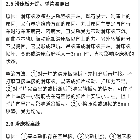
2.5 滑床板开焊、弹片易穿出
原因：滑床板及槽型护轨垫板开焊，既有设计、制造上的
原因，又有养护维修方面的原因。究其原因主要是直向行
车时行车速度高、密度大，直尖轨受力带动滑床板下沉，
而曲基本轨则被动施加滑床板以向上的力。另外转辙部分
不易捣固，容易形成暗坑、吊板造成滑床板开焊，滑床板
损坏、变形或滑床台磨耗大于3mm 时，直接影响滑床板的
状态。󠅅󠅃󠄵󠅂󠄪󠇖󠆨󠆨󠇕󠆞󠆒󠅬󠇘󠆭󠆘󠇙󠆝󠅵󠇗󠆭󠆁󠄐󠇗󠅹󠅸󠇖󠆍󠅳󠇖󠅹󠅰󠇖󠆌󠅹
整治方法：①对开焊的滑床板应拆下先打磨后再焊接。不
打磨直接焊接的滑床板，易造成弹片松动、扣压力不足。
②对弹片易窜出的或折断后影响尖轨扳动的情况，可在弹
片上焊接一小钢筋或在有空隙的弹片上安装小立柱，阻止
弹片向里串动影响道岔扳动。③更换压溃或破损的5mm
胶垫，受力均匀。󠅅󠅃󠄵󠅂󠄪󠇖󠆨󠆨󠇕󠆞󠆒󠅬󠇘󠆭󠆘󠇙󠆝󠅵󠇗󠆭󠆁󠄐󠇗󠅹󠅸󠇖󠆍󠅳󠇖󠅹󠅰󠇖󠆌󠅹
2.6 滑床板离缝
原因：①基本轨低存在空吊板。②尖轨拱腰。③滑床板