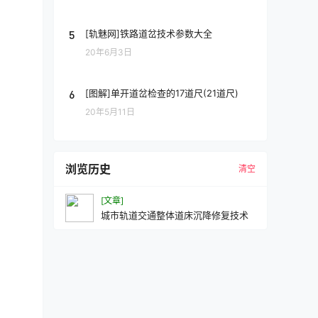
5
[轨魅网]铁路道岔技术参数大全
20年6月3日
6
[图解]单开道岔检查的17道尺(21道尺)
20年5月11日
浏览历史
清空
[文章]
城市轨道交通整体道床沉降修复技术