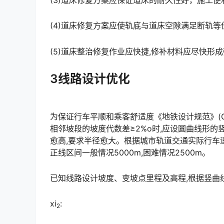
(3)道床修复方案应保证道床的耐久性好，施工便
(4)道床修复方案应使轨底与道床空隙满足断轨
(5)道床整治修复作业应快捷,修补材料应尽快形
3线路设计优化
为保证行车平顺和乘客舒适度《地铁设计规范》(GB50
相邻坡段的坡度代数差≥2%o时,应设圆曲线形的
愈高,要求半径愈大。根据城市轨道交通实际行车速
正线区间一般情况5000m,困难情况2500m。
已知线路设计坡度、变坡点里程及高程,根据竖曲
xi
:
2