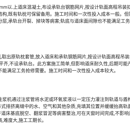
90mm以.上道床混凝土,布设承轨台钢筋网片,按设计轨面高程吊装
结构,既有轨枕可保留备用。施工时间和一次性投入成本一般。但
分层,承轨台开裂、掉块等病害;轨底与道床面间隙也不能满足工
,钻孔取出原轨枕套管,放入道床和承轨钢筋网片,按设计轨面高程吊
平齐,不设承轨台。此方案施工简单,但影响道床耐久性,后期可能
󠅂󠄪󠇖󠆨󠆨󠇕󠆞󠆒󠅬󠇘󠆭󠆘󠇙󠆝󠅵󠇗󠆭󠆁󠄐󠇗󠅹󠅸󠇖󠆍󠅳󠇖󠅹󠅰󠇖󠆌󠅹
注浆机通过注浆管将水泥或环氧浆液以一定压力灌注到轨道与盾
式排挤离缝中的水、空气和其他杂质,充填其位置并缓缓抬高轨面
道床基底脱空、翻浆冒泥等病害整治,可在天窗时间完成,不影响
󠇗󠆭󠆁󠄐󠇗󠅹󠅸󠇖󠆍󠅳󠇖󠅹󠅰󠇖󠆌󠅹