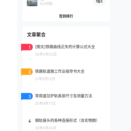
5
5小时前
签到排行
文章聚合
1
[图文]铁路曲线正矢的计算公式大全
20年3月23日
2
铁路轨道施工作业指导书大全
21年5月12日
3
常用道岔护轨各部尺寸及测量方法
20年9月11日
4
钢轨接头的各种连接形式（含实物图）
20年5月24日