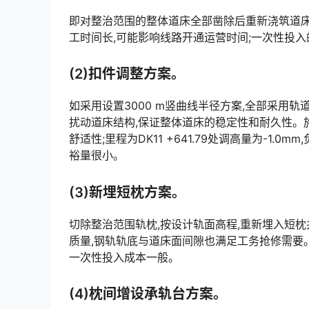
即对整治范围的整体道床全部凿除后重新浇筑道床
工时间长,可能影响线路开通运营时间;一次性投入的成本较大。󠅅󠅃󠄵󠅂󠄪󠇖󠆨󠆨󠇕󠆞󠆒󠅬󠇘󠆭󠆘󠇙󠆝󠅵󠇗󠆭󠆁󠄐󠇗
(2)扣件调整方案。
如采用设置3000 m竖曲线半径方案,全部采用轨
扰动道床结构,保证整体道床的稳定性和耐久性。
舒适性;里程为DK11 +641.79处调高量为-1
裕量很小。󠅅󠅃󠄵󠅂󠄪󠇖󠆨󠆨󠇕󠆞󠆒󠅬󠇘󠆭󠆘󠇙󠆝󠅵󠇗󠆭󠆁󠄐󠇗󠅹󠅸󠇖󠆍󠅳󠇖󠅹󠅰󠇖󠆌󠅹
(3)新埋短枕方案。
切除整治范围轨枕,按设计轨面高程,重新埋入短
质量,钢轨轨底与道床面间隙也满足工务抢修需要
一次性投入成本一般。󠅅󠅃󠄵󠅂󠄪󠇖󠆨󠆨󠇕󠆞󠆒󠅬󠇘󠆭󠆘󠇙󠆝󠅵󠇗󠆭󠆁󠄐󠇗󠅹󠅸󠇖󠆍󠅳󠇖󠅹󠅰󠇖󠆌󠅹
(4)枕间增设承轨台方案。