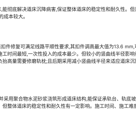
,能彻底解决道床沉降病害,保证整体道床的稳定性和耐久性。但
󠅸󠇖󠆍󠅳󠇖󠅹󠅰󠇖󠆌󠅹
道扣件修复可满足线路平顺性要求,其扣件调高最大值为13.6 mm,
施工时间最短,一次性投入的成本最少。但较小的竖曲线半径影响
.0mm,负抬高量需要修磨轨枕;且后期采用减小竖曲线半径来适应道床
枕并采用聚合物水泥砂浆浇筑形成道床结构,能保证承轨台、轨底
。但整体道床的稳定性和耐久性有一定影响。施工时间、施工难