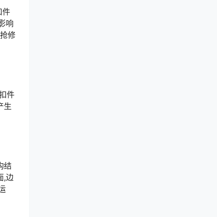
扣件
影响
务抢修
装扣件
产生
构结
,边
运