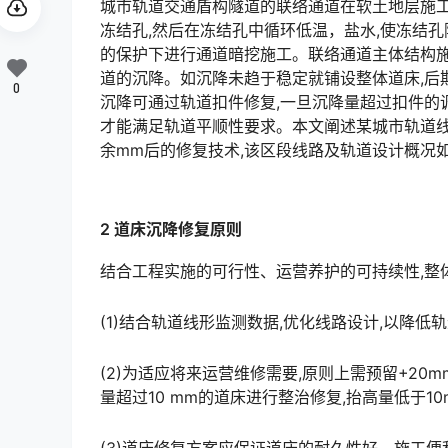
城市轨道交通盾构隧道的联络通道在软土地层施工
冻结孔,然后在冻结孔中循环低温，盐水,使冻结孔
的保护下进行通道暗挖施工。联络通道主体结构施
道的沉降。如沉降未趋于稳定就铺设整体道床,后
0
沉降可通过轨道扣件修复,一旦沉降量超过扣件的调
才能满足轨道平顺性要求。本文阐述某城市轨道线
余mm后的修复技术,该区段线路及轨道设计概况如图1所示。󠅅󠅃󠄵󠅂󠄪󠇖󠆨󠆨󠇕󠆞󠆒󠅬󠇘󠆭󠆘󠇙󠆝󠅵󠇗󠆭󠆁󠄐󠇗󠅹󠅸
2 道床沉降修复原则
结合工程实施的可行性、运营养护的可持续性,整
(1)结合轨道线形监测数据,优化线路设计,以降低
(2)为适应将来运营维修需要,原则上需预留+2
量超过10 mm的道床进行整治修复,抬高量低于10mm的可采用扣件调整。󠅅󠅃󠄵󠅂󠄪󠇖󠆨󠆨󠇕󠆞󠆒󠅬󠇘󠆭󠆘󠇙󠆝