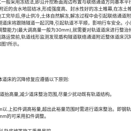
一般采用冻结法,即沿开挖断面周边布置与联络通道方向基本平
附近的含水地层结冰,形成强度高、封水性好的冻土帷幕,在冻土
工完毕后,停止供冷,土体自然解冻,解冻过程中会引起联络通道
期道床将跟随隧道一起沉降,引起轨道不平顺，影响行车安全。小
整能力(最大调高量一般为30mm),就需要对轨道道床进行整治修
路运营前,轨道线形监测发现盾构隧道联络通道附近整体道床沉降
󠇖󠆍󠅳󠇖󠅹󠅰󠇖󠆌󠅹
体道床的沉降修复应遵循以下原则:
轨道抬高量,减少道床整治范围,尽量少扰动既有轨道结构。
0mm以.上扣件调高裕量,超出此裕量范围时需进行道床整治。即钢
󠅵󠇗󠆭󠆁󠄐󠇗󠅹󠅸󠇖󠆍󠅳󠇖󠅹󠅰󠇖󠆌󠅹