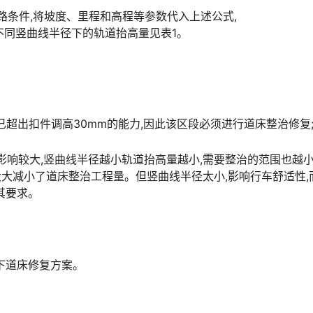
路条件,将坡度、里程和高程等参数代入上述公式,
算得出不同竖曲线半径下的轨道抬高量见表1。
m,已超出扣件调高30mm的能力,因此该区段必须进行道床整治修复
影响较大,竖曲线半径越小轨道抬高量越小,需要整治的范围也越
3大大减小了道床整治工程量。但竖曲线半径太小,影响行车舒适性,
󠅳󠇖󠅹󠅰󠇖󠆌󠅹
下道床修复方案。