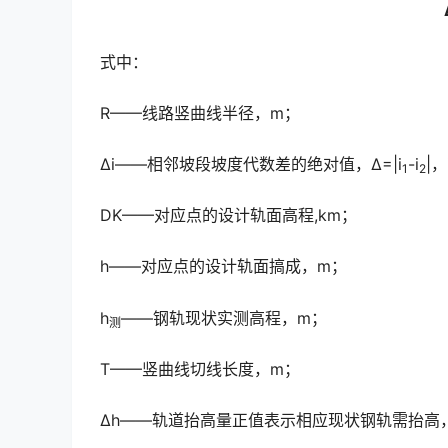
式中：
R——线路竖曲线半径，m；
Δi——相邻坡段坡度代数差的绝对值，Δ=|i
-i
|，
1
2
DK——对应点的设计轨面高程,km；
h——对应点的设计轨面搞成，m；
h
——钢轨现状实测高程，m；
测
T——竖曲线切线长度，m；
Δh——轨道抬高量正值表示相应现状钢轨需抬高