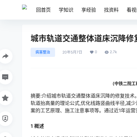
回首页
学知识
享经验
找资料
看视
城市轨道交通整体道床沉降修
0
2.7k
病害整治
20年5月7日
(中铁二院工程
摘要:介绍城市轨道交通整体道床沉降的修复技术
轨道抬高量的理论公式,优化线路竖曲线半径,减
案的工艺原理、施工注意事项等。通过近1年运营实践,道床状态完好如新,验证该修复技术是可行的、可靠的。󠅅
1 概述