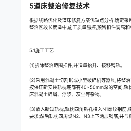
5道床整治修复技术
根据线路优化及道床修复方案优缺点分析,确定采用竖
整治区段长度适中,施工质量易控,预留扣件调高
5.1施工工艺
(1)拆除整治范围扣件,并适量抬升、拨移钢轨。
(2)采用混凝土切割锯或小型破碎机等器具,将
按保证新安装轨枕底部有40~50mm深的空间,轨
床混凝土碎屑、浮浆、灰尘等杂物。
(3)放入新短轨枕,轨枕四角钻孔植入N1螺纹钢筋
要求;然后轨枕四周设N2、N3上下两层钢筋,并