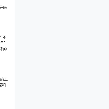
是施
可不
行车
沉降的
坡施工
度和