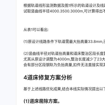
根据轨道线形监测数据及图1所示的轨道设计及线
试取竖曲线半径4000.3500.3000m,可计
从表1可以看出:
(1)原设计线路条件下轨道需最大抬高量33.8m
(2)竖曲线半径对轨道抬高量和道床整治区段长度
尤其从原设计调整为4000m,整治长度减少了2
会有部分区段钢轨为负抬高量,扣件无法直接实现其要求。󠅅󠅃󠄵󠅂󠄪󠇖󠆨󠆨󠇕󠆞󠆒󠅬󠇘󠆭󠆘󠇙󠆝󠅵󠇗󠆭󠆁󠄐󠇗󠅹󠅸󠇖󠆍
4道床修复方案分析
基于上述线路优化成果,结合本线实际情况提出以
(1)道床凿除方案。