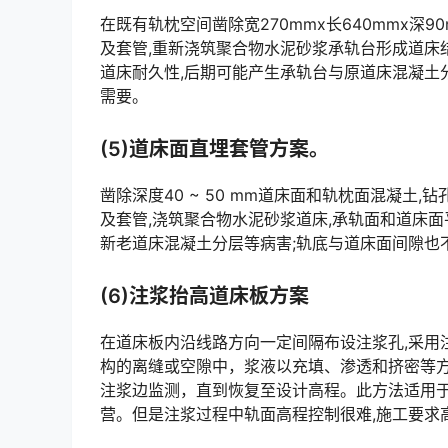
在既有轨枕空间凿除宽270mmx长640mmx深
及套管,重新浇筑聚合物水泥砂浆承轨台形成道床
道床耐久性,后期可能产生承轨台与原道床混凝土
需要。󠅅󠅃󠄵󠅂󠄪󠇖󠆨󠆨󠇕󠆞󠆒󠅬󠇘󠆭󠆘󠇙󠆝󠅵󠇗󠆭󠆁󠄐󠇗󠅹󠅸󠇖󠆍󠅳󠇖󠅹󠅰󠇖󠆌󠅹
(5)道床面直埋套管方案。
凿除深度40 ~ 50 mm道床面和轨枕面混凝土
及套管,浇筑聚合物水泥砂浆道床,承轨面和道床面
新老道床混凝土分层等病害;轨底与道床面间隙也不能满足工务抢修需要。施工时间和一次性投入成本较大。󠅅󠅃
(6)注浆抬高道床板方案
在道床板内沿线路方向一定间隔布设注浆孔,采用
构的离缝或空隙中，浆液以充填、渗透和挤密等方
注浆边监测，直到恢复至设计高程。此方法适用于
营。但是注浆过程中轨面高程控制很难,施工要求高,难度大,施工工期长。󠅅󠅃󠄵󠅂󠄪󠇖󠆨󠆨󠇕󠆞󠆒󠅬󠇘󠆭󠆘󠇙󠆝