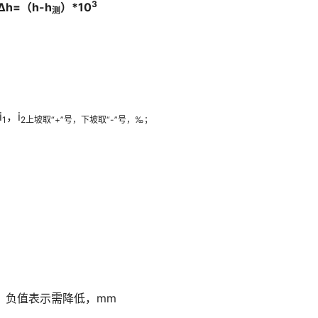
3
Δh=（h-h
）*10
测
i
，i
1
2上坡取“+”号，下坡取“-”号，‰；
，负值表示需降低，mm