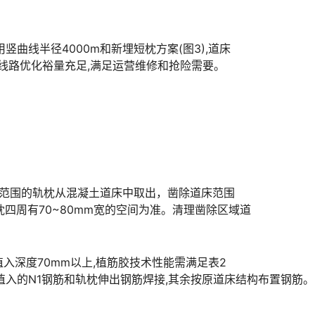
曲线半径4000m和新埋短枕方案(图3),道床
和线路优化裕量充足,满足运营维修和抢险需要。
整治范围的轨枕从混凝土道床中取出，凿除道床范围
枕四周有70~80mm宽的空间为准。清理凿除区域道
,植入深度70mm以上,植筋胶技术性能需满足表2
与植入的N1钢筋和轨枕伸出钢筋焊接,其余按原道床结构布置钢筋。