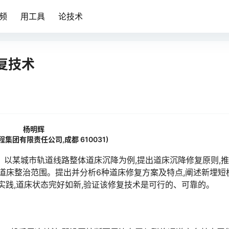
频
用工具
论技术
复技术
杨明辉
集团有限责任公司,成都 610031)
。以某城市轨道线路整体道床沉降为例,提出道床沉降修复原则,
少道床整治范围。提出并分析6种道床修复方案及特点,阐述新埋短
󠄵󠅂󠄪󠇖󠆨󠆨󠇕󠆞󠆒󠅬󠇘󠆭󠆘󠇙󠆝󠅵󠇗󠆭󠆁󠄐󠇗󠅹󠅸󠇖󠆍󠅳󠇖󠅹󠅰󠇖󠆌󠅹