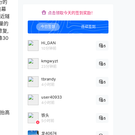
行的
帷幕
点击领取今天的签到奖励！
附近隧
量的
今日签到
连续签到
复,
30
Hi_GAN
5
10分钟前
kmgwyzt
5
23分钟前
tbrandy
5
4小时前
user40933
5
4小时前
轨抬高
铁头
5
5小时前
龙40674