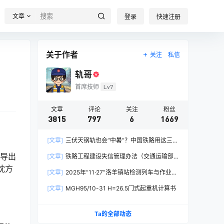
文章
登录
快速注册
关于作者
关注
私信
轨哥
首席技师
Lv7
文章
评论
关注
粉丝
3815
797
6
1669
[文章]
三伏天钢轨也会“中暑”？中国铁路用这三招
破解热胀冷缩难题
推导出
[文章]
铁路工程建设失信管理办法（交通运输部
令2026年第15号）
枕方
[文章]
2025年“11·27”洛羊镇站检测列车与作业人
员相撞重大交通事故
[文章]
MGH95/10-31 H=26.5门式起重机计算书
Ta的全部动态