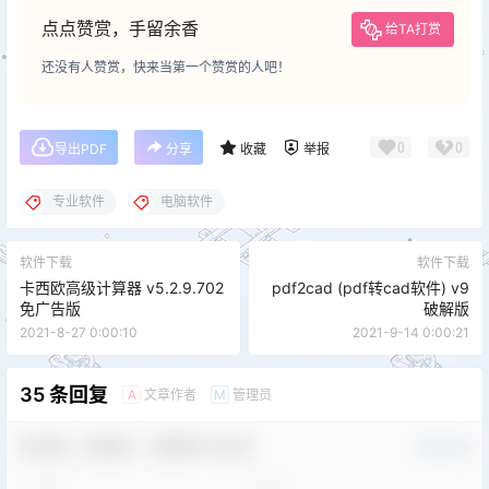
点点赞赏，手留余香
给TA打赏
还没有人赞赏，快来当第一个赞赏的人吧！
0
0
导出PDF
分享
收藏
举报
专业软件
电脑软件
软件下载
软件下载
卡西欧高级计算器 v5.2.9.702
pdf2cad (pdf转cad软件) v9
免广告版
破解版
2021-8-27 0:00:10
2021-9-14 0:00:21
35 条回复
文章作者
管理员
A
M
欢迎您，新朋友，感谢参与互动！
确认修改