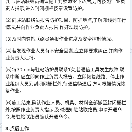
(1)与驻站联络员确认施工封锁命令下达后,方可按照作业负
责人指示,进入封闭栅栏按章设置防护。
(2)向驻站联络员报告防护项目、防护地点,了解邻线列车行
情况,并向作业负责人报告,作好现场防护。
(3)及时向驻站联络员通报作业进度及安全控制情况。
(4)若发现作业人员有不安全因素,应立即要求纠正,并向作
业负责人汇报。
(5)每30min与驻站防护员联系1次,若通信工具发生故障,联
系中断,应立即向作业负责人报告。立即恢复线路、停止作
业组织人员到封闭网栅栏外,待通信畅通后,方可根据情况恢
复作业。󠅅󠅃󠄵󠅂󠄪󠇖󠆨󠆨󠇕󠆞󠆒󠅬󠇘󠆭󠆘󠇙󠆝󠅵󠇗󠆭󠆁󠄐󠇗󠅹󠅸󠇖󠆍󠅳󠇖󠅹󠅰󠇖󠆌󠅹
(6)施工结東,确认作业人员、机具、材料全部撤至封闭栅栏
外,按照作业负责人指示,及时通知驻站联络员,申请开通命
令,与驻站联络员确认开通命令。
3.点后工作