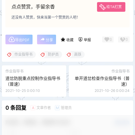
点点赞赏，手留余香
给TA打赏
还没有人赞赏，快来当第一个赞赏的人吧！
0
0
导出PDF
分享
收藏
举报
作业指导书
防护员
高铁
作业指导书
作业指导书
道岔防脱重点控制作业指导书
单开道岔检查作业指导书（普
（普速）
速）
2021-10-25 0:00:10
2021-10-26 0:00:24
0 条回复
文章作者
管理员
A
M
欢迎您，新朋友，感谢参与互动！
确认修改