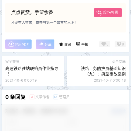
点点赞赏，手留余香
给TA打赏
还没有人赞赏，快来当第一个赞赏的人吧！
0
0
导出PDF
分享
收藏
举报
安全交底
安全交底
高速铁路驻站联络员作业指导
铁路工务防护员基础知识
书
（九）：典型事故案例
2021-10-6 0:00:19
2021-10-7 0:00:48
0 条回复
文章作者
管理员
A
M
欢迎您，新朋友，感谢参与互动！
确认修改