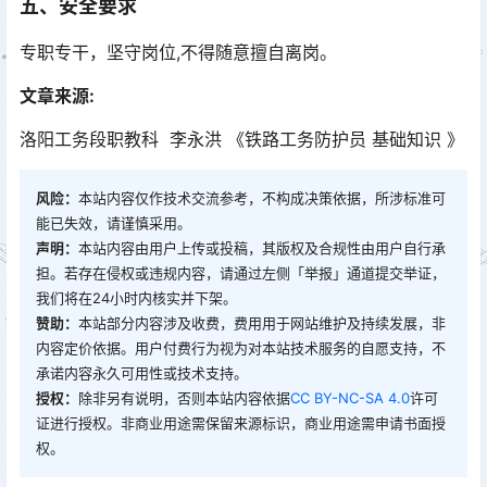
五、安全要求
专职专干，坚守岗位,不得随意擅自离岗。
文章来源:
洛阳工务段职教科 李永洪 《铁路工务防护员 基础知识 》
风险：
本站内容仅作技术交流参考，不构成决策依据，所涉标准可
能已失效，请谨慎采用。
声明：
本站内容由用户上传或投稿，其版权及合规性由用户自行承
担。若存在侵权或违规内容，请通过左侧「举报」通道提交举证，
我们将在24小时内核实并下架。
赞助：
本站部分内容涉及收费，费用用于网站维护及持续发展，非
内容定价依据。用户付费行为视为对本站技术服务的自愿支持，不
承诺内容永久可用性或技术支持。
授权：
除非另有说明，否则本站内容依据
CC BY-NC-SA 4.0
许可
证进行授权。非商业用途需保留来源标识，商业用途需申请书面授
权。