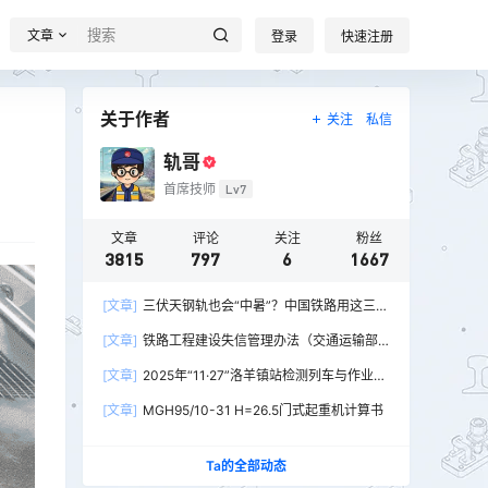
文章
登录
快速注册
关于作者
关注
私信
轨哥
首席技师
Lv7
文章
评论
关注
粉丝
3815
797
6
1667
[文章]
三伏天钢轨也会“中暑”？中国铁路用这三招
破解热胀冷缩难题
[文章]
铁路工程建设失信管理办法（交通运输部
令2026年第15号）
[文章]
2025年“11·27”洛羊镇站检测列车与作业人
员相撞重大交通事故
[文章]
MGH95/10-31 H=26.5门式起重机计算书
Ta的全部动态