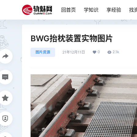
回首页
学知识
享经验
找
BWG抬枕装置实物图片
0
2.1k
图片资源
21年12月11日