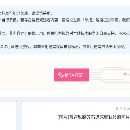
涉标准可能已失效，请谨慎采用。
户自行承担。若存在侵权或违规内容，请通过左侧「举报」通道提交举证，我们
发展，非内容定价依据。用户付费行为视为对本站技术服务的自愿支持，不承诺
.0
许可证进行授权。非商业用途需保留来源标识，商业用途需申请书面授权。
给TA打赏
共0
图片资源
[图片]普速铁路碎石道床钢轨波磨图片