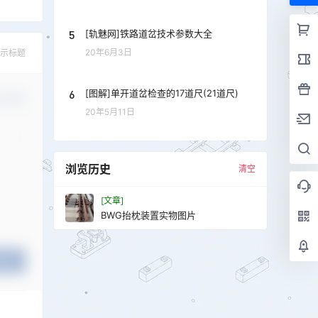
5
[轨魅网]铁路道岔技术参数大全
20年6月3日
示标题
6
[图解]单开道岔检查的17道尺(21道尺)
认修改
20年5月11日
浏览历史
清空
[文章]
BWG抬枕装置实物图片
提交