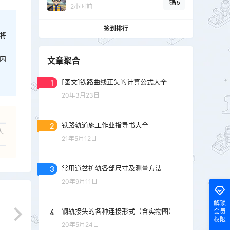
5
2小时前
签到排行
将
内
文章聚合
1
[图文]铁路曲线正矢的计算公式大全
20年3月23日
2
铁路轨道施工作业指导书大全
人
21年5月12日
3
常用道岔护轨各部尺寸及测量方法
20年9月11日
解锁
4
钢轨接头的各种连接形式（含实物图）
会员
权限
20年5月24日