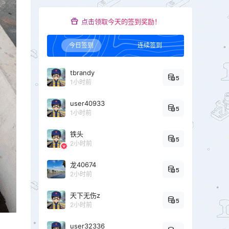
点击领取今天的签到奖励！
今日签到
连续签到
tbrandy
5
1小时前
user40933
5
1小时前
铁头
5
2小时前
龙40674
5
2小时前
天下无伤z
5
2小时前
user32336