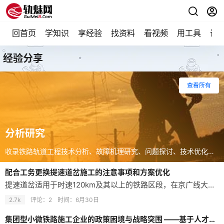
回首页
学知识
享经验
找资料
看视频
用工具
论
经验分享
查看所有
分析研究
收录铁路轨道工程技术分析、故障机理研究、问题探讨、技术优化及行业趋势观察内容。
配合工务更换提速道岔施工的注意事项和方案优化
提速道岔适用于时速120km及其以上的铁路区段，在京广线大量应用，电务设备主要由提速电源屏、提速道岔组合、锁钩式外锁闭装置、三相交流电液转辙机组成。新乡电务段于1998年前后上道的一批提速道岔，使用寿命逐步到期，新乡电务段在每年的京广集中修都要配合工务更换大量提速道岔，因此，如何安全高效的配合工务更换提速道岔施工，成了一个新的课题。 提速道岔的更换施工主要包括：预装提速道岔锁钩式外锁闭装置和三相交…
2.7k
评论：2
时间：
6月30日
集团型小微铁路施工企业的政策困境与战略突围 ——基于人才合规调用、内部市场协同与专用线业务拓展的综合策略