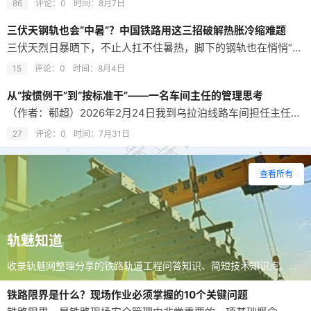
86
评论：0
时间：
8月7日
三伏天钢轨也会“中暑”？中国铁路用这三招破解热胀冷缩难题
三伏天烈日暴晒下，不止人扛不住暑热，脚下的钢轨也在悄悄“中暑”。很多人不知道，看似纹丝不动的钢轨，每时每刻都在和热胀冷缩较劲——温度一升高，钢轨受热伸长，却被轨道结构牢牢固定、无法自由伸展，巨大的温度压力不断在钢轨内部积攒，压力突破安全极限后，就会横向鼓曲变形，引发铁路安全隐患中的“胀轨跑道”，严重威胁行车安全。 新线荒道胀轨跑道 但常坐火车的人会发现，国内暑运高峰期，几乎听不到“因钢轨热胀导致晚…
15
评论：0
时间：
8月4日
从“按惯例干”到“按标准干”——一名车间主任的管理思考
（作者：郗超）2026年2月24日我到乌拉泊线路车间担任主任职务，初到车间，面对人员、设备、环境不熟悉的现状，内心还是很忐忑，加之管内设备季节性的不稳定，导致内心急躁，急于让设备稳定下来、让生产节奏再快一些、让生产组织更合理一些，导致在新规下、在严峻的安全形势下，车间还是发生了很多问题。 一、找问题的本质、根源 1.思想的禁锢 我们遇到问题总是想着以前怎么干，现在就怎么干，以前这样干了没出问题，现…
27
评论：0
时间：
7月31日
查看所有
轨魅知道
收录轨魅网整理分享的铁路轨道工程问答知识、简短技术知识点、现场经验技巧与值得收藏的实用内容，适合碎片化快速学习。
铁路限界是什么？现场作业必须掌握的10个关键问题