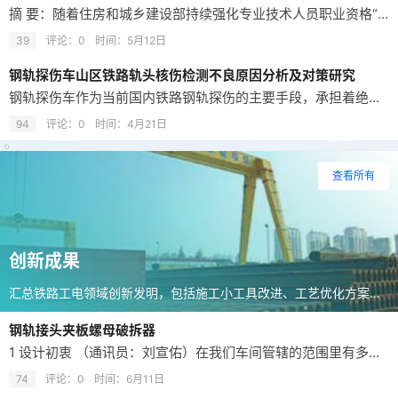
摘 要：随着住房和城乡建设部持续强化专业技术人员职业资格“挂证”专项整治，建造师等关键岗位人员的社保缴纳单位须与注册单位完全一致，传统依赖短期外聘建造师维持资质的小微铁路施工企业面临严峻挑战。本文以一家隶属于大型国企集团、同时持有铁路工程施工总承包二级及建筑施工总承包二级资质的典型小微施工企业为研究对象，在系统分析人证合一政策冲击的基础上，着重探讨了三个具有实践价值的战略命题：一是集团内部持证人才…
39
评论：0
时间：
5月12日
钢轨探伤车山区铁路轨头核伤检测不良原因分析及对策研究
钢轨探伤车作为当前国内铁路钢轨探伤的主要手段，承担着绝大部分线路钢轨母材的检测任务。针对其在山区铁路轨头核伤检出率偏低的问题，以南昆铁路百威段为研究对象，通过收集伤损轨基本信息，对比探伤车与探伤仪在轨头核伤检测原理上的差异，进而分析山区铁路线路特性对探伤车检测效果的影响。在此基础上，提出调整XF70度入射角度和位置、采用降速检测等措施以保证对中良好，运用高灵敏度探伤和精细化对比分析数据回放等方法优…
94
评论：0
时间：
4月21日
查看所有
创新成果
汇总铁路工电领域创新发明，包括施工小工具改进、工艺优化方案及节省人工的技术成果，助力铁路维护效率提升。
钢轨接头夹板螺母破拆器
1 设计初衷 （通讯员：刘宣佑）在我们车间管辖的范围里有多条有缝线路，其中包括胶粘冻结、胶粘绝缘、普通绝缘、普通接头等，在铁路长期运行过程中，受雨水、冰雪、灰尘等环境影响，螺栓螺母极易发生锈蚀的现象，导致常规扳手无法拧动。在更换钢轨前，常需提前进行更换钢轨的准备工作，如拆卸胶粘夹板、松卸螺栓。 传统的作业方法采用喷灯炙烤、切割等动火作业，不仅存在火灾隐患，还会损伤螺栓丝扣，增加更换成本。特别是在发…
74
评论：0
时间：
6月11日