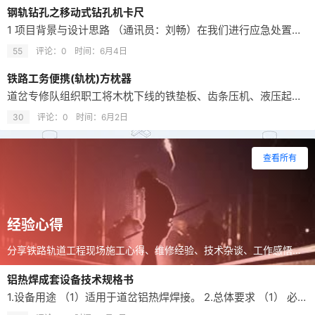
钢轨钻孔之移动式钻孔机卡尺
1 项目背景与设计思路 （通讯员：刘畅）在我们进行应急处置、钢轨焊缝接头上夹板作业过程中，以往使用的都是传统普通夹板定位尺。钢轨焊缝接头没有专用钻架，完全依靠人工划线定位钻孔，焊缝加固夹板在钻眼过程中需要工班长或现场负责人现场定位，其他作业人员等待定位完成后开始作业。现场作业过程中受人员经验、操作水平影响大，容易出现孔距偏差、定位不准等问题。 同时传统钻架仅适用于50、60夹板，无法适配焊缝加固夹…
55
评论：0
时间：
6月4日
铁路工务便携(轨枕)方枕器
道岔专修队组织职工将木枕下线的铁垫板、齿条压机、液压起拨道器零配件，变废再用，设计制作了便携方枕器，可以轻松应对不同型号的轨枕(岔枕、三型、二型枕等)，伸缩行程变长后也可以对一些枕间距过大的轨枕进行方正。且这种方枕器，拆卸方便，现场作业需要起拨道时，只需简单的更换底座和液压顶头就可以实现起拨道功能，一机两用就这样轻松的实现了。 将木枕下线的铁垫板、齿条压机、液压起拨道器零配件，变废再用 设备物资中…
30
评论：0
时间：
6月2日
查看所有
经验心得
分享铁路轨道工程现场施工心得、维修经验、技术杂谈、工作感悟及一线从业者实战经验内容。
铝热焊成套设备技术规格书
1.设备用途 （1）适用于道岔铝热焊焊接。 2.总体要求 （1） 必须为正规公司生产的合格产品，具备正规供货渠道和铭牌编号，不得为贴牌、挂牌产品，投标厂家具备售后服务的能力； （2） 各项指标经检查、测试或试验必须满足使用和性能要求。 3.设备组成 内燃锯轨机一台、液压钢轨推瘤机一台、内燃钢轨仿形打磨机一台、专用辅助焊接工具套装一套（含：预热枪、预热支架、丙烷导气管、氧气导气管…