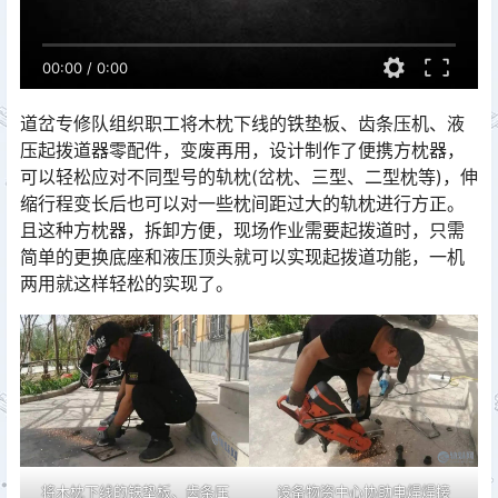
00:00
/
0:00
道岔专修队组织职工将木枕下线的铁垫板、齿条压机、液
压起拨道器零配件，变废再用，设计制作了便携方枕器，
可以轻松应对不同型号的轨枕(岔枕、三型、二型枕等)，伸
缩行程变长后也可以对一些枕间距过大的轨枕进行方正。
且这种方枕器，拆卸方便，现场作业需要起拨道时，只需
简单的更换底座和液压顶头就可以实现起拨道功能，一机
两用就这样轻松的实现了。󠅅󠅃󠄵󠅂󠄪󠇖󠆨󠆨󠇕󠆞󠆒󠅬󠇘󠆭󠆘󠇙󠆝󠅵󠇗󠆭󠆁󠄐󠇗󠅹󠅸󠇖󠆍󠅳󠇖󠅹󠅰󠇖󠆌󠅹
将木枕下线的铁垫板、齿条压
设备物资中心协助电焊焊接