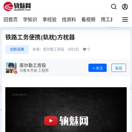
回首页
学知识
享经验
找资料
看视频
用工具
论技
铁路工务便携(轨枕)方枕器
0
创新成果
来源：
库尔勒工务段
6月2日
库尔勒工务段
关注
私信
乌鲁木齐局 工程师