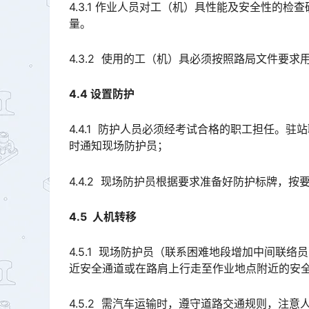
4.3.1 作业人员对工（机）具性能及安全性的
量。
4.3.2 使用的工（机）具必须按照路局文件要
4.4 设置防护
4.4.1 防护人员必须经考试合格的职工担任。
时通知现场防护员；
4.4.2 现场防护员根据要求准备好防护标牌，按
4.5 人机转移
4.5.1 现场防护员（联系困难地段增加中间联
近安全通道或在路肩上行走至作业地点附近的安全地带。󠅅󠅃󠄵󠅂󠄪󠇖󠆨󠆨󠇕󠆞󠆒󠅬󠇘󠆭󠆘󠇙󠆝󠅵󠇗󠆭󠆁󠄐󠇗󠅹󠅸󠇖󠆍
4.5.2 需汽车运输时，遵守道路交通规则，注意