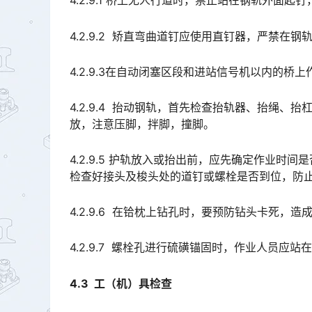
4.2.9.1 桥上无人行道时，禁止站在钢轨外面
4.2.9.2 矫直弯曲道钉应使用直钉器，严禁在
4.2.9.3在自动闭塞区段和进站信号机以内的桥
4.2.9.4 抬动钢轨，首先检查抬轨器、抬绳
放，注意压脚，拌脚，撞脚。
4.2.9.5 护轨放入或抬出前，应先确定作业
检查好接头及梭头处的道钉或螺栓是否到位，防止在列车来临时，护轨接头及梭头发生翘头现象。󠅅󠅃󠄵󠅂󠄪󠇖
4.2.9.6 在铪枕上钻孔时，要预防钻头卡死，造
4.2.9.7 螺栓孔进行硫磺锚固时，作业人员应站
4.3 工（机）具检查