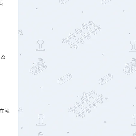
质
，及
员在就