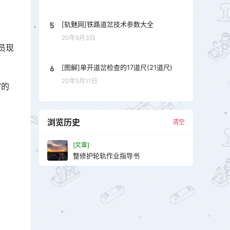
5
[轨魅网]铁路道岔技术参数大全
20年6月3日
员现
6
[图解]单开道岔检查的17道尺(21道尺)
20年5月11日
”的
浏览历史
清空
[文章]
整修护轮轨作业指导书