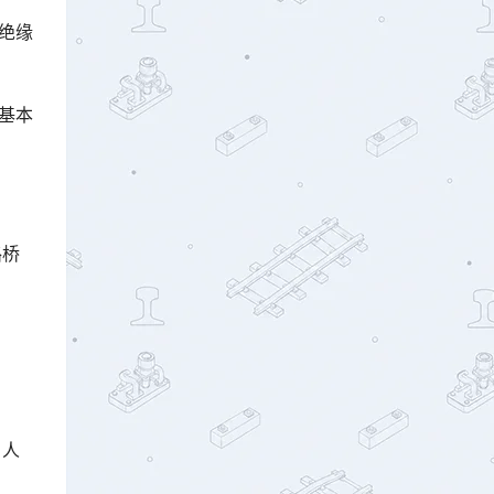
装绝缘
好基本
路桥
，人