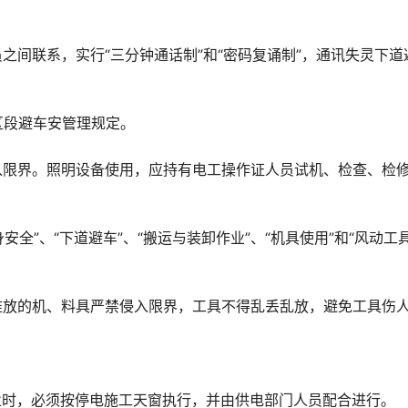
员之间联系，实行“三分钟通话制”和“密码复诵制”，通讯失灵下道
行区段避车安管理规定。
侵入限界。照明设备使用，应持有电工操作证人员试机、检查、检
身安全”、“下道避车”、“搬运与装卸作业”、“机具使用”和“风动工
，堆放的机、料具严禁侵入限界，工具不得乱丢乱放，避免工具伤
业作业时，必须按停电施工天窗执行，并由供电部门人员配合进行。