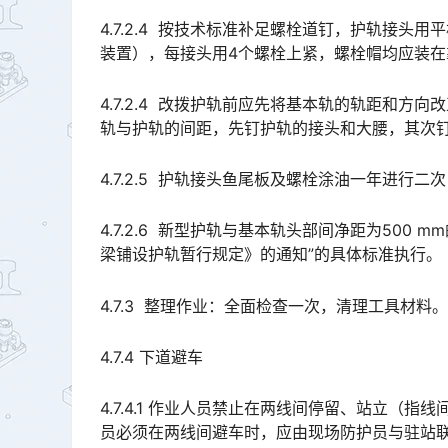
4.7.2.4 按技术标准补足螺栓道钉，护轨接
装置），每接头用4个螺栓上紧，螺栓帽均应装在靠线路中心一侧，护轨头在靠轮缘槽的侧面不准有错牙。󠅅󠅃󠄵
4.7.2.4 改拨护轨前应先将基本轨的轨距和
轨与护轨的间距，先钉护轨的接头和大腰，其次钉其余部分。󠅅󠅃󠄵󠅂󠄪󠇖󠆨󠆨󠇕󠆞󠆒󠅬󠇘󠆭󠆘󠇙󠆝󠅵󠇗󠆭󠆁󠄐󠇗󠅹
4.7.2.5 护轨接头鱼尾板及螺栓涂油一年进行
4.7.2.6 新型护轨与基本轨头部间净距为500 
梁铺设护轨暂行规定》的通知”的具体标准执行。󠅅󠅃󠄵󠅂󠄪󠇖󠆨󠆨󠇕󠆞󠆒󠅬󠇘󠆭󠆘󠇙󠆝󠅵󠇗󠆭󠆁󠄐󠇗󠅹󠅸󠇖󠆍󠅳󠇖󠅹󠅰󠇖󠆌󠅹
4.7.3 整理作业：全面检查一次，清理工具材料。
4.7.4 下道避车
4.7.4.1 作业人员禁止在两线间停留、站立（指
员必须在两线间避车时，应由现场防护员与驻站联络员取得联系，并确认邻线无列车通过。󠅅󠅃󠄵󠅂󠄪󠇖󠆨󠆨󠇕