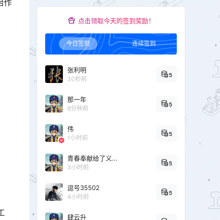
治作
点击领取今天的签到奖励！
今日签到
连续签到
张利明
5
30秒前
那一年
5
8分钟前
伟
5
1小时前
青春奉献给了义务教育
5
3小时前
逗号35502
5
4小时前
工
肆云升