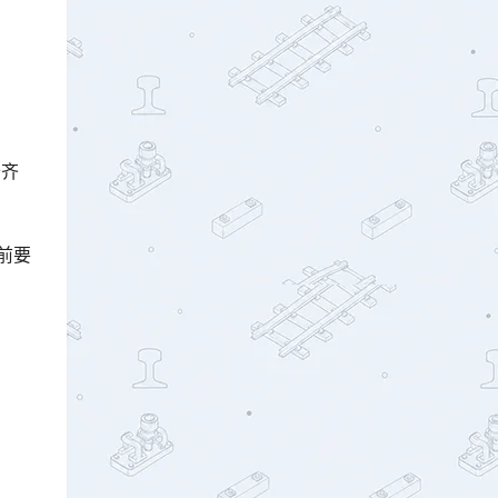
抬齐
前要