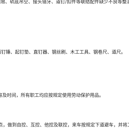
距超限、轨底吊空、接头错牙、道钉/扣件等联结配件缺少不良等整
道钉锤、起钉垫、直钉器、钢丝刷、木工工具、钢卷尺、道尺。
容及时间，所有职工均应按规定使用劳动保护用品。
及特点，做到自控、互控、他控及联控，来车按规定下道避车，并将