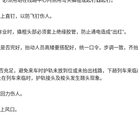
起钉，必须用站在线路中心内侧用弯头撬棍或起钉器起钉。
钢轨上直钉，以防飞钉伤人。
上作业时，撬棍头部必须套上绝缘胶管，防止通电造成“出红”。
、抬杠是否完好，抬动人员高矮要搭配好，统一口令，步调一致，齐
时间是否充足，避免来车时护轨未放到位或未抬出线路，下趟列车来临
󠆨󠇕󠆞󠆒󠅬󠇘󠆭󠆘󠇙󠆝󠅵󠇗󠆭󠆁󠄐󠇗󠅹󠅸󠇖󠆍󠅳󠇖󠅹󠅰󠇖󠆌󠅹
成回力伤人。
在上风口。