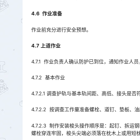
4.6 作业准备
作业前充分进行安全预想。
4.7 上道作业
4.7.1 作业负责人确认防护已到位，通知作业人
4.7.2 基本作业
4.7.2.1 调查护轨与基本轨间距、高低、接头
4.7.2.2 按调查工作量准备螺栓、道钉、垫板、
4.7.2.3 制作安装梭头操作顺序是：起钉、拆运
螺栓穿连牢固，梭头尖端必须落在枕木上或用短枕垫平，悬空不得超过5mm。󠅅󠅃󠄵󠅂󠄪󠇖󠆨󠆨󠇕󠆞󠆒󠅬󠇘󠆭󠆘