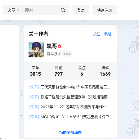
文章
登录
快速注册
关于作者
关注
私信
轨哥
首席技师
Lv7
文章
评论
关注
粉丝
3815
797
6
1669
[文章]
三伏天钢轨也会“中暑”？中国铁路用这三招
破解热胀冷缩难题
[文章]
铁路工程建设失信管理办法（交通运输部
令2026年第15号）
[文章]
2025年“11·27”洛羊镇站检测列车与作业人
员相撞重大交通事故
[文章]
MGH95/10-31 H=26.5门式起重机计算书
Ta的全部动态