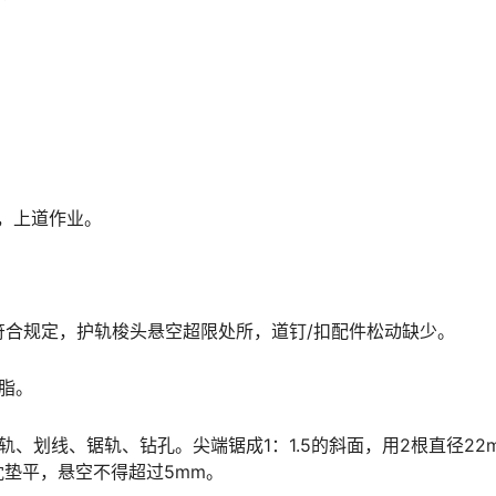
员，上道作业。
是否符合规定，护轨梭头悬空超限处所，道钉/扣配件松动缺少。
油脂。
钢轨、划线、锯轨、钻孔。尖端锯成1：1.5的斜面，用2根直径22
󠇙󠆝󠅵󠇗󠆭󠆁󠄐󠇗󠅹󠅸󠇖󠆍󠅳󠇖󠅹󠅰󠇖󠆌󠅹