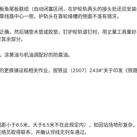
头用平板鱼尾板联结（自动闭塞区闭，在护轮轨两头的接头处还应安
󠅂󠄪󠇖󠆨󠆨󠇕󠆞󠆒󠅬󠇘󠆭󠆘󠇙󠆝󠅵󠇗󠆭󠆁󠄐󠇗󠅹󠅸󠇖󠆍󠅳󠇖󠅹󠅰󠇖󠆌󠅹
方向改正确，然后铺垫木垫或胶垫，钉护轮轨道钉时，用丈量工具量
󠇖󠆍󠅳󠇖󠅹󠅰󠇖󠆌󠅹
二次，涂黄油与机油调配好的防腐油。
mm的更换铺设和相关作业，按铁运（2007）243#“关于印发《铁
线间距小于6.5米，大于6.5米不在此规定内），如因站场地形复杂
󠆞󠆒󠅬󠇘󠆭󠆘󠇙󠆝󠅵󠇗󠆭󠆁󠄐󠇗󠅹󠅸󠇖󠆍󠅳󠇖󠅹󠅰󠇖󠆌󠅹