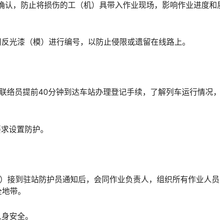
检查确认，防止将损伤的工（机）具带入作业现场，影响作业进度和
求用反光漆（模）进行编号，以防止侵限或遗留在线路上。
驻站联络员提前40分钟到达车站办理登记手续，了解列车运行情况
要求设置防护。
络员）接到驻站防护员通知后，会同作业负责人，组织所有作业人
󠇖󠅹󠅰󠇖󠆌󠅹
人身安全。