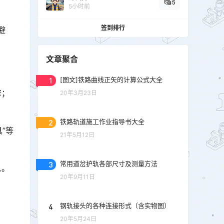
5
5小时前
签到排行
避
文章聚合
1
[图文]铁路曲线正矢的计算公式大全
修；
20年3月23日
2
铁路轨道施工作业指导书大全
具”等
21年5月12日
3
常用道岔护轨各部尺寸及测量方法
人。
20年9月11日
4
钢轨接头的各种连接形式（含实物图）
20年5月24日