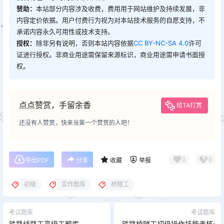
赞助：
本站部分内容涉及收费，费用用于网站维护及持续发展，非
内容定价依据。用户付费行为视为对本站技术服务的自愿支持，不
承诺内容永久可用性或技术支持。
授权：
除非另有说明，否则本站内容依据
CC BY-NC-SA 4.0
许可
证进行授权。非商业用途需保留来源标识，商业用途需申请书面授
权。
点点赞赏，手留余香
给TA打赏
还没有人赞赏，快来当第一个赞赏的人吧！
0
0
导出PDF
分享
收藏
举报
初级
实作题库
桥隧工
考试题库
考试题库
铁路线路工高级工题库
铁路桥隧工初级操作技能考核: