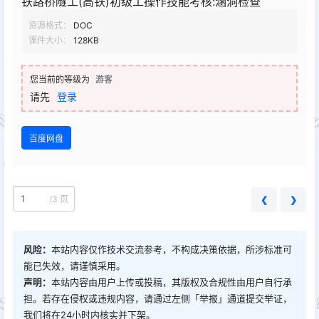
铁路桥隧工(高铁)初级工操作技能考核:涵洞检查
资源格式：
DOC
课件大小：
128KB
您当前的等级为
游客
请先
登录
百度网盘
/
3 页
❮
❯
风险：
本站内容仅作技术交流参考，不构成决策依据，所涉标准可
能已失效，请谨慎采用。
声明：
本站内容由用户上传或投稿，其版权及合规性由用户自行承
担。若存在侵权或违规内容，请通过左侧「举报」通道提交举证，
我们将在24小时内核实并下架。