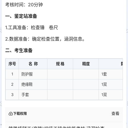
考核时间：20分钟
一、鉴定站准备
1.工具准备：检查锤 卷尺
2.数据准备：确定检查位置，涵洞信息。
二、考生准备
序号
名 称
规 格
精度
数
1
防护服
1套
2
绝缘鞋
1双
3
手套
1双
查看
下载权限