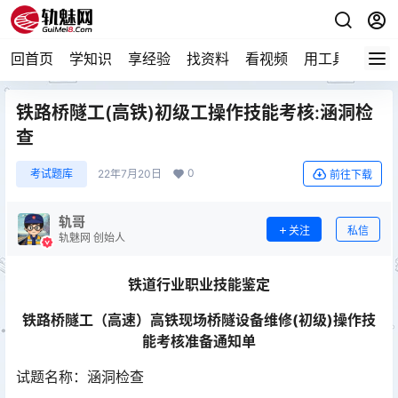
回首页
学知识
享经验
找资料
看视频
用工具
论技
铁路桥隧工(高铁)初级工操作技能考核:涵洞检
查
0
考试题库
22年7月20日
前往下载
轨哥
关注
私信
轨魅网 创始人
铁道行业职业技能鉴定
铁路桥隧工（
高速
）高铁现场桥隧设备维修
(
初级
)
操作技
能考核准备通知单
试题名称：涵洞检查