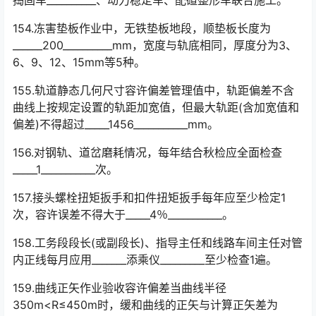
154.冻害垫板作业中，无铁垫板地段，顺垫板长度为
______200__________mm，宽度与轨底相同，厚度分为3、
6、9、12、15mm等5种。
155.轨道静态几何尺寸容许偏差管理值中，轨距偏差不含
曲线上按规定设置的轨距加宽值，但最大轨距(含加宽值和
偏差)不得超过_____1456___________mm。󠅅󠅃󠄵󠅂󠄪󠇖󠆨󠆨󠇕󠆞󠆒󠅬󠇘󠆭󠆘󠇙󠆝󠅵󠇗󠆭󠆁󠄐󠇗󠅹󠅸󠇖󠆍󠅳󠇖󠅹󠅰󠇖󠆌󠅹
156.对钢轨、道岔磨耗情况，每年结合秋检应全面检查
_____1___________次。
157.接头螺栓扭矩扳手和扣件扭矩扳手每年应至少检定1
次，容许误差不得大于_____4％___________。
158.工务段段长(或副段长)、指导主任和线路车间主任对管
内正线每月应用_______添乘仪_________至少检查1遍。
159.曲线正矢作业验收容许偏差当曲线半径
350m<R≤450m时，缓和曲线的正矢与计算正矢差为