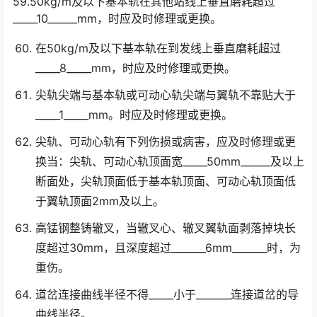
59.50kg/m及以下基本轨在其他站线上垂直磨耗超过
_____10______mm，时应及时修理或更换。
在50kg/m及以下基本轨在到发线上垂直磨耗超过
_____8_____mm，时应及时修理或更换。
尖轨尖端与基本轨或可动心轨尖端与翼轨不靠贴大于
_____1_____mm。时应及时修理或更换。
尖轨、可动心轨有下列伤损或病害，应及时修理或更
换当：尖轨、可动心轨顶面宽_____50mm______及以上
断面处，尖轨顶面低于基本轨顶面、可动心轨顶面低
于翼轨顶面2mm及以上。󠅅󠅃󠄵󠅂󠄪󠇖󠆨󠆨󠇕󠆞󠆒󠅬󠇘󠆭󠆘󠇙󠆝󠅵󠇗󠆭󠆁󠄐󠇗󠅹󠅸󠇖󠆍󠅳󠇖󠅹󠅰󠇖󠆌󠅹
高锰钢整铸辙叉，当辙叉心、辙叉翼轨面剥落掉块长
度超过30mm，且深度超过_______6mm_______时，为
重伤。
道岔连接曲线半径不得_____小于_______连接道岔的导
曲线半径。