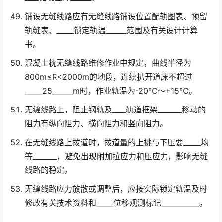
铺设无缝线路应有无缝线路铺设位置配轨图表、预留
轨缝表、_____锁定轨温______范围及有关设计计算
书。
混凝土枕无缝线路维修作业中规定，曲线半径为
800m≤R<2000m的地段，连续扒开道床不超过
_____25______m时，作业轨温为-20℃～+15℃。
无缝线路上，阻止钢轨及____轨道框架_______移动的
阻力有纵向阻力、横向阻力和竖向阻力。
在无缝线路上拨道时，拨道量的上挑与下压要_____均
等_______，避免出现附加拉应力和压应力，影响无缝
线路的稳定。
无缝线路应力放散或调整后，应按实际锁定轨温及时
修改有关技术资料和_____位移观测标记___________。