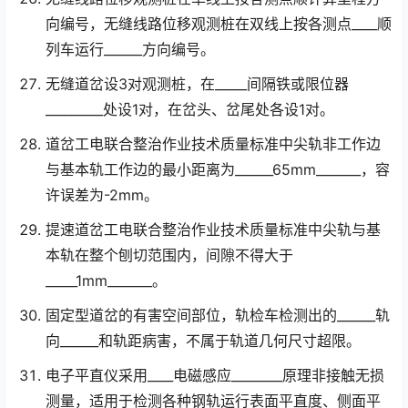
向编号，无缝线路位移观测桩在双线上按各测点____顺
列车运行______方向编号。
无缝道岔设3对观测桩，在_____间隔铁或限位器
_________处设1对，在岔头、岔尾处各设1对。
道岔工电联合整治作业技术质量标准中尖轨非工作边
与基本轨工作边的最小距离为______65mm_______，容
许误差为-2mm。
提速道岔工电联合整治作业技术质量标准中尖轨与基
本轨在整个刨切范围内，间隙不得大于
_____1mm_______。
固定型道岔的有害空间部位，轨检车检测出的______轨
向______和轨距病害，不属于轨道几何尺寸超限。
电子平直仪采用____电磁感应________原理非接触无损
测量，适用于检测各种钢轨运行表面平直度、侧面平