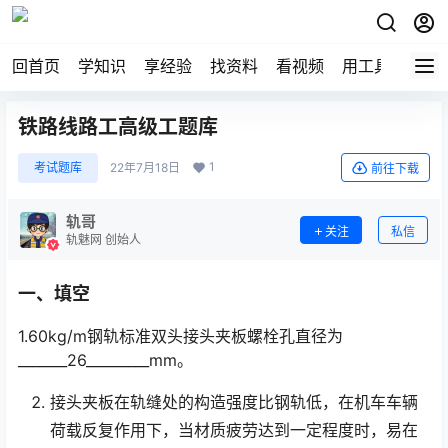
回首页
学知识
享经验
找资料
看视频
用工具
论技
铁路线路工高级工题库
1
考试题库
22年7月18日
前往下载
轨哥
关注
私信
轨魅网 创始人
一、填空
1.60kg/m钢轨标准双头接头夹板螺栓孔直径为
_______26_________mm。
接头夹板在轨缝处的构造强度比钢轨低，在机车车辆
荷载反复作用下，当材质疲劳达到一定程度时，易在