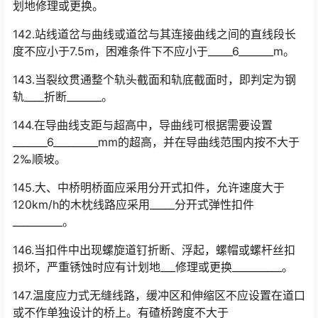
划地修理或更换。
142.站线道岔与曲线或道岔与其连接曲线之间的直线段长
度不应小于7.5m，困难条件下不应小于_____6_______m。
143.当裂纹贯通整个轨头截面和轨底截面时，即判定为钢
轨____折断_______。
144.在导曲线支距与超高中，导曲线可根据需要设置
_______6_________mm的超高，并在导曲线范围内按不大于
2‰顺坡。
145.大、中桥明桥面应采用分开式扣件，允许速度大于
120km/h的木枕线路应采用_____分开式弹性扣件
__________。
146.当扣件中出现螺旋道钉折断、浮起，螺帽或螺杆丝扣
损坏，严重锈蚀时应有计划地___修理或更换__________。
147.温度应力式无缝线路，缓冲区和伸缩区不应设置在道口
或不作单独设计的桥上。有碴桥跨度不大于