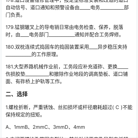
自动信号、道口通知和预警设备由_____电务___________部
门负责。
179.锰钢辙叉上的导电销日常由电务检查、保养，脱落
时，由____电务部门____________通知并配合工务焊修。
180.双枕连续式捣固车的捣固装置采用____异步稳压夹持
____________的工作原理。
181.大型养路机械作业前，工务段应补充道砟、更换_____
伤损胶垫___________和撤除作业地段的调高垫板、道口铺
面、有砟桥上护轨等工作。
二、选择
1.螺栓折断，严重锈蚀、丝扣损坏或杆径磨耗超过( C )不能
保持规定的扭矩。
A、1mmB、2mmC、3mmD、4mm