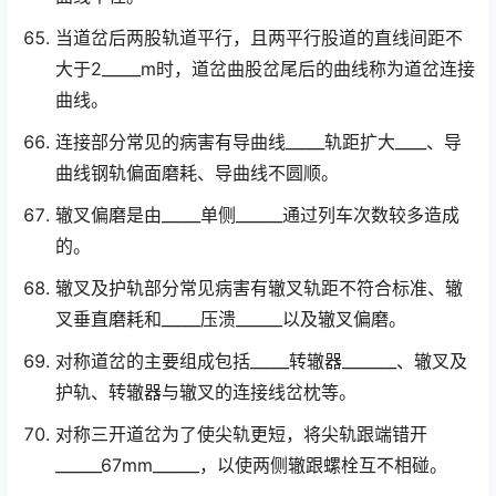
当道岔后两股轨道平行，且两平行股道的直线间距不
大于2_____m时，道岔曲股岔尾后的曲线称为道岔连接
曲线。
连接部分常见的病害有导曲线_____轨距扩大____、导
曲线钢轨偏面磨耗、导曲线不圆顺。
辙叉偏磨是由_____单侧______通过列车次数较多造成
的。
辙叉及护轨部分常见病害有辙叉轨距不符合标准、辙
叉垂直磨耗和_____压溃______以及辙叉偏磨。
对称道岔的主要组成包括_____转辙器_______、辙叉及
护轨、转辙器与辙叉的连接线岔枕等。
对称三开道岔为了使尖轨更短，将尖轨跟端错开
______67mm______，以使两侧辙跟螺栓互不相碰。