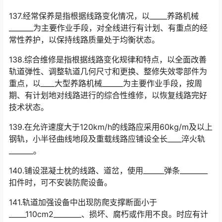
137.经常保养是指根据线路变化情况，以_____养路机械
_______为主要作业手段，对全线进行有计划、有重点的经
常性养护，以保持线路质量处于均衡状态。
138.综合维修是指根据线路变化规律和特点，以全面改善
轨道弹性、调整轨道几何尺寸和更换、整修失效零部件为
重点，以____大型养路机械______为主要作业手段，按周
期、有计划地对线路进行的综合性维修，以恢复线路完好
技术状态。󠅅󠅃󠄵󠅂󠄪󠇖󠆨󠆨󠇕󠆞󠆒󠅬󠇘󠆭󠆘󠇙󠆝󠅵󠇗󠆭󠆁󠄐󠇗󠅹󠅸󠇖󠆍󠅳󠇖󠅹󠅰󠇖󠆌󠅹
139.在允许速度大于120km/h的线路应采用60kg/m及以上
钢轨，小半径曲线地段及重载线路应铺设全长____淬火轨
_______。
140.铺设混凝土枕的线路、道岔，使用______弹条________
扣件时，可不安装防爬设备。
141.轨道加强设备中出现防爬支撑断面小于
_____110cm2________、损坏、腐朽或作用不良。时应有计