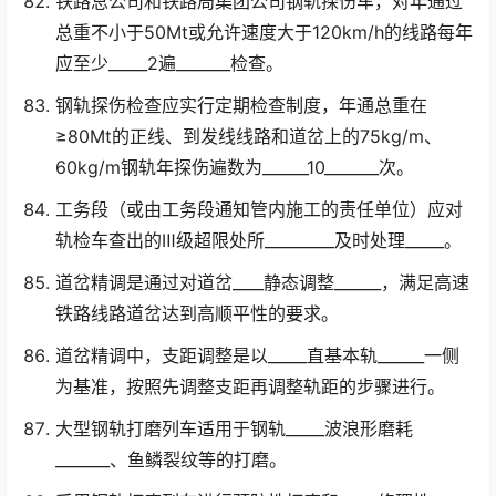
铁路总公司和铁路局集团公司钢轨探伤车，对年通过
总重不小于50Mt或允许速度大于120km/h的线路每年
应至少_____2遍_______检查。
钢轨探伤检查应实行定期检查制度，年通总重在
≥80Mt的正线、到发线线路和道岔上的75kg/m、
60kg/m钢轨年探伤遍数为______10_______次。
工务段（或由工务段通知管内施工的责任单位）应对
轨检车查出的Ⅲ级超限处所_________及时处理_____。
道岔精调是通过对道岔____静态调整______，满足高速
铁路线路道岔达到高顺平性的要求。
道岔精调中，支距调整是以_____直基本轨______一侧
为基准，按照先调整支距再调整轨距的步骤进行。
大型钢轨打磨列车适用于钢轨_____波浪形磨耗
_______、鱼鳞裂纹等的打磨。