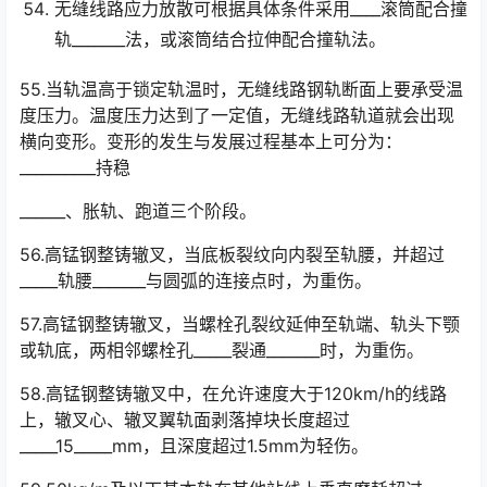
无缝线路应力放散可根据具体条件采用____滚筒配合撞
轨_______法，或滚筒结合拉伸配合撞轨法。
55.当轨温高于锁定轨温时，无缝线路钢轨断面上要承受温
度压力。温度压力达到了一定值，无缝线路轨道就会出现
横向变形。变形的发生与发展过程基本上可分为：
__________持稳󠅅󠅃󠄵󠅂󠄪󠇖󠆨󠆨󠇕󠆞󠆒󠅬󠇘󠆭󠆘󠇙󠆝󠅵󠇗󠆭󠆁󠄐󠇗󠅹󠅸󠇖󠆍󠅳󠇖󠅹󠅰󠇖󠆌󠅹
______、胀轨、跑道三个阶段。
56.高锰钢整铸辙叉，当底板裂纹向内裂至轨腰，并超过
_____轨腰_______与圆弧的连接点时，为重伤。
57.高锰钢整铸辙叉，当螺栓孔裂纹延伸至轨端、轨头下颚
或轨底，两相邻螺栓孔_____裂通_______时，为重伤。
58.高锰钢整铸辙叉中，在允许速度大于120km/h的线路
上，辙叉心、辙叉翼轨面剥落掉块长度超过
_____15_____mm，且深度超过1.5mm为轻伤。