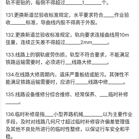
轨不密贴的，每侧不得超过________1________个。
131.更换新道岔验收标准规定，水平要求符合_____作业验
收_______标准，导曲线内股不得高于外股。
132.更换新道岔验收标准规定，轨向要求连接曲线用10m
弦量，连续正矢差不得超过_______2mm_______。
133.线路上的钢轨疲劳伤损，轨型不符合要求，不能满足
铁路运输需要时，必须进行___线路大修_______。
134.在线路大修周期内，道床严重板结或脏污。其弹性不
能满足铁路运输需要时，应进行______线路中修_______。
135.线路设备维修分综合维修、经常保养、____临时补修
______。
136.临时补修是指____小型养路机械_________以为主要作业
手段，及时对线路几何尺寸超过临时补修容许偏差管理值
及其他不良处所进行的临时性整修，以保证行车安全和平
稳。󠅅󠅃󠄵󠅂󠄪󠇖󠆨󠆨󠇕󠆞󠆒󠅬󠇘󠆭󠆘󠇙󠆝󠅵󠇗󠆭󠆁󠄐󠇗󠅹󠅸󠇖󠆍󠅳󠇖󠅹󠅰󠇖󠆌󠅹