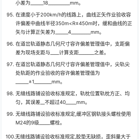
小差为______18__________mm。
在速度小于200km/h的线路上，曲线正矢作业验收容
许偏差中曲线半径350m<R≤450m时，缓和曲线的正
矢与计算正矢差为______4_________mm。󠅅󠅃󠄵󠅂󠄪󠇖󠆨󠆨󠇕󠆞󠆒󠅬󠇘󠆭󠆘󠇙󠆝󠅵󠇗󠆭󠆁󠄐󠇗󠅹󠅸󠇖󠆍󠅳󠇖󠅹󠅰󠇖󠆌󠅹
在道岔轨道静态几何尺寸容许偏差管理值中，支距偏
差为现场支距与____计算支距_______之差。
在道岔轨道静态几何尺寸容许偏差管理值中，尖轨尖
处轨距的作业验收的容许偏差管理值为
______±1________mm。
无缝线路铺设验收标准规定，轨枕位置轨枕方正、均
匀，其误差__不超过40_____mm。
无缝线路铺设验收标准规定,缓冲区钢轨接头螺栓使用
M24的9级_____螺栓。
100.无缝线路铺设验收标准规定,胶垫无缺损，歪斜量大于