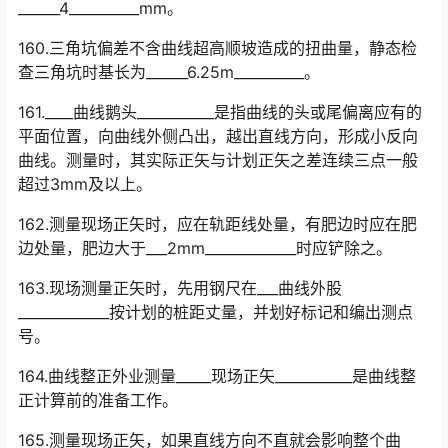
______4__________mm。
160.三角坑偏差不含曲线超高顺坡造成的扭曲量，静态检
查三角坑时基长为______6.25m__________。
161.____曲线鹅头___________是指曲线的头或尾偏离应有的
平面位置，向曲线外侧凸出，越出直线方向，形成小反向
曲线。测量时，其实际正矢与计划正矢之差连续三点一般
超过3mm及以上。󠅅󠅃󠄵󠅂󠄪󠇖󠆨󠆨󠇕󠆞󠆒󠅬󠇘󠆭󠆘󠇙󠆝󠅵󠇗󠆭󠆁󠄐󠇗󠅹󠅸󠇖󠆍󠅳󠇖󠅹󠅰󠇖󠆌󠅹
162.测量现场正矢时，应在轨距线处量，有肥边时应在肥
边处量，肥边大于___2mm_____________时应铲除之。
163.现场测量正矢时，先用钢尺在___曲线外股
_____________按计划的桩距丈量，并划好标记和编出测点
号。
164.曲线整正外业测量_____现场正矢___________是曲线整
正计算前的准备工作。
165.测量现场正矢，如果直线方向不直就会影响整个曲