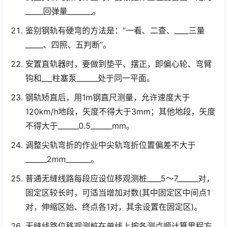
_____回弹量_______。
鉴别钢轨有硬弯的方法是：“一看、二查、____三量
_____、四照、五判断”。
安置直轨器时，要做到垫平、摆正，即偏心轮、弯臂
钩和___柱塞泵______处于同一平面。
钢轨矫直后，用1m钢直尺测量，允许速度大于
120km/h地段，矢度不得大于3mm；其他地段，矢度
不得大于______0.5______mm。
调整尖轨弯折的作业中尖轨弯折位置偏差不大于
______2mm_______。
普通无缝线路每段应设位移观测桩____5～7______对，
固定区较长时，可适当增加对数(其中固定区中间点1
对，伸缩区始、终点各1对，其余设置在固定区)。
无缝线路位移观测桩在单线上按各测点顺计算里程方