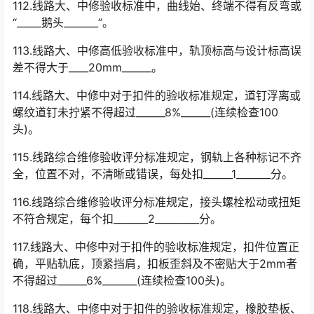
112.线路大、中修验收标准中，曲线始、终端不得有反弯或
“_____鹅头_______”。
113.线路大、中修高低验收标准中，轨顶标高与设计标高误
差不得大于____20mm______。
114.线路大、中修中对于扣件的验收标准规定，道钉浮离或
螺纹道钉未拧紧不得超过______8%______(连续检查100
头)。
115.线路综合维修验收评分标准规定，钢轨上各种标记不齐
全，位置不对，不清晰或错误，每处扣______1_______分。
116.线路综合维修验收评分标准规定，接头螺栓松动或扭矩
不符合规定，每个扣_______2_________分。
117.线路大、中修中对于扣件的验收标准规定，扣件位置正
确，平贴轨底，顶紧挡肩，扣板歪斜及不密贴大于2mm者
不得超过______6%_______(连续检查100头)。󠅅󠅃󠄵󠅂󠄪󠇖󠆨󠆨󠇕󠆞󠆒󠅬󠇘󠆭󠆘󠇙󠆝󠅵󠇗󠆭󠆁󠄐󠇗󠅹󠅸󠇖󠆍󠅳󠇖󠅹󠅰󠇖󠆌󠅹
118.线路大、中修中对于扣件的验收标准规定，橡胶垫板、