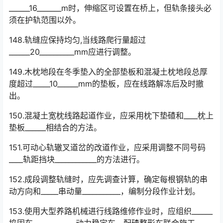
______16_______m时，伸缩区可设置在桥上，但轨条接头必
须在护轨范围以外。󠅅󠅃󠄵󠅂󠄪󠇖󠆨󠆨󠇕󠆞󠆒󠅬󠇘󠆭󠆘󠇙󠆝󠅵󠇗󠆭󠆁󠄐󠇗󠅹󠅸󠇖󠆍󠅳󠇖󠅹󠅰󠇖󠆌󠅹
148.轨缝应保持均匀,当线路爬行量超过
______20__________mm应进行调整。
149.木枕地段在冬季垫入的全部垫板和混凝土枕地段总厚
度超过_____10______mm的垫板，应在线路解冻后及时撤
出。
150.混凝土宽枕线路起道作业，应采用枕下垫碴和____枕上
垫板______相结合的方法。
151.可动心轨辙叉道岔的改道作业，应采用调整不同号码
____轨距挡块____________的方法进行。
152.成段调整轨缝时，应先调查计算，确定每根钢轨的串
动方向和_____串动量___________，编制分段作业计划。
153.使用大型养路机械进行线路维修作业时，应组织______
捣固车__________、动力稳定车、配碴整形车联合施工。