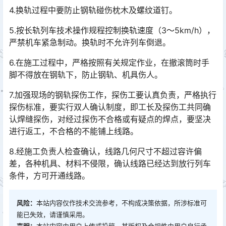
4.换轨过程中要防止钢轨碰伤枕木及螺纹道钉。
5.按长轨列车技术操作规程控制换轨速度（3～5km/h），
严禁机车紧急制动。换轨时不允许列车倒退。
6.在施工过程中，严格按照有关规定作业，在撤滚筒时手
脚不得放在钢轨下，防止钢轨、机具伤人。
7.加强现场的钢轨探伤工作，探伤工要认真负责，严格执行
探伤标准，要实行双人确认制度，即工长及探伤工共同确
认焊缝探伤，对经过探伤不合格或有疑点的焊点，要坚决
进行返工，不合格的不能铺上线路。󠅅󠅃󠄵󠅂󠄪󠇖󠆨󠆨󠇕󠆞󠆒󠅬󠇘󠆭󠆘󠇙󠆝󠅵󠇗󠆭󠆁󠄐󠇗󠅹󠅸󠇖󠆍󠅳󠇖󠅹󠅰󠇖󠆌󠅹
8.经施工负责人检查确认，线路几何尺寸不超过容许偏
差，各种机具、材料不侵限，确认线路已经达到放行列车
条件，方可开通线路。
风险：
本站内容仅作技术交流参考，不构成决策依据，所涉标准可
能已失效，请谨慎采用。