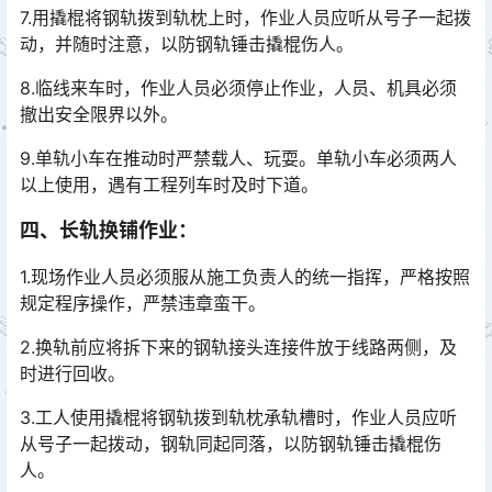
7.用撬棍将钢轨拨到轨枕上时，作业人员应听从号子一起拨
动，并随时注意，以防钢轨锤击撬棍伤人。
8.临线来车时，作业人员必须停止作业，人员、机具必须
撤出安全限界以外。
9.单轨小车在推动时严禁载人、玩耍。单轨小车必须两人
以上使用，遇有工程列车时及时下道。
四、长轨换铺作业：
1.现场作业人员必须服从施工负责人的统一指挥，严格按照
规定程序操作，严禁违章蛮干。
2.换轨前应将拆下来的钢轨接头连接件放于线路两侧，及
时进行回收。
3.工人使用撬棍将钢轨拨到轨枕承轨槽时，作业人员应听
从号子一起拨动，钢轨同起同落，以防钢轨锤击撬棍伤
人。