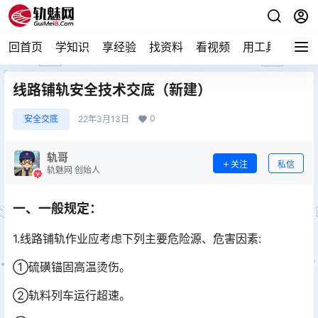
回首页
学知识
享经验
找资料
看视频
用工具
论技
线路铺轨安全技术交底（新建）
0
安全交底
22年3月13日
轨哥
关注
私信
轨魅网 创始人
一、一般规定：
1.线路铺轨作业应考虑下列主要危险源、危害因素:
①硫磺锚固高温烫伤。
②轨料列车运行超速。