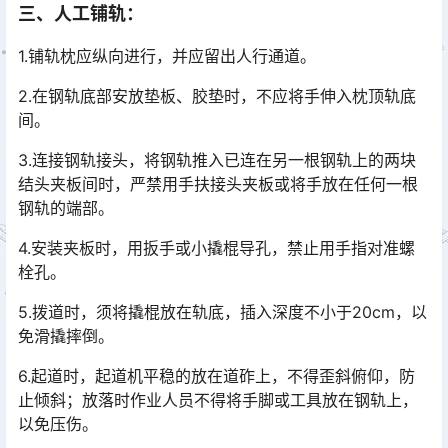
三、人工铺轨：
1.铺轨枕应纵向进行，并应留出人行通道。
2.在钢轨底部安放垫板、胶垫时，不应将手伸入枕顶轨底
间。
3.连接钢轨接头，将钢轨推入已连在另一根钢轨上的两块
结头夹板间时，严禁用手扶接头夹板或将手放在任何一根
钢轨的端部。
4.安装夹板时，用扳手或小撬棍导孔，禁止用手指对准螺
栓孔。
5.拨道时，须将撬棍放在轨底，插入深度不小于20cm，以
免滑撬摔倒。
6.起道时，起道机平稳的放在道砟上，不得歪斜俯仰，防
止倾斜；放落时作业人员不得将手脚或工具放在钢轨上，
以免压伤。