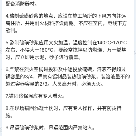
配备消防器材。󠅅󠅃󠄵󠅂󠄪󠇖󠆨󠆨󠇕󠆞󠆒󠅬󠇘󠆭󠆘󠇙󠆝󠅵󠇗󠆭󠆁󠄐󠇗󠅹󠅸󠇖󠆍󠅳󠇖󠅹󠅰󠇖󠆌󠅹
4.熬制硫磺砂浆的地点，应设在施工场所的下风方向并远
离住所，并用耐火材料搭设雨棚。不应在室内，电线下方
熬制。
5.熬制硫磺砂浆应用文火加温，温度控制在140℃-170℃
左右，不得大于180℃，要经常搅拌以防燃烧，万一燃烧
时，应立即用水泥，砂子进行覆盖。
6.严禁在烈火空锅是投料及中途投放硫磺，溶液不得超过
锅容量的3/4，严禁有锡制品装热硫磺砂浆，装溶液量不的
超过容器容量的2/3。人员离开时，必须灭火。
7.锚固浆保温应有专人看火。
8.在现场锚固混凝土枕时，应有专人操作，并有防烫措
施。
9.吊运硫磺砂浆时，吊运范围内严禁站人。