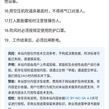
他设备。
16.用空压机吹道床基底时，不得将气口对准人。
17.打入膨胀螺栓时注意铁锤伤人。
18.吹风时必须按规定使用防护口罩。
19．工作结束后，必须拉闸断电。
风险：
本站内容仅作技术交流参考，不构成决策依据，所涉标准可
能已失效，请谨慎采用。
声明：
本站内容由用户上传或投稿，其版权及合规性由用户自行承
担。若存在侵权或违规内容，请通过左侧「举报」通道提交举证，
我们将在24小时内核实并下架。
赞助：
本站部分内容涉及收费，费用用于网站维护及持续发展，非
内容定价依据。用户付费行为视为对本站技术服务的自愿支持，不
承诺内容永久可用性或技术支持。
授权：
除非另有说明，否则本站内容依据
CC BY-NC-SA 4.0
许可
证进行授权。非商业用途需保留来源标识，商业用途需申请书面授