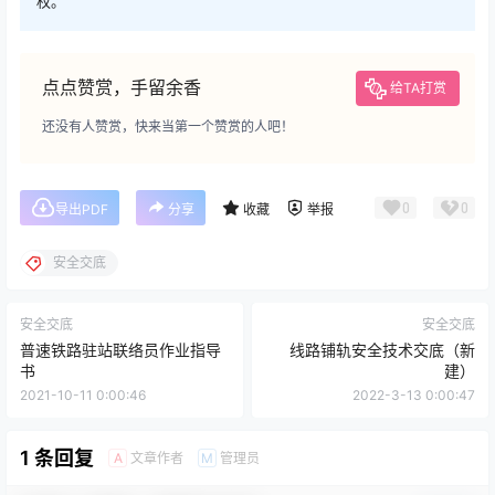
权。
点点赞赏，手留余香
给TA打赏
还没有人赞赏，快来当第一个赞赏的人吧！
0
0
导出PDF
分享
收藏
举报
安全交底
安全交底
安全交底
普速铁路驻站联络员作业指导
线路铺轨安全技术交底（新
书
建）
2021-10-11 0:00:46
2022-3-13 0:00:47
1 条回复
文章作者
管理员
A
M