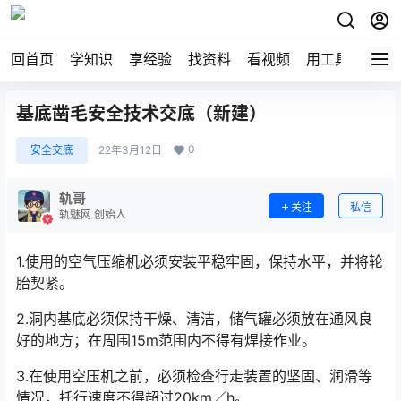
回首页
学知识
享经验
找资料
看视频
用工具
论技
基底凿毛安全技术交底（新建）
0
安全交底
22年3月12日
轨哥
关注
私信
轨魅网 创始人
1.使用的空气压缩机必须安装平稳牢固，保持水平，并将轮
胎契紧。
2.洞内基底必须保持干燥、清洁，储气罐必须放在通风良
好的地方；在周围15m范围内不得有焊接作业。
3.在使用空压机之前，必须检查行走装置的坚固、润滑等
情况，托行速度不得超过20km／h。