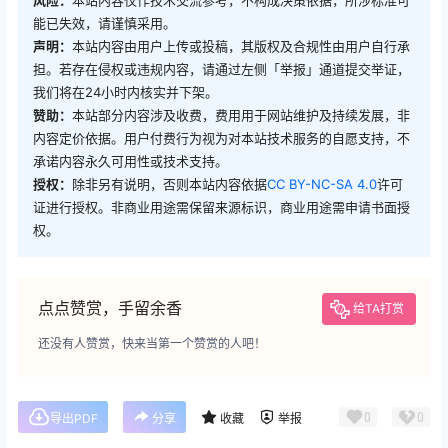
风险：
本站内容仅作技术交流参考，不构成决策依据，所涉标准可
能已失效，请谨慎采用。
声明：
本站内容由用户上传或投稿，其版权及合规性由用户自行承
担。若存在侵权或违规内容，请通过左侧「举报」通道提交举证，
我们将在24小时内核实并下架。
赞助：
本站部分内容涉及收费，费用用于网站维护及持续发展，非
内容定价依据。用户付费行为视为对本站技术服务的自愿支持，不
承诺内容永久可用性或技术支持。
授权：
除非另有说明，否则本站内容依据
CC BY-NC-SA 4.0
许可
证进行授权。非商业用途需保留来源标识，商业用途需申请书面授
权。
点点赞赏，手留余香
给TA打赏
还没有人赞赏，快来当第一个赞赏的人吧！
0
0
导出PDF
分享
收藏
举报