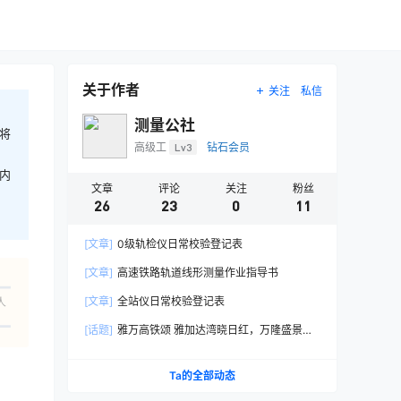
关于作者
关注
私信
测量公社
将
高级工
Lv3
钻石会员
内
文章
评论
关注
粉丝
26
23
0
11
[文章]
0级轨检仪日常校验登记表
[文章]
高速铁路轨道线形测量作业指导书
[文章]
全站仪日常校验登记表
人
[话题]
雅万高铁颂 雅加达湾晓日红，万隆盛景韵
无穷。 钢梁飞架连四站，铁轨平铺贯两城。 风掣
电驰惊浩宇，星奔川 ……
Ta的全部动态