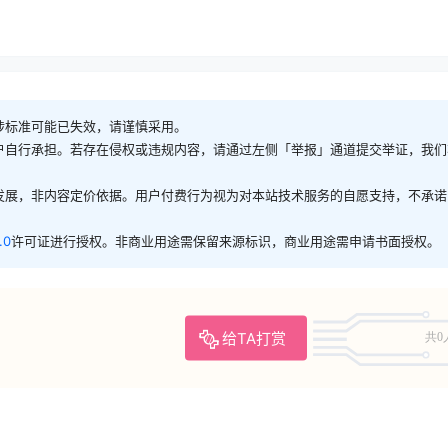
涉标准可能已失效，请谨慎采用。
户自行承担。若存在侵权或违规内容，请通过左侧「举报」通道提交举证，我们
发展，非内容定价依据。用户付费行为视为对本站技术服务的自愿支持，不承诺
.0
许可证进行授权。非商业用途需保留来源标识，商业用途需申请书面授权。
给TA打赏
共0