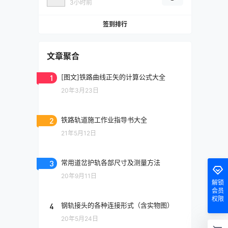
3小时前
签到排行
文章聚合
1
[图文]铁路曲线正矢的计算公式大全
20年3月23日
2
铁路轨道施工作业指导书大全
21年5月12日
3
常用道岔护轨各部尺寸及测量方法
20年9月11日
解锁
会员
权限
4
钢轨接头的各种连接形式（含实物图）
20年5月24日