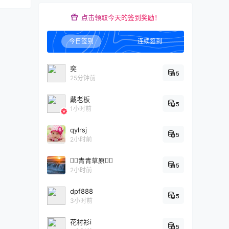
点击领取今天的签到奖励！
今日签到
连续签到
奕
5
25分钟前
戴老板
5
1小时前
qylrsj
5
2小时前
青青草原
5
2小时前
dpf888
5
3小时前
花衬衫i
5