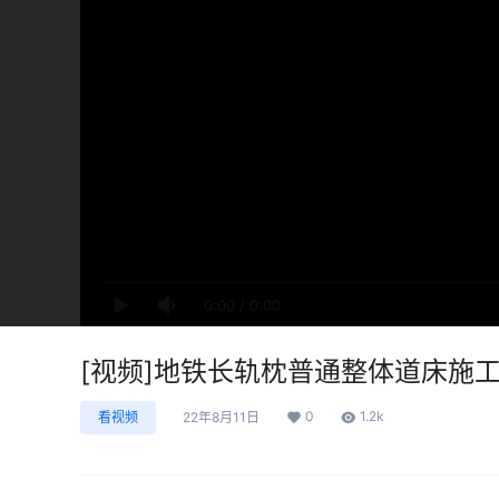
0:00
/
0:00
[视频]地铁长轨枕普通整体道床施
0
1.2k
看视频
22年8月11日