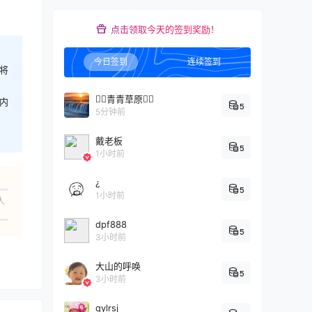
点击领取今天的签到奖励！
今日签到
连续签到
将
青青草原
内
5
5分钟前
戴老板
5
1小时前
¿
5
1小时前
人
dpf888
5
3小时前
大山的呼唤
5
3小时前
qylrsj