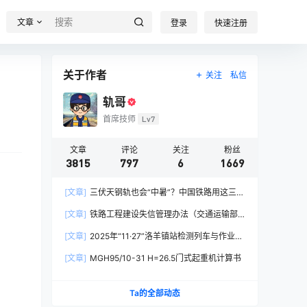
文章
登录
快速注册
关于作者
关注
私信
轨哥
首席技师
Lv7
文章
评论
关注
粉丝
3815
797
6
1669
[文章]
三伏天钢轨也会“中暑”？中国铁路用这三招
破解热胀冷缩难题
[文章]
铁路工程建设失信管理办法（交通运输部
令2026年第15号）
[文章]
2025年“11·27”洛羊镇站检测列车与作业人
员相撞重大交通事故
[文章]
MGH95/10-31 H=26.5门式起重机计算书
Ta的全部动态