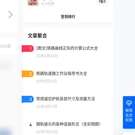
5
4小时前
签到排行
文章聚合
示标题
1
[图文]铁路曲线正矢的计算公式大全
20年3月23日
认修改
2
铁路轨道施工作业指导书大全
21年5月12日
3
常用道岔护轨各部尺寸及测量方法
20年9月11日
解锁
会员
权限
4
钢轨接头的各种连接形式（含实物图）
20年5月24日