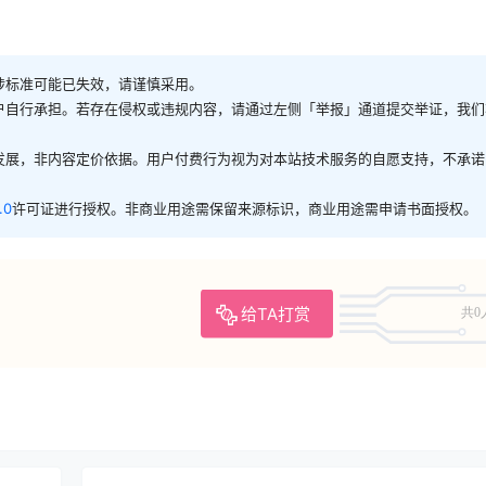
涉标准可能已失效，请谨慎采用。
户自行承担。若存在侵权或违规内容，请通过左侧「举报」通道提交举证，我们
发展，非内容定价依据。用户付费行为视为对本站技术服务的自愿支持，不承诺
.0
许可证进行授权。非商业用途需保留来源标识，商业用途需申请书面授权。
给TA打赏
共0