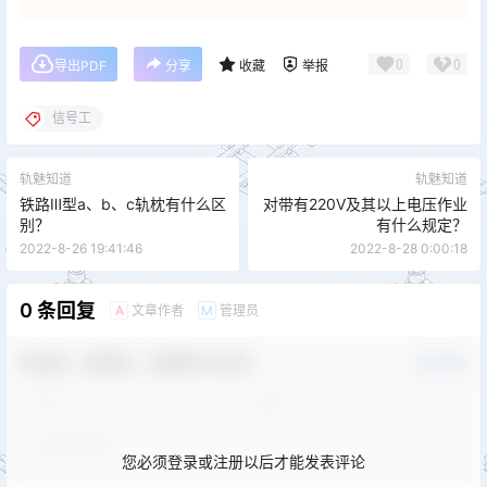
0
0
导出PDF
分享
收藏
举报
信号工
轨魅知道
轨魅知道
铁路Ⅲ型a、b、c轨枕有什么区
对带有220V及其以上电压作业
别？
有什么规定？
2022-8-26 19:41:46
2022-8-28 0:00:18
0 条回复
文章作者
管理员
A
M
欢迎您，新朋友，感谢参与互动！
确认修改
您必须登录或注册以后才能发表评论