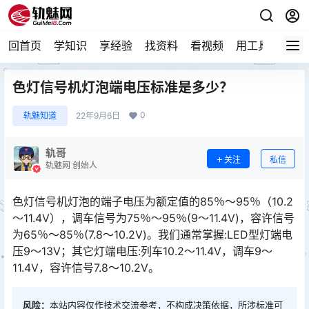
回首页
学知识
享经验
找资料
看视频
用工具
论技
色灯信号机灯泡端电压标准是多少？
0
轨魅知道
22年9月6日
轨哥
关注
私信
轨魅网 创始人
色灯信号机灯泡的端子电压为额定值的85％～95％（10.2
～11.4V），调车信号为75％～95％(9～11.4V)，容许信号
为65％～85％(7.8～10.2V)。我们通常掌握:LED型灯端电
压9～13V；其它灯端电压:列车10.2～11.4V，调车9～
11.4V，容许信号7.8～10.2V。󠅅󠅃󠄵󠅂󠄪󠇖󠆨󠆨󠇕󠆞󠆒󠅬󠇘󠆭󠆘󠇙󠆝󠅵󠇗󠆭󠆁󠄐󠇗󠅹󠅸󠇖󠆍󠅳󠇖󠅹󠅰󠇖󠆌󠅹
风险：
本站内容仅作技术交流参考，不构成决策依据，所涉标准可