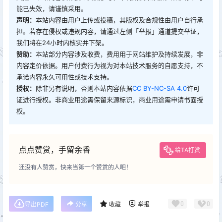
能已失效，请谨慎采用。
声明：
本站内容由用户上传或投稿，其版权及合规性由用户自行承
担。若存在侵权或违规内容，请通过左侧「举报」通道提交举证，
我们将在24小时内核实并下架。
赞助：
本站部分内容涉及收费，费用用于网站维护及持续发展，非
内容定价依据。用户付费行为视为对本站技术服务的自愿支持，不
承诺内容永久可用性或技术支持。
授权：
除非另有说明，否则本站内容依据
CC BY-NC-SA 4.0
许可
证进行授权。非商业用途需保留来源标识，商业用途需申请书面授
权。
点点赞赏，手留余香
给TA打赏
还没有人赞赏，快来当第一个赞赏的人吧！
0
0
导出PDF
分享
收藏
举报