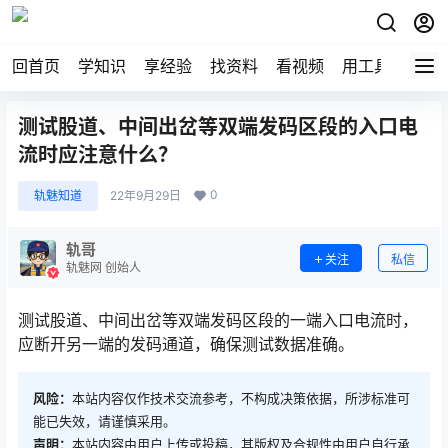
回首页
学知识
享经验
找资料
看视频
用工具
论技
测试股道、中间出岔等双端发码区段的入口电
流时应注意什么？
0
轨魅知道
22年9月29日
轨哥
关注
私信
轨魅网 创始人
测试股道、中间出岔等双端发码区段的一端入口电流时，
应断开另一端的发码通道，确保测试数据准确。
风险：
本站内容仅作技术交流参考，不构成决策依据，所涉标准可
能已失效，请谨慎采用。
声明：
本站内容由用户上传或投稿，其版权及合规性由用户自行承