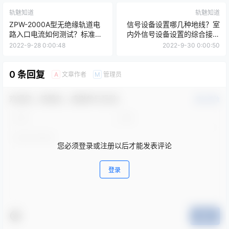
轨魅知道
轨魅知道
ZPW-2000A型无绝缘轨道电
信号设备设置哪几种地线？室
路入口电流如何测试？标准是
内外信号设备设置的综合接地
什么？
装置和各种地线的接地电阻值
2022-9-28 0:00:48
2022-9-30 0:00:50
是多少？
0 条回复
文章作者
管理员
A
M
欢迎您，新朋友，感谢参与互动！
确认修改
您必须登录或注册以后才能发表评论
登录
提交