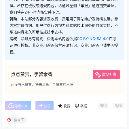
担。若存在侵权或违规内容，请通过左侧「举报」通道提交举证，
我们将在24小时内核实并下架。
赞助：
本站部分内容涉及收费，费用用于网站维护及持续发展，非
内容定价依据。用户付费行为视为对本站技术服务的自愿支持，不
承诺内容永久可用性或技术支持。
授权：
除非另有说明，否则本站内容依据
CC BY-NC-SA 4.0
许可
证进行授权。非商业用途需保留来源标识，商业用途需申请书面授
权。
点点赞赏，手留余香
给TA打赏
还没有人赞赏，快来当第一个赞赏的人吧！
0
0
导出PDF
分享
收藏
举报
信号工