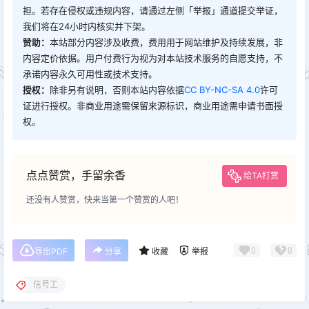
担。若存在侵权或违规内容，请通过左侧「举报」通道提交举证，
我们将在24小时内核实并下架。
赞助：
本站部分内容涉及收费，费用用于网站维护及持续发展，非
内容定价依据。用户付费行为视为对本站技术服务的自愿支持，不
承诺内容永久可用性或技术支持。
授权：
除非另有说明，否则本站内容依据
CC BY-NC-SA 4.0
许可
证进行授权。非商业用途需保留来源标识，商业用途需申请书面授
权。
点点赞赏，手留余香
给TA打赏
还没有人赞赏，快来当第一个赞赏的人吧！
0
0
导出PDF
分享
收藏
举报
信号工