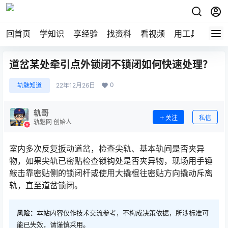
回首页
学知识
享经验
找资料
看视频
用工具
论技
道岔某处牵引点外锁闭不锁闭如何快速处理？
0
轨魅知道
22年12月26日
轨哥
关注
私信
轨魅网 创始人
室内多次反复扳动道岔，检查尖轨、基本轨间是否夹异
物，如果尖轨已密贴检查锁钩处是否夹异物，现场用手锤
敲击靠密贴侧的锁闭杆或使用大撬棍往密贴方向撬动斥离
轨，直至道岔锁闭。󠅅󠅃󠄵󠅂󠄪󠇖󠆨󠆨󠇕󠆞󠆒󠅬󠇘󠆭󠆘󠇙󠆝󠅵󠇗󠆭󠆁󠄐󠇗󠅹󠅸󠇖󠆍󠅳󠇖󠅹󠅰󠇖󠆌󠅹
风险：
本站内容仅作技术交流参考，不构成决策依据，所涉标准可
能已失效，请谨慎采用。