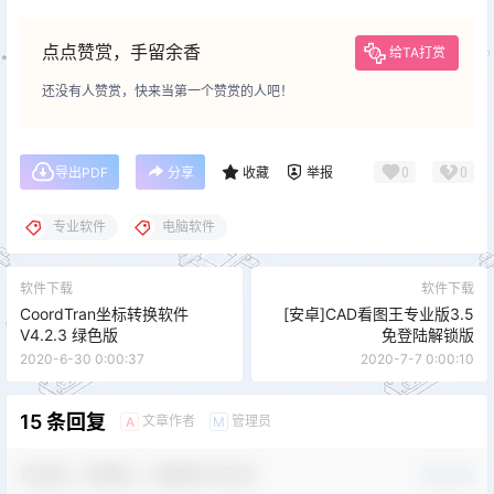
点点赞赏，手留余香
给TA打赏
还没有人赞赏，快来当第一个赞赏的人吧！
0
0
导出PDF
分享
收藏
举报
专业软件
电脑软件
软件下载
软件下载
CoordTran坐标转换软件
[安卓]CAD看图王专业版3.5
V4.2.3 绿色版
免登陆解锁版
2020-6-30 0:00:37
2020-7-7 0:00:10
15 条回复
文章作者
管理员
A
M
欢迎您，新朋友，感谢参与互动！
确认修改