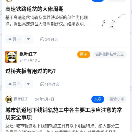
高速铁路道岔的大修周期
基于高速道岔钢轨及弹性铁垫板的部件劣化规
律，提出高速道岔大修周期建议。结果表明：高
速道岔混凝土岔枕及无砟轨道设计使用寿命较
长，大修应以成组更换道岔钢轨及联结零件为
赞
0
3条讨论
主；成组更换道岔曲外股钢轨应以辙叉翼轨侧面
磨耗达到8mm重伤限值为准，宜按照维…
枫叶红了
圈子
铁路线路技术交流
24年7月10日
过桥夹板有用过的吗？
赞
0
11条讨论
枫叶红了
24年5月7日
文章
经验心得
城市轨道地下线铺轨施工中各主要工序应注意的常
规安全事项
总述: 城市轨道地下线铺轨施工具有以下明显特点：绝大部分工