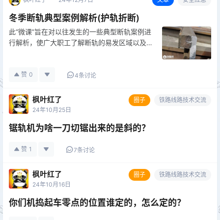
冬季断轨典型案例解析(护轨折断)
此“微课”旨在对以往发生的一些典型断轨案例进
行解析，使广大职工了解断轨的易发区域以及正
确的应急处置措施，突出冬季防三折检查重点，
规范工区日常维修养护，降低断轨风险。 一、
赞
0
案例 ×月×日14时30分某工长检查发现：某站
4条讨论
102-108复式交分道…
枫叶红了
圈子
铁路线路技术交流
24年10月25日
锯轨机为啥一刀切锯出来的是斜的？
赞
1
7条讨论
枫叶红了
圈子
铁路线路技术交流
24年10月16日
你们机捣起车零点的位置谁定的，怎么定的？