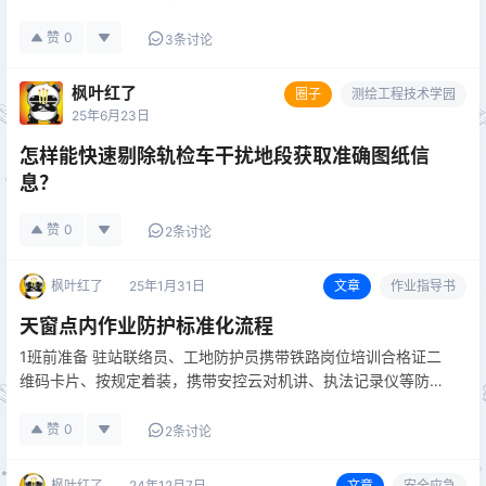
赞
0
3条讨论
枫叶红了
圈子
测绘工程技术学园
25年6月23日
怎样能快速剔除轨检车干扰地段获取准确图纸信
息？
赞
0
2条讨论
枫叶红了
25年1月31日
文章
作业指导书
天窗点内作业防护标准化流程
1班前准备 驻站联络员、工地防护员携带铁路岗位培训合格证二
维码卡片、按规定着装，携带安控云对机讲、执法记录仪等防护
用品，并检查其状态，确保能正常使用。 2班前点名 召开班前点
名分工会，布置作业计划，明确人员分工、防护体系等关键项
赞
0
2条讨论
点。 检查、…
枫叶红了
24年12月7日
文章
安全应急