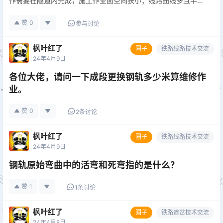
作需要在隧道内完成，施工作业面空间狭小；线路曲线多且半径
小，通过小半径曲线时施工作业难度大；线路纵向坡度大，隧道
内空气比较潮湿，对工程车的行车、牵引及制动要求高；隧道内
赞
0
参与讨论
照明条件较差，…
枫叶红了
圈子
铁路线路技术交流
24年4月9日
各位大佬，请问一下成段更换钢轨多少米算维修作
业。
赞
0
2条讨论
枫叶红了
圈子
铁路线路技术交流
24年4月9日
钢轨原始弯曲中的活弯和死弯指的是什么？
赞
1
1条讨论
枫叶红了
圈子
铁路道岔技术交流
24年4月8日