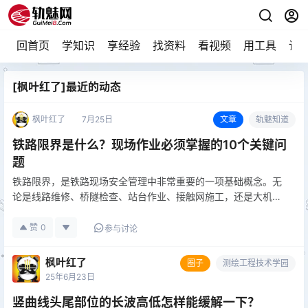
回首页
学知识
享经验
找资料
看视频
用工具
论
[枫叶红了]最近的动态
枫叶红了
7月25日
文章
轨魅知道
铁路限界是什么？现场作业必须掌握的10个关键问
题
铁路限界，是铁路现场安全管理中非常重要的一项基础概念。无
论是线路维修、桥隧检查、站台作业、接触网施工，还是大机清
筛、换枕、起拨道、路料装卸等作业，都离不开限界管理。 限界
管控不到位，轻则影响设备状态和运输组织，重则可能导致机车
赞
0
参与讨论
车辆与建筑物、…
枫叶红了
圈子
测绘工程技术学园
25年6月23日
竖曲线头尾部位的长波高低怎样能缓解一下？