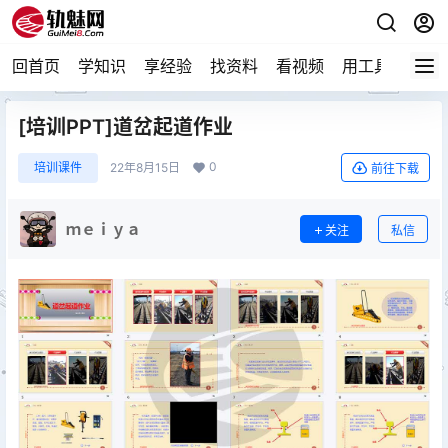
回首页
学知识
享经验
找资料
看视频
用工具
论技
[培训PPT]道岔起道作业
0
培训课件
22年8月15日
前往下载
ｍｅｉｙａ
关注
私信