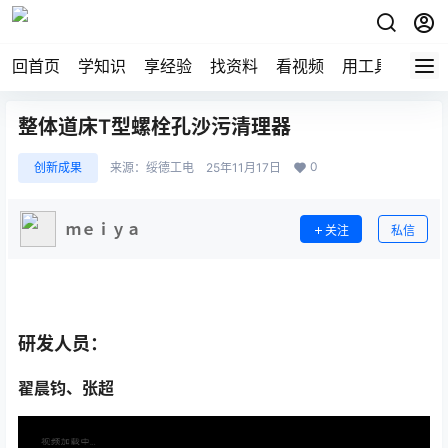
回首页
学知识
享经验
找资料
看视频
用工具
论技
整体道床T型螺栓孔沙污清理器
0
创新成果
来源：
绥德工电
25年11月17日
ｍｅｉｙａ
关注
私信
研发人员：
翟晨钧、张超