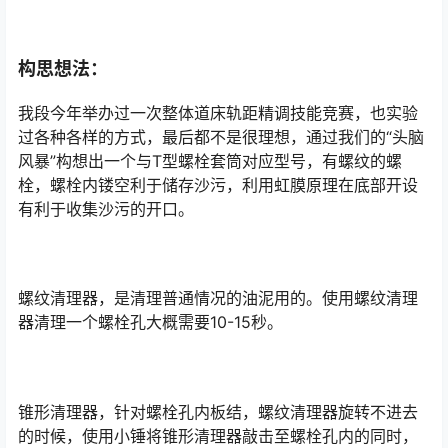
构思想法：
我段今年举办过一次整体道床轨距精调技能竞赛，也实验
过各种各样的方式，最后都不是很理想，通过我们的“头脑
风暴”构想出一个与T型螺栓套筒对应型号，有螺纹的螺
栓，螺栓内镂空利于储存沙污，利用虹膜原理在底部开设
有利于收集沙污的开口。󠅅󠅃󠄵󠅂󠄪󠇖󠆨󠆨󠇕󠆞󠆒󠅬󠇘󠆭󠆘󠇙󠆝󠅵󠇗󠆭󠆁󠄐󠇗󠅹󠅸󠇖󠆍󠅳󠇖󠅹󠅰󠇖󠆌󠅹
螺纹清理器，是清理普通情况的油泥用的。使用螺纹清理
器清理一个螺栓孔大概需要10-15秒。
锥形清理器，针对螺栓孔内板结，螺纹清理器旋转不进去
的时候，使用小锤将锥形清理器敲击至螺栓孔内的同时，