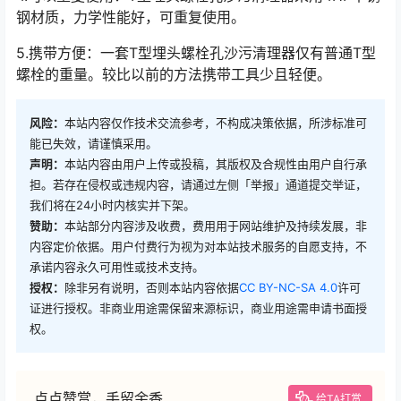
钢材质，力学性能好，可重复使用。
5.携带方便：一套T型埋头螺栓孔沙污清理器仅有普通T型
螺栓的重量。较比以前的方法携带工具少且轻便。
风险：
本站内容仅作技术交流参考，不构成决策依据，所涉标准可
能已失效，请谨慎采用。
声明：
本站内容由用户上传或投稿，其版权及合规性由用户自行承
担。若存在侵权或违规内容，请通过左侧「举报」通道提交举证，
我们将在24小时内核实并下架。
赞助：
本站部分内容涉及收费，费用用于网站维护及持续发展，非
内容定价依据。用户付费行为视为对本站技术服务的自愿支持，不
承诺内容永久可用性或技术支持。
授权：
除非另有说明，否则本站内容依据
CC BY-NC-SA 4.0
许可
证进行授权。非商业用途需保留来源标识，商业用途需申请书面授
权。
点点赞赏，手留余香
给TA打赏