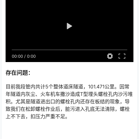
00:00
/
0:00
存在问题：
目前我段管内共计5个整体道床隧道，101.471公里。因常
年隧道内灰尘、火车机车撒沙造成T型埋头螺栓孔内沙污堆
积。尤其是隧道进出口的螺栓孔内还存在板结的现象，导
致我们在松卸螺栓作业后，脏污进入孔底无法清除，螺栓
上不下去，扣压力严重不足。󠅅󠅃󠄵󠅂󠄪󠇖󠆨󠆨󠇕󠆞󠆒󠅬󠇘󠆭󠆘󠇙󠆝󠅵󠇗󠆭󠆁󠄐󠇗󠅹󠅸󠇖󠆍󠅳󠇖󠅹󠅰󠇖󠆌󠅹