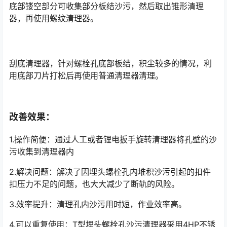
底部镂空部分可收集部分板结沙污，然后取出锥形清理
器，再使用螺纹清理器。󠅅󠅃󠄵󠅂󠄪󠇖󠆨󠆨󠇕󠆞󠆒󠅬󠇘󠆭󠆘󠇙󠆝󠅵󠇗󠆭󠆁󠄐󠇗󠅹󠅸󠇖󠆍󠅳󠇖󠅹󠅰󠇖󠆌󠅹
刮底清理器，针对螺栓孔底部板结，积尘较多的情况，利
用底部刀片打松后再使用普通清理器清理。
改善效果：
1.操作简便：通过人工或者锂电扳手旋转清理器将孔壁的沙
污收集到清理器内
2.解决问题：解决了因埋头螺栓孔内堆积沙污引起的扣件
扣压力不足的问题，也大大减少了断轨的风险。
3.效率提升：清理孔内沙污用时短，作业效率高。
4.可以重复使用：T型埋头螺栓孔沙污清理器采用4HP不锈