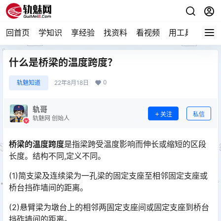
回首页
学知识
享经验
找资料
看视频
用工具
论技
什么是桥梁的温度跨度？
0
轨魅知道
22年8月18日
轨哥
关注
私信
轨魅网 创始人
桥梁的温度跨度
是指梁跨受温度影响而伸长或缩短的区段
长度。结构不同,定义不同。
(1)简支梁及连续梁为一孔梁的固定支座至相邻固定支座或
桥台挡砟墙间的距离。
(2)悬臂梁为墩台上的相邻两固定支座间或固定支座到桥台
挡砟墙间的距离。