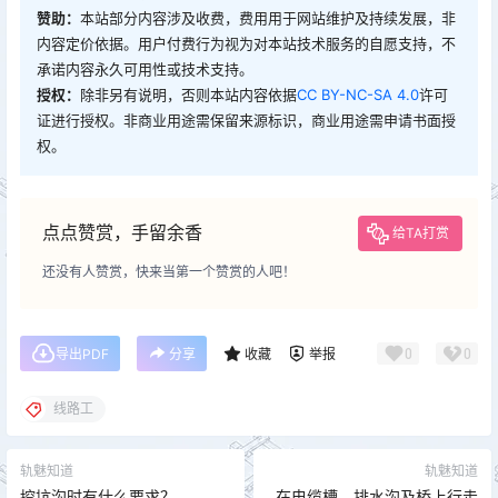
赞助：
本站部分内容涉及收费，费用用于网站维护及持续发展，非
内容定价依据。用户付费行为视为对本站技术服务的自愿支持，不
承诺内容永久可用性或技术支持。
授权：
除非另有说明，否则本站内容依据
CC BY-NC-SA 4.0
许可
证进行授权。非商业用途需保留来源标识，商业用途需申请书面授
权。
点点赞赏，手留余香
给TA打赏
还没有人赞赏，快来当第一个赞赏的人吧！
0
0
导出PDF
分享
收藏
举报
线路工
轨魅知道
轨魅知道
挖坑沟时有什么要求？
在电缆槽、排水沟及桥上行走