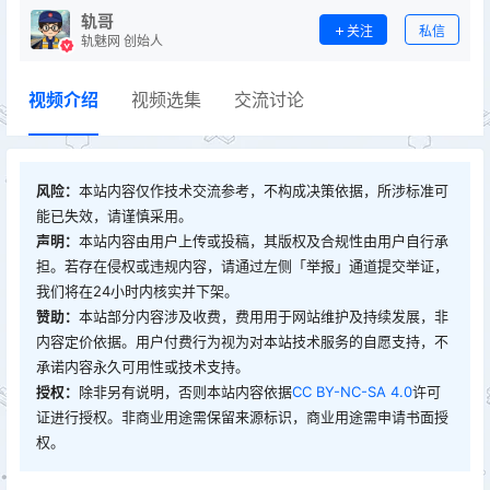
轨哥
关注
私信
轨魅网 创始人
视频介绍
视频选集
交流讨论
风险：
本站内容仅作技术交流参考，不构成决策依据，所涉标准可
能已失效，请谨慎采用。
声明：
本站内容由用户上传或投稿，其版权及合规性由用户自行承
担。若存在侵权或违规内容，请通过左侧「举报」通道提交举证，
我们将在24小时内核实并下架。
赞助：
本站部分内容涉及收费，费用用于网站维护及持续发展，非
内容定价依据。用户付费行为视为对本站技术服务的自愿支持，不
承诺内容永久可用性或技术支持。
授权：
除非另有说明，否则本站内容依据
CC BY-NC-SA 4.0
许可
证进行授权。非商业用途需保留来源标识，商业用途需申请书面授
权。