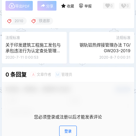
0
0
导出PDF
分享
收藏
举报
2010
铁道部
法规标准
法规标准
关于印发建筑工程施工发包与
钢轨铝热焊接管理办法 TG/
承包违法行为认定查处管理办
GW203-2019
法的通知 建市规[2019]1号
2020-7-11 0:00:53
2020-8-7 0:00:31
0 条回复
文章作者
管理员
A
M
欢迎您，新朋友，感谢参与互动！
确认修改
您必须登录或注册以后才能发表评论
登录