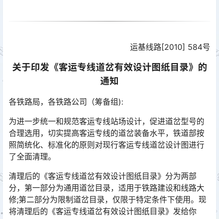
运基线路[2010] 584号
关于印发《客运专线道岔有效设计图纸目录》的
通知
各铁路局，各铁路公司（筹备组):
为进一步统一和规范客运专线站场设计，促进道岔型号的
合理选用，切实提高客运专线的道岔装备水平，铁道部按
照简统化、标准化的原则对现行客运专线道岔设计图进行
了全面清理。󠅅󠅃󠄵󠅂󠄪󠇖󠆨󠆨󠇕󠆞󠆒󠅬󠇘󠆭󠆘󠇙󠆝󠅵󠇗󠆭󠆁󠄐󠇗󠅹󠅸󠇖󠆍󠅳󠇖󠅹󠅰󠇖󠆌󠅹
清理后的《客运专线道岔有效设计图纸目录》分为两部
分，第一部分为通用道岔目录，适用于铁路建设和线路大
修;第二部分为限制道岔目录，仅限于特定条件下使用。现
将清理后的《客运专线道岔有效设计图纸目录》发给你