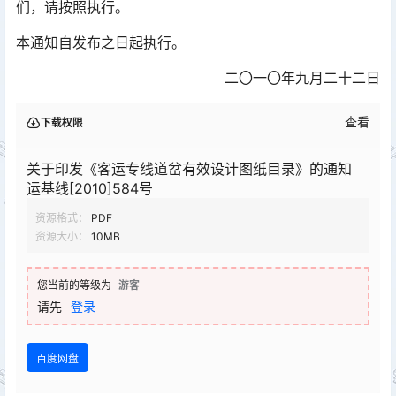
们，请按照执行。󠅅󠅃󠄵󠅂󠄪󠇖󠆨󠆨󠇕󠆞󠆒󠅬󠇘󠆭󠆘󠇙󠆝󠅵󠇗󠆭󠆁󠄐󠇗󠅹󠅸󠇖󠆍󠅳󠇖󠅹󠅰󠇖󠆌󠅹
本通知自发布之日起执行。
二〇一〇年九月二十二日
查看
下载权限
关于印发《客运专线道岔有效设计图纸目录》的通知
运基线[2010]584号
资源格式：
PDF
资源大小：
10MB
您当前的等级为
游客
请先
登录
百度网盘