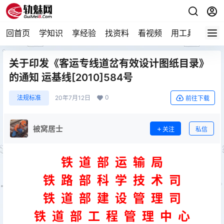
回首页
学知识
享经验
找资料
看视频
用工具
论技
关于印发《客运专线道岔有效设计图纸目录》
的通知 运基线[2010]584号
0
法规标准
20年7月12日
前往下载
被窝居士
关注
私信
铁 道 部 运 输 局
铁 路 部 科 学 技 术 司
铁 道 部 建 设 管 理 司
铁 道 部 工 程 管 理 中 心