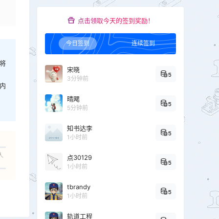
点击领取今天的签到奖励！
今日签到
连续签到
将
宋晓
5
3分钟前
内
晴飔
5
5分钟前
知书达李
5
1小时前
人
点30129
5
1小时前
tbrandy
5
1小时前
轨道工程