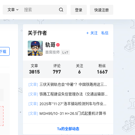
文章
登录
快速注册
关于作者
关注
私信
轨哥
下载
首席技师
Lv7
文章
评论
关注
粉丝
3815
797
6
1667
[文章]
三伏天钢轨也会“中暑”？中国铁路用这三招
破解热胀冷缩难题
[文章]
铁路工程建设失信管理办法（交通运输部
令2026年第15号）
[文章]
2025年“11·27”洛羊镇站检测列车与作业人
员相撞重大交通事故
[文章]
MGH95/10-31 H=26.5门式起重机计算书
Ta的全部动态