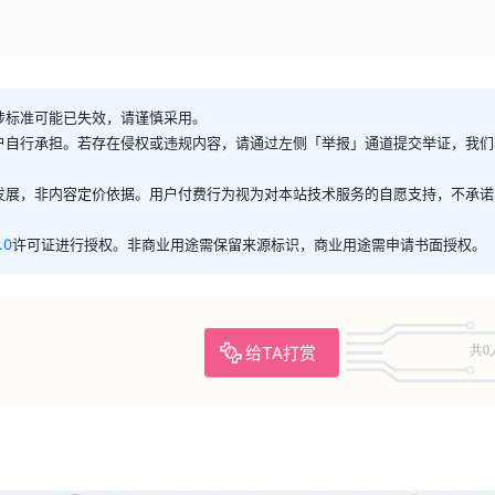
涉标准可能已失效，请谨慎采用。
户自行承担。若存在侵权或违规内容，请通过左侧「举报」通道提交举证，我们
发展，非内容定价依据。用户付费行为视为对本站技术服务的自愿支持，不承诺
.0
许可证进行授权。非商业用途需保留来源标识，商业用途需申请书面授权。
给TA打赏
共0