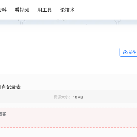
资料
看视频
用工具
论技术
前往
调直记录表
资源大小：
10MB
游客