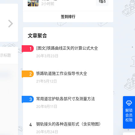
5
2小时前
签到排行
文章聚合
1
[图文]铁路曲线正矢的计算公式大全
示标题
20年3月23日
2
铁路轨道施工作业指导书大全
认修改
21年5月12日
3
常用道岔护轨各部尺寸及测量方法
20年9月11日
解锁
会员
权限
4
钢轨接头的各种连接形式（含实物图）
20年5月24日