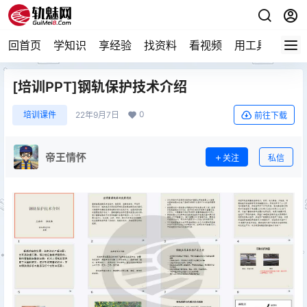
回首页
学知识
享经验
找资料
看视频
用工具
论技
[培训PPT]钢轨保护技术介绍
0
培训课件
22年9月7日
前往下载
帝王情怀
关注
私信