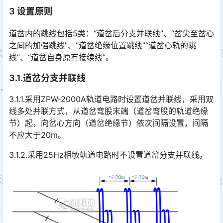
3 设置原则
道岔内的跳线包括5类：“道岔后分支并联线”、“岔尖至岔心
之间的加强跳线”、“道岔绝缘位置跳线”“道岔心轨的跳
线”、“道岔自身原有接续线”。
3.1.道岔分支并联线
3.1.1.采用ZPW-2000A轨道电路时设置道岔并联线，采用双
线多处并联方式，从道岔弯股末端（道岔弯股的轨道绝缘
节）起，向岔心方向（道岔绝缘节）依次间隔设置，间隔
不应大于20m。󠅅󠅃󠄵󠅂󠄪󠇖󠆨󠆨󠇕󠆞󠆒󠅬󠇘󠆭󠆘󠇙󠆝󠅵󠇗󠆭󠆁󠄐󠇗󠅹󠅸󠇖󠆍󠅳󠇖󠅹󠅰󠇖󠆌󠅹
3.1.2.采用25Hz相敏轨道电路时不设置道岔分支并联线。