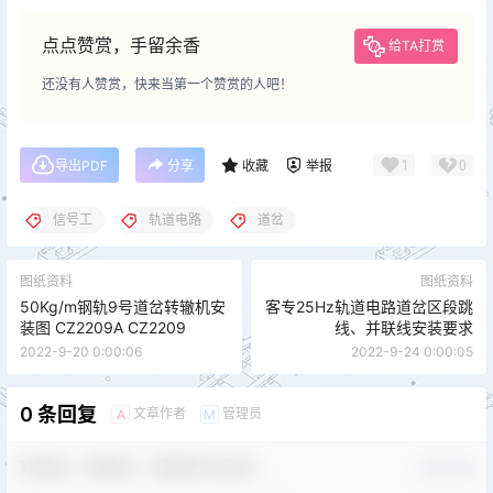
点点赞赏，手留余香
给TA打赏
还没有人赞赏，快来当第一个赞赏的人吧！
1
0
导出PDF
分享
收藏
举报
信号工
轨道电路
道岔
图纸资料
图纸资料
50Kg/m钢轨9号道岔转辙机安
客专25Hz轨道电路道岔区段跳
装图 CZ2209A CZ2209
线、并联线安装要求
2022-9-20 0:00:06
2022-9-24 0:00:05
0 条回复
文章作者
管理员
A
M
欢迎您，新朋友，感谢参与互动！
确认修改