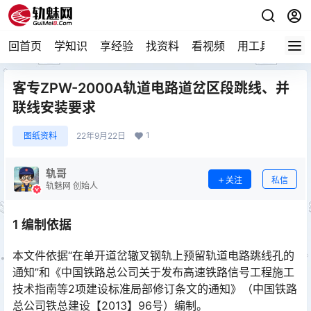
回首页
学知识
享经验
找资料
看视频
用工具
论技
客专ZPW-2000A轨道电路道岔区段跳线、并
联线安装要求
1
图纸资料
22年9月22日
轨哥
关注
私信
轨魅网 创始人
1 编制依据
本文件依据“在单开道岔辙叉钢轨上预留轨道电路跳线孔的
通知”和《中国铁路总公司关于发布高速铁路信号工程施工
技术指南等2项建设标准局部修订条文的通知》（中国铁路
总公司铁总建设【2013】96号）编制。󠅅󠅃󠄵󠅂󠄪󠇖󠆨󠆨󠇕󠆞󠆒󠅬󠇘󠆭󠆘󠇙󠆝󠅵󠇗󠆭󠆁󠄐󠇗󠅹󠅸󠇖󠆍󠅳󠇖󠅹󠅰󠇖󠆌󠅹