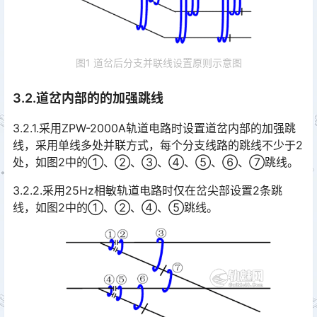
图1 道岔后分支并联线设置原则示意图
3.2.道岔内部的的加强跳线
3.2.1.采用ZPW-2000A轨道电路时设置道岔内部的加强跳
线，采用单线多处并联方式，每个分支线路的跳线不少于2
处，如图2中的①、②、③、④、⑤、⑥、⑦跳线。󠅅󠅃󠄵󠅂󠄪󠇖󠆨󠆨󠇕󠆞󠆒󠅬󠇘󠆭󠆘󠇙󠆝󠅵󠇗󠆭󠆁󠄐󠇗󠅹󠅸󠇖󠆍󠅳󠇖󠅹󠅰󠇖󠆌󠅹
3.2.2.采用25Hz相敏轨道电路时仅在岔尖部设置2条跳
线，如图2中的①、②、④、⑤跳线。