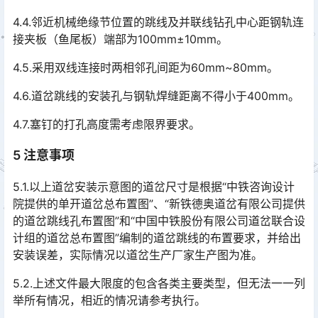
4.4.邻近机械绝缘节位置的跳线及并联线钻孔中心距钢轨连
接夹板（鱼尾板）端部为100mm±10mm。
4.5.采用双线连接时两相邻孔间距为60mm~80mm。
4.6.道岔跳线的安装孔与钢轨焊缝距离不得小于400mm。
4.7.塞钉的打孔高度需考虑限界要求。
5 注意事项
5.1.以上道岔安装示意图的道岔尺寸是根据“中铁咨询设计
院提供的单开道岔总布置图”、“新铁德奥道岔有限公司提供
的道岔跳线孔布置图”和“中国中铁股份有限公司道岔联合设
计组的道岔总布置图”编制的道岔跳线的布置要求，并给出
安装误差，实际情况以道岔生产厂家生产图为准。󠅅󠅃󠄵󠅂󠄪󠇖󠆨󠆨󠇕󠆞󠆒󠅬󠇘󠆭󠆘󠇙󠆝󠅵󠇗󠆭󠆁󠄐󠇗󠅹󠅸󠇖󠆍󠅳󠇖󠅹󠅰󠇖󠆌󠅹
5.2.上述文件最大限度的包含各类主要类型，但无法一一列
举所有情况，相近的情况请参考执行。