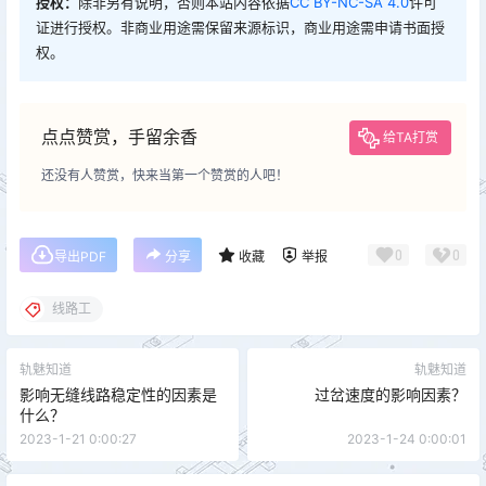
授权：
除非另有说明，否则本站内容依据
CC BY-NC-SA 4.0
许可
证进行授权。非商业用途需保留来源标识，商业用途需申请书面授
权。
点点赞赏，手留余香
给TA打赏
还没有人赞赏，快来当第一个赞赏的人吧！
0
0
导出PDF
分享
收藏
举报
线路工
轨魅知道
轨魅知道
影响无缝线路稳定性的因素是
过岔速度的影响因素？
什么？
2023-1-21 0:00:27
2023-1-24 0:00:01