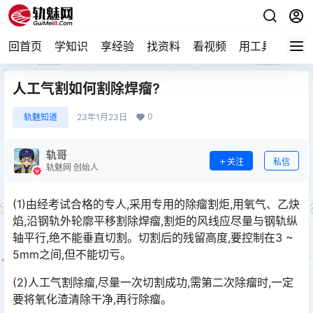
回首页
学知识
享经验
找资料
看视频
用工具
论技
人工气割如何割除焊瘤?
0
轨魅知道
23年1月23日
轨哥
关注
私信
轨魅网 创始人
(1)由经考试合格的专人,采用专用的除瘤割炬,用氧气、乙炔
焰,沿钢轨外轮廓平移割除焊瘤,割炬的风线应尽量与钢轨纵
轴平行,绝不能垂直切割。切割后的残留高度,要控制在3 ~
5mm之间,但不能切亏。󠅅󠅃󠄵󠅂󠄪󠇖󠆨󠆨󠇕󠆞󠆒󠅬󠇘󠆭󠆘󠇙󠆝󠅵󠇗󠆭󠆁󠄐󠇗󠅹󠅸󠇖󠆍󠅳󠇖󠅹󠅰󠇖󠆌󠅹
(2)人工气割除瘤,尽量一次切割成功,需第二次除瘤时,一定
要将氧化渣清除干净,再行除瘤。