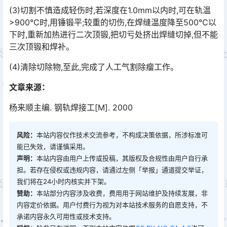
(3)切割不慎造成轻伤时,若深度在1.0mm以内时,可在轨温
>900℃时,用锤锻平;较重的切伤,在焊缝温度降至500℃以
下时,重新加热进行二次顶锻,把切亏处挤出焊缝切掉,但不能
三次顶锻和焊补。󠅅󠅃󠄵󠅂󠄪󠇖󠆨󠆨󠇕󠆞󠆒󠅬󠇘󠆭󠆘󠇙󠆝󠅵󠇗󠆭󠆁󠄐󠇗󠅹󠅸󠇖󠆍󠅳󠇖󠅹󠅰󠇖󠆌󠅹
(4)清除切除物,至此,完成了人工气割除瘤工作。
文章来源：
杨来顺主编. 钢轨焊接工[M]. 2000
风险：
本站内容仅作技术交流参考，不构成决策依据，所涉标准可
能已失效，请谨慎采用。
声明：
本站内容由用户上传或投稿，其版权及合规性由用户自行承
担。若存在侵权或违规内容，请通过左侧「举报」通道提交举证，
我们将在24小时内核实并下架。
赞助：
本站部分内容涉及收费，费用用于网站维护及持续发展，非
内容定价依据。用户付费行为视为对本站技术服务的自愿支持，不
承诺内容永久可用性或技术支持。