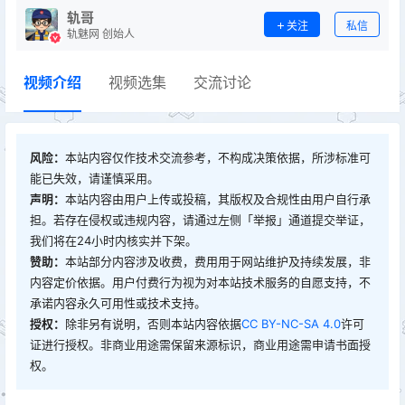
轨哥
关注
私信
轨魅网 创始人
视频介绍
视频选集
交流讨论
风险：
本站内容仅作技术交流参考，不构成决策依据，所涉标准可
能已失效，请谨慎采用。
声明：
本站内容由用户上传或投稿，其版权及合规性由用户自行承
担。若存在侵权或违规内容，请通过左侧「举报」通道提交举证，
我们将在24小时内核实并下架。
赞助：
本站部分内容涉及收费，费用用于网站维护及持续发展，非
内容定价依据。用户付费行为视为对本站技术服务的自愿支持，不
承诺内容永久可用性或技术支持。
授权：
除非另有说明，否则本站内容依据
CC BY-NC-SA 4.0
许可
证进行授权。非商业用途需保留来源标识，商业用途需申请书面授
权。