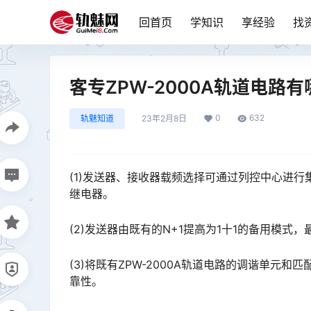
回首页
学知识
享经验
找
客专ZPW-2000A轨道电路
0
632
轨魅知道
23年2月8日
(1)发送器、接收器载频选择可通过列控中心进
继电器。
(2)发送器由既有的N+1提高为1十1的备用模
(3)将既有ZPW-2000A轨道电路的调谐单
靠性。