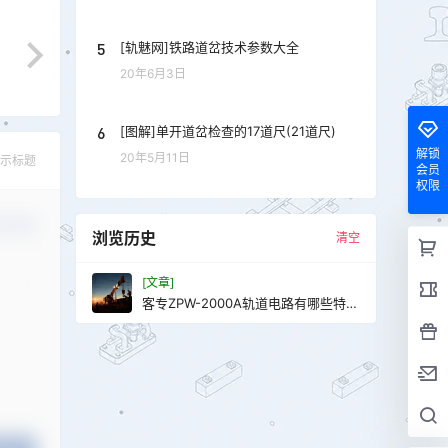
5
[轨魅网]铁路道岔技术参数大全
20年6月3日
6
[图解]单开道岔检查的17道尺(21道尺)
解锁
20年5月11日
示标题
会员
权限
认修改
浏览历史
清空
[文章]
客专ZPW-2000A轨道电路有哪些特
点？