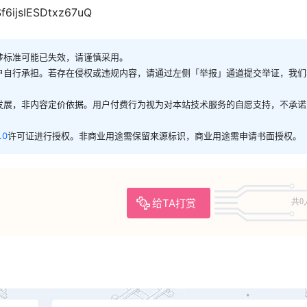
f6ijsIESDtxz67uQ
涉标准可能已失效，请谨慎采用。
户自行承担。若存在侵权或违规内容，请通过左侧「举报」通道提交举证，我们
发展，非内容定价依据。用户付费行为视为对本站技术服务的自愿支持，不承诺
.0
许可证进行授权。非商业用途需保留来源标识，商业用途需申请书面授权。
给TA打赏
共0