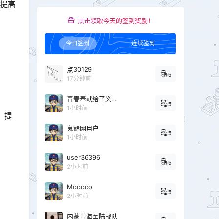
，提高
点击领取今天的签到奖励！
今日签到
连续签到
点30129
5
17分钟前
青春奉献给了义务教育
5
1小时前
，提
鬼魅网用户
5
1小时前
user36396
5
2小时前
Mooooo
5
2小时前
内蒙古海军陆战队