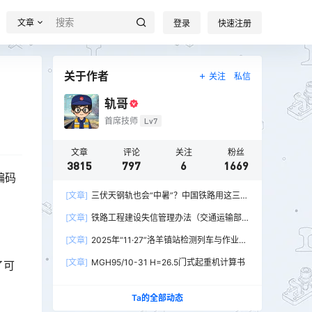
文章
登录
快速注册
关于作者
关注
私信
轨哥
首席技师
Lv7
文章
评论
关注
粉丝
3815
797
6
1669
编码
[文章]
三伏天钢轨也会“中暑”？中国铁路用这三招
破解热胀冷缩难题
[文章]
铁路工程建设失信管理办法（交通运输部
令2026年第15号）
[文章]
2025年“11·27”洛羊镇站检测列车与作业人
员相撞重大交通事故
[文章]
MGH95/10-31 H=26.5门式起重机计算书
了可
Ta的全部动态