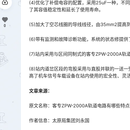
(4)优化了补偿电容的配置，采用25uF一种，
了其容值稳定性和延长了使用寿命。
(5)加大了空芯线圈的导线线径，由35mm2提高
0
(6)带有监测和故障诊断功能，系统的状态修提供
(7)站内采用与区间同制式的客专ZPW-2000
(8)站内道岔区段的弯股采用与直股并联的一送一
高了机车信号车载设备在站内使用的宏全性、灵活性，方便了设计。󠅅󠅃󠄵󠅂󠄪󠇖󠆨󠆨󠇕󠆞󠆒󠅬󠇘󠆭󠆘󠇙󠆝󠅵󠇗󠆭
文章来源：
原文名称：客专ZPW-2000A轨道电路有哪些特
作者信息：太原局集团刘永国