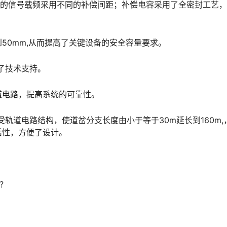
不同的信号载频采用不同的补偿间距；补偿电容采用了全密封工艺
到50mm,从而提高了关键设备的安全容量要求。
了技术支持。
A轨道电路，提高系统的可靠性。
受轨道电路结构，使道岔分支长度由小于等于30m延长到160m,
󠄐󠇗󠅹󠅸󠇖󠆍󠅳󠇖󠅹󠅰󠇖󠆌󠅹
点？