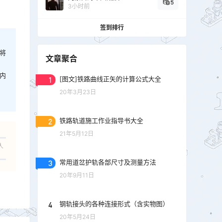
5
3小时前
签到排行
将
文章聚合
内
1
[图文]铁路曲线正矢的计算公式大全
20年3月23日
2
铁路轨道施工作业指导书大全
21年5月12日
人
3
常用道岔护轨各部尺寸及测量方法
20年9月11日
4
钢轨接头的各种连接形式（含实物图）
20年5月24日