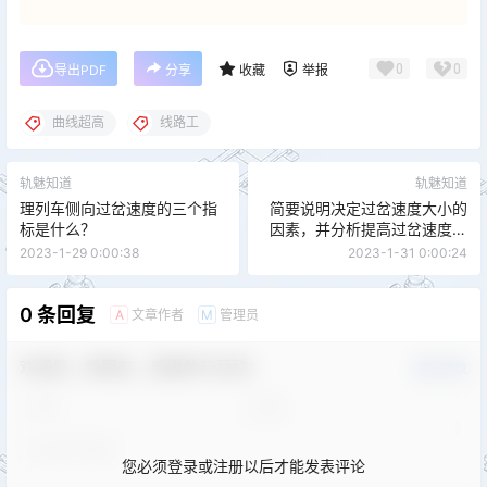
0
0
导出PDF
分享
收藏
举报
曲线超高
线路工
轨魅知道
轨魅知道
理列车侧向过岔速度的三个指
简要说明决定过岔速度大小的
标是什么？
因素，并分析提高过岔速度的
措施。
2023-1-29 0:00:38
2023-1-31 0:00:24
0 条回复
文章作者
管理员
A
M
欢迎您，新朋友，感谢参与互动！
确认修改
您必须登录或注册以后才能发表评论