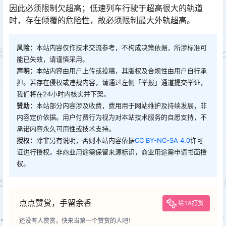
因此必须限制欠超高；低速列车行驶于超高很大的轨道
时，存在倾覆的危险性，故必须限制最大外轨超高。󠅅󠅃󠄵󠅂󠄪󠇖󠆨󠆨󠇕󠆞󠆒󠅬󠇘󠆭󠆘󠇙󠆝󠅵󠇗󠆭󠆁󠄐󠇗󠅹󠅸󠇖󠆍󠅳󠇖󠅹󠅰󠇖󠆌󠅹
风险：
本站内容仅作技术交流参考，不构成决策依据，所涉标准可
能已失效，请谨慎采用。
声明：
本站内容由用户上传或投稿，其版权及合规性由用户自行承
担。若存在侵权或违规内容，请通过左侧「举报」通道提交举证，
我们将在24小时内核实并下架。
赞助：
本站部分内容涉及收费，费用用于网站维护及持续发展，非
内容定价依据。用户付费行为视为对本站技术服务的自愿支持，不
承诺内容永久可用性或技术支持。
授权：
除非另有说明，否则本站内容依据
CC BY-NC-SA 4.0
许可
证进行授权。非商业用途需保留来源标识，商业用途需申请书面授
权。
点点赞赏，手留余香
给TA打赏
还没有人赞赏，快来当第一个赞赏的人吧！