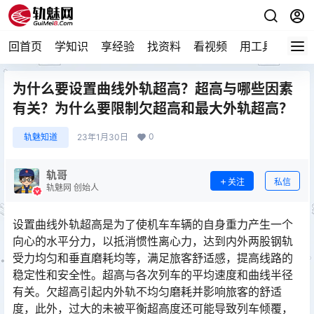
回首页
学知识
享经验
找资料
看视频
用工具
论技
为什么要设置曲线外轨超高？超高与哪些因素
有关？为什么要限制欠超高和最大外轨超高？
0
轨魅知道
23年1月30日
轨哥
关注
私信
轨魅网 创始人
设置曲线外轨超高是为了使机车车辆的自身重力产生一个
向心的水平分力，以抵消惯性离心力，达到内外两股钢轨
受力均匀和垂直磨耗均等，满足旅客舒适感，提高线路的
稳定性和安全性。超高与各次列车的平均速度和曲线半径
有关。欠超高引起内外轨不均匀磨耗并影响旅客的舒适
度，此外，过大的未被平衡超高度还可能导致列车倾覆，