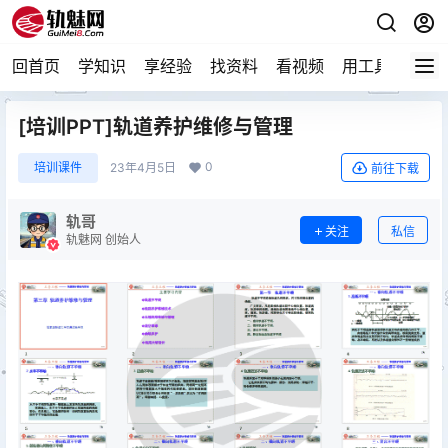
回首页
学知识
享经验
找资料
看视频
用工具
论技
[培训PPT]轨道养护维修与管理
0
培训课件
23年4月5日
前往下载
轨哥
关注
私信
轨魅网 创始人