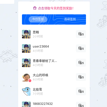
点击领取今天的签到奖励！
今日签到
连续签到
思翰
5
2小时前
user23664
5
4小时前
青春奉献给了义务教育
5
4小时前
大山的呼唤
5
4小时前
北极雪
5
7小时前
18683227432
5