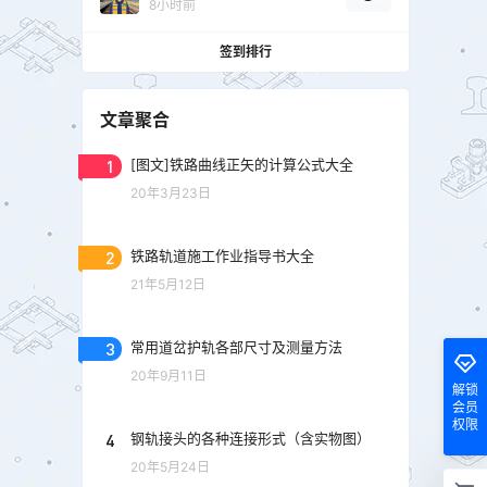
8小时前
签到排行
文章聚合
1
[图文]铁路曲线正矢的计算公式大全
20年3月23日
2
铁路轨道施工作业指导书大全
21年5月12日
3
常用道岔护轨各部尺寸及测量方法
20年9月11日
解锁
会员
权限
4
钢轨接头的各种连接形式（含实物图）
20年5月24日