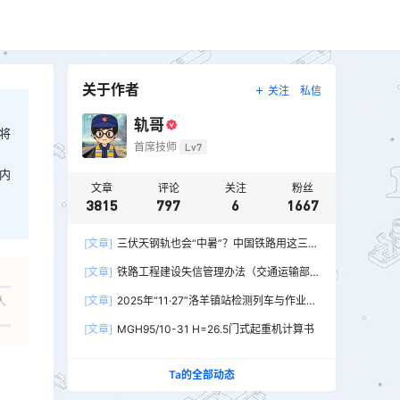
关于作者
关注
私信
轨哥
将
首席技师
Lv7
内
文章
评论
关注
粉丝
3815
797
6
1667
[文章]
三伏天钢轨也会“中暑”？中国铁路用这三招
破解热胀冷缩难题
[文章]
铁路工程建设失信管理办法（交通运输部
令2026年第15号）
[文章]
2025年“11·27”洛羊镇站检测列车与作业人
人
员相撞重大交通事故
[文章]
MGH95/10-31 H=26.5门式起重机计算书
Ta的全部动态