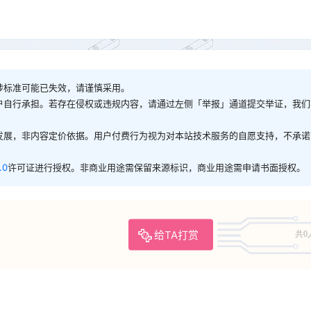
涉标准可能已失效，请谨慎采用。
户自行承担。若存在侵权或违规内容，请通过左侧「举报」通道提交举证，我们
发展，非内容定价依据。用户付费行为视为对本站技术服务的自愿支持，不承诺
.0
许可证进行授权。非商业用途需保留来源标识，商业用途需申请书面授权。
给TA打赏
共0