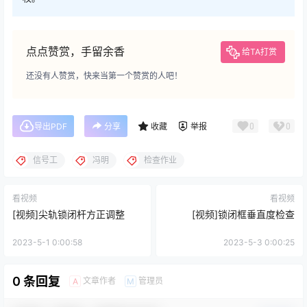
点点赞赏，手留余香
给TA打赏
还没有人赞赏，快来当第一个赞赏的人吧！
0
0
导出PDF
分享
收藏
举报
信号工
冯明
检查作业
看视频
看视频
[视频]尖轨锁闭杆方正调整
[视频]锁闭框垂直度检查
2023-5-1 0:00:58
2023-5-3 0:00:25
0 条回复
文章作者
管理员
A
M