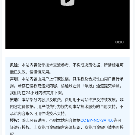
风险：
本站内容仅作技术交流参考，不构成决策依据，所涉标准可
能已失效，请谨慎采用。
声明：
本站内容由用户上传或投稿，其版权及合规性由用户自行承
担。若存在侵权或违规内容，请通过左侧「举报」通道提交举证，
我们将在24小时内核实并下架。
赞助：
本站部分内容涉及收费，费用用于网站维护及持续发展，非
内容定价依据。用户付费行为视为对本站技术服务的自愿支持，不
承诺内容永久可用性或技术支持。
授权：
除非另有说明，否则本站内容依据
CC BY-NC-SA 4.0
许可
证进行授权。非商业用途需保留来源标识，商业用途需申请书面授
权。