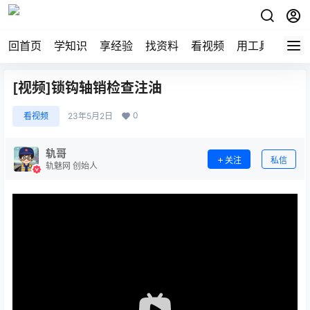
回首页
学知识
享经验
找资料
看视频
用工具
论技
[视频]锁钩轴销检查注油
0
看视频
23年5月2日
轨哥
关注
私信
轨魅网 创始人