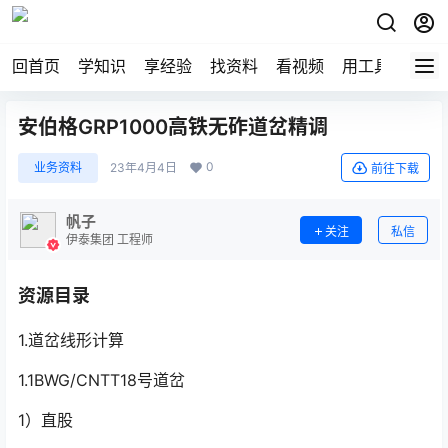
回首页
学知识
享经验
找资料
看视频
用工具
论技
安伯格GRP1000高铁无砟道岔精调
0
业务资料
23年4月4日
前往下载
帆子
关注
私信
伊泰集团 工程师
资源目录
1.道岔线形计算
1.1BWG/CNTT18号道岔
1）直股