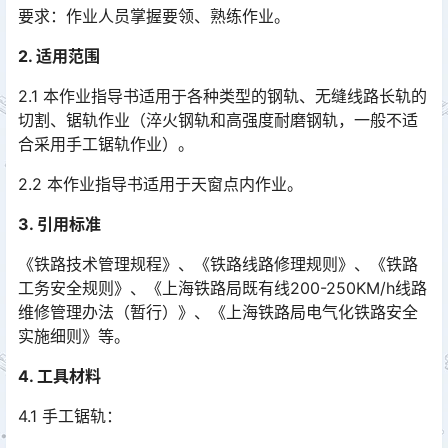
要求：作业人员掌握要领、熟练作业。
2. 适用范围
2.1 本作业指导书适用于各种类型的钢轨、无缝线路长轨的
切割、锯轨作业（淬火钢轨和高强度耐磨钢轨，一般不适
合采用手工锯轨作业）。
2.2 本作业指导书适用于天窗点内作业。
3. 引用标准
《铁路技术管理规程》、《铁路线路修理规则》、《铁路
工务安全规则》、《上海铁路局既有线200-250KM/h线路
维修管理办法（暂行）》、《上海铁路局电气化铁路安全
实施细则》等。󠅅󠅃󠄵󠅂󠄪󠇖󠆨󠆨󠇕󠆞󠆒󠅬󠇘󠆭󠆘󠇙󠆝󠅵󠇗󠆭󠆁󠄐󠇗󠅹󠅸󠇖󠆍󠅳󠇖󠅹󠅰󠇖󠆌󠅹
4. 工具材料
4.1 手工锯轨：