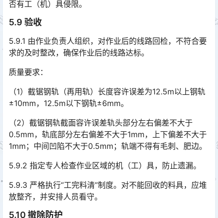
否有工（机）具侵限。
5.9 验收
5.9.1 由作业负责人组织，对作业后的线路回检，不符合要
求的及时整改，确保作业后的线路达标。
质量要求：
（1）截锯钢轨（再用轨）长度容许误差为12.5m以上钢轨
±10mm，12.5m以下钢轨±6mm。
（2）截锯钢轨截面容许误差轨头部分左右偏差不大于
0.5mm，轨底部分左右偏差不大于1mm，上下偏差不大于
1mm；中间凹陷不大于0.5mm；轨端不得有毛刺、肥边。󠅅󠅃󠄵󠅂󠄪󠇖󠆨󠆨󠇕󠆞󠆒󠅬󠇘󠆭󠆘󠇙󠆝󠅵󠇗󠆭󠆁󠄐󠇗󠅹󠅸󠇖󠆍󠅳󠇖󠅹󠅰󠇖󠆌󠅹
5.9.2 指定专人检查作业区域的机（工）具，防止遗漏。
5.9.3 严格执行“工完料清”制度。对不能回收的料具，应堆
放整齐，并安排人员看守。
5.10 撤除防护