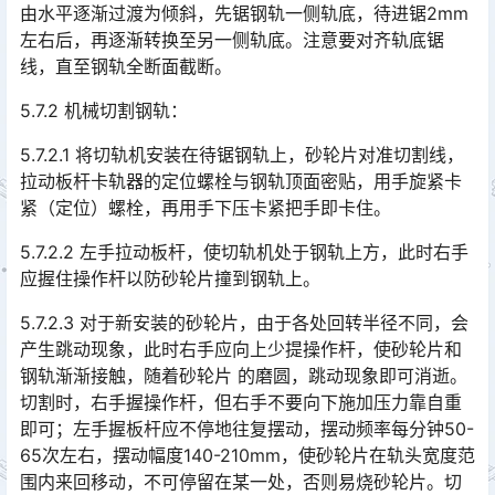
由水平逐渐过渡为倾斜，先锯钢轨一侧轨底，待进锯2mm
左右后，再逐渐转换至另一侧轨底。注意要对齐轨底锯
线，直至钢轨全断面截断。󠅅󠅃󠄵󠅂󠄪󠇖󠆨󠆨󠇕󠆞󠆒󠅬󠇘󠆭󠆘󠇙󠆝󠅵󠇗󠆭󠆁󠄐󠇗󠅹󠅸󠇖󠆍󠅳󠇖󠅹󠅰󠇖󠆌󠅹
5.7.2 机械切割钢轨：
5.7.2.1 将切轨机安装在待锯钢轨上，砂轮片对准切割线，
拉动板杆卡轨器的定位螺栓与钢轨顶面密贴，用手旋紧卡
紧（定位）螺栓，再用手下压卡紧把手即卡住。
5.7.2.2 左手拉动板杆，使切轨机处于钢轨上方，此时右手
应握住操作杆以防砂轮片撞到钢轨上。
5.7.2.3 对于新安装的砂轮片，由于各处回转半径不同，会
产生跳动现象，此时右手应向上少提操作杆，使砂轮片和
钢轨渐渐接触，随着砂轮片 的磨圆，跳动现象即可消逝。
切割时，右手握操作杆，但右手不要向下施加压力靠自重
即可；左手握板杆应不停地往复摆动，摆动频率每分钟50-
65次左右，摆动幅度140-210mm，使砂轮片在轨头宽度范
围内来回移动，不可停留在某一处，否则易烧砂轮片。切