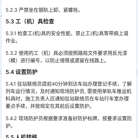
5.2.3 严禁坐在钢轨上卸、紧螺栓。
5.3 工（机）具检查
5.3.1 检查工(机)具的安全性能，禁止工(机)具等带病上道
作业。
5.3.2 使用的工（机）具必须按照路局文件要求用反光漆
（模）进行编号，以防止侵限或遗留在线路上。
5.4 设置防护
5.4.1 驻站联络员提前40分钟到达车站办理登记手续，了解
列车运行情况，及时通知现场防护员, 需使用单轨车推运机
料具时，施工负责人应通知驻站联络员在车站行车室办理
要点手续，并按规定在其前后设置防护。󠅅󠅃󠄵󠅂󠄪󠇖󠆨󠆨󠇕󠆞󠆒󠅬󠇘󠆭󠆘󠇙󠆝󠅵󠇗󠆭󠆁󠄐󠇗󠅹󠅸󠇖󠆍󠅳󠇖󠅹󠅰󠇖󠆌󠅹
5.4.2 现场防护员根据要求准备好防护标牌，按要求设置防
护。
5.5 人机转移