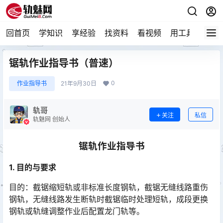
回首页
学知识
享经验
找资料
看视频
用工具
论技
锯轨作业指导书（普速）
0
作业指导书
21年9月30日
轨哥
关注
私信
轨魅网 创始人
锯轨作业指导书
1. 目的与要求
目的：截锯缩短轨或非标准长度钢轨，截锯无缝线路重伤
钢轨，无缝线路发生断轨时截锯临时处理短轨，成段更换
钢轨或轨缝调整作业后配置龙门轨等。