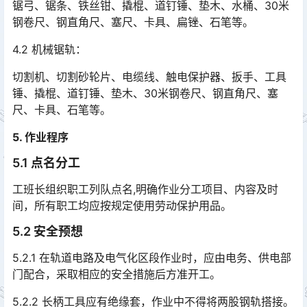
锯弓、锯条、铁丝钳、撬棍、道钉锤、垫木、水桶、30米
钢卷尺、钢直角尺、塞尺、卡具、扁锉、石笔等。
4.2 机械锯轨：
切割机、切割砂轮片、电缆线、触电保护器、扳手、工具
锤、撬棍、道钉锤、垫木、30米钢卷尺、钢直角尺、塞
尺、卡具、石笔等。
5. 作业程序
5.1 点名分工
工班长组织职工列队点名,明确作业分工项目、内容及时
间，所有职工均应按规定使用劳动保护用品。
5.2 安全预想
5.2.1 在轨道电路及电气化区段作业时，应由电务、供电部
门配合，采取相应的安全措施后方准开工。
5.2.2 长柄工具应有绝缘套，作业中不得将两股钢轨搭接。