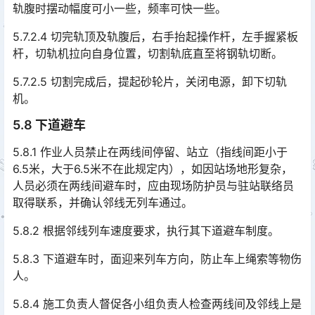
轨腹时摆动幅度可小一些，频率可快一些。󠅅󠅃󠄵󠅂󠄪󠇖󠆨󠆨󠇕󠆞󠆒󠅬󠇘󠆭󠆘󠇙󠆝󠅵󠇗󠆭󠆁󠄐󠇗󠅹󠅸󠇖󠆍󠅳󠇖󠅹󠅰󠇖󠆌󠅹
5.7.2.4 切完轨顶及轨腹后，右手抬起操作杆，左手握紧板
杆，切轨机拉向自身位置，切割轨底直至将钢轨切断。
5.7.2.5 切割完成后，提起砂轮片，关闭电源，卸下切轨
机。
5.8 下道避车
5.8.1 作业人员禁止在两线间停留、站立（指线间距小于
6.5米，大于6.5米不在此规定内），如因站场地形复杂，
人员必须在两线间避车时，应由现场防护员与驻站联络员
取得联系，并确认邻线无列车通过。󠅅󠅃󠄵󠅂󠄪󠇖󠆨󠆨󠇕󠆞󠆒󠅬󠇘󠆭󠆘󠇙󠆝󠅵󠇗󠆭󠆁󠄐󠇗󠅹󠅸󠇖󠆍󠅳󠇖󠅹󠅰󠇖󠆌󠅹
5.8.2 根据邻线列车速度要求，执行其下道避车制度。
5.8.3 下道避车时，面迎来列车方向，防止车上绳索等物伤
人。
5.8.4 施工负责人督促各小组负责人检查两线间及邻线上是