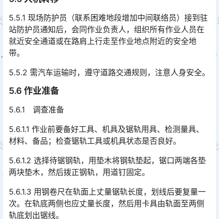
5.5.1 现场防护员（联系困难地段增加中间联络员）接到驻
站防护员通知后，会同作业负责人，组织所有作业人员在
就近安全通道或在路肩上行走至作业地点附近的安全地
带。󠅅󠅃󠄵󠅂󠄪󠇖󠆨󠆨󠇕󠆞󠆒󠅬󠇘󠆭󠆘󠇙󠆝󠅵󠇗󠆭󠆁󠄐󠇗󠅹󠅸󠇖󠆍󠅳󠇖󠅹󠅰󠇖󠆌󠅹
5.5.2 需汽车运输时，遵守道路交通规则，注意人身安全。
5.6 作业准备
5.6.1 调查准备
5.6.1.1 作业前要备好工具、机具及锯轨用具、检测量具、
材料、备品；检查锯轨工具或机具状态是否良好。
5.6.1.2 选择待锯钢轨，用垫木将钢轨垫起，锯口两端各垫
两块垫木，然后拨正钢轨，用道钉固定。
5.6.1.3 用钢卷尺在轨面上丈量锯轨长度，划线后要复量一
次。在轨底两侧也应丈量长度，然后用卡具由轨面至两侧
轨底划出锯线。