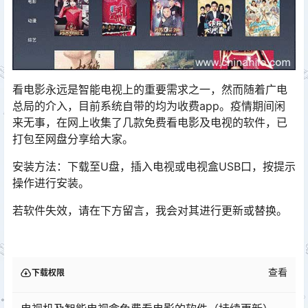
看电影永远是智能电视上的重要需求之一，然而随着广电
总局的介入，目前系统自带的均为收费app。疫情期间闲
来无事，在网上收集了几款免费看电影及电视的软件，已
打包至网盘分享给大家。󠅅󠅃󠄵󠅂󠄪󠇖󠆨󠆨󠇕󠆞󠆒󠅬󠇘󠆭󠆘󠇙󠆝󠅵󠇗󠆭󠆁󠄐󠇗󠅹󠅸󠇖󠆍󠅳󠇖󠅹󠅰󠇖󠆌󠅹
安装方法：下载至U盘，插入电视或电视盒USB口，按提示
操作进行安装。
若软件失效，请在下方留言，我会对其进行更新或替换。
查看
下载权限