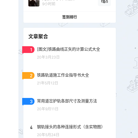
5
9小时前
签到排行
文章聚合
1
[图文]铁路曲线正矢的计算公式大全
20年3月23日
2
铁路轨道施工作业指导书大全
21年5月12日
3
常用道岔护轨各部尺寸及测量方法
20年9月11日
4
钢轨接头的各种连接形式（含实物图）
20年5月24日