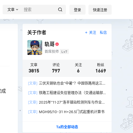
文章
登录
快速注册
关于作者
关注
私信
轨哥
首席技师
Lv7
文章
评论
关注
粉丝
3815
797
6
1669
[文章]
三伏天钢轨也会“中暑”？中国铁路用这三招
破解热胀冷缩难题
完成
[文章]
铁路工程建设失信管理办法（交通运输部
令2026年第15号）
[文章]
2025年“11·27”洛羊镇站检测列车与作业人
员相撞重大交通事故
[文章]
MGH95/10-31 H=26.5门式起重机计算书
Ta的全部动态