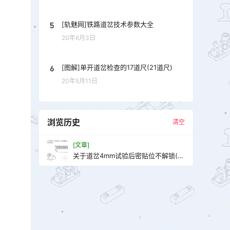
5
[轨魅网]铁路道岔技术参数大全
20年6月3日
6
[图解]单开道岔检查的17道尺(21道尺)
20年5月11日
浏览历史
清空
[文章]
关于道岔4mm试验后密贴位不解锁(反
锁)的探讨