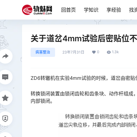
回首页
学知识
享经验
找
关于道岔4mm试验后密贴位不
0
1.3k
病害整治
23年7月31日
ZD6转辙机在实验4mm试验的时候，道岔由密
转换锁闭装置由锁闭齿轮和齿条块、动作杆组成
内部锁闭。