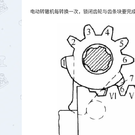
电动转辙机每转换一次，锁闭齿轮与齿条块要完