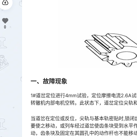
0
一、故障现象
1#道岔定位进行4mm试验，定位摩擦电流2.6
转辙机内部电机空转。此状态下，道岔定位尖轨和基本轨间的4mm试验片被夹住取不出。󠅅󠅃󠄵󠅂󠄪󠇖󠆨󠆨󠇕
当道岔在定位或反位，尖轨与基本轨密贴时,锁闭
要使之移动，或列车经过道岔使齿条块受到水平
动，齿条块及固定在其圆孔中的动作杆也不能移动，这样就实现了对道岔的锁闭。󠅅󠅃󠄵󠅂󠄪󠇖󠆨󠆨󠇕󠆞󠆒󠅬󠇘