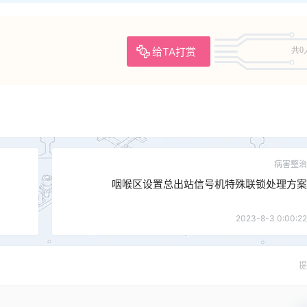
给TA打赏
共0
病害整治
咽喉区设置总出站信号机特殊联锁处理方案
2023-8-3 0:00:22
提