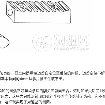
A试验良好。但室内操纵1#道岔自定位至反位的时候，道岔定位不
󠆒󠅬󠇘󠆭󠆘󠇙󠆝󠅵󠇗󠆭󠆁󠄐󠇗󠅹󠅸󠇖󠆍󠅳󠇖󠅹󠅰󠇖󠆌󠅹
齿轮的圆弧正好与齿条块的削尖齿弧面重合，这时如果尖轨受到
作用力，这些力只能沿锁闭圆弧的半径方向传给锁闭齿轮，它不
󠆭󠆘󠇙󠆝󠅵󠇗󠆭󠆁󠄐󠇗󠅹󠅸󠇖󠆍󠅳󠇖󠅹󠅰󠇖󠆌󠅹