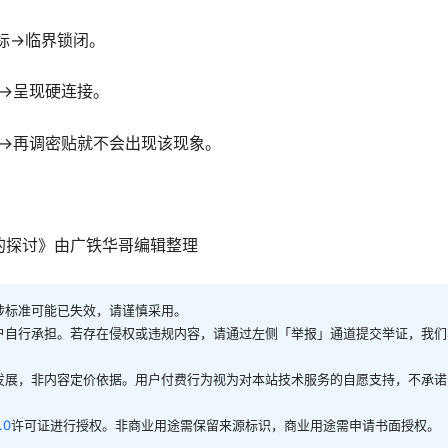
标→临界锁闭。
→呈现硬连接。
→再调密贴就不会出现该现象。
)的探讨》由广铁华哥编辑整理
涉标准可能已失效，请谨慎采用。
户自行承担。若存在侵权或违规内容，请通过左侧「举报」通道提交举证，我们
发展，非内容定价依据。用户付费行为视为对本站技术服务的自愿支持，不承诺
.0
许可证进行授权。非商业用途需保留来源标识，商业用途需申请书面授权。