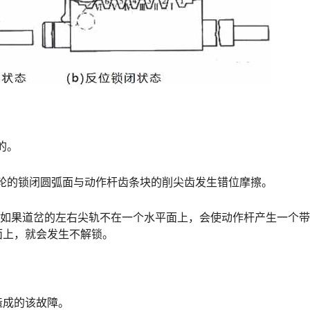
的。
轮的锁闭圆弧面与动作杆齿条块的削尖齿发生错位摩擦。
时如果道岔的左右尖轨不在一个水平面上，会使动作杆产生一个
󠇗󠆭󠆁󠄐󠇗󠅹󠅸󠇖󠆍󠅳󠇖󠅹󠅰󠇖󠆌󠅹
造成的该故障。