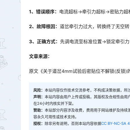
1
、错误顺序：
电流超标→牵引力超标→密贴力超
2
、故障根因：
道岔牵引力过大，转换终了无空转
3
、正确方式：
先调电流至标准位置→锁定牵引力
文章来源：
原文《关于道岔4mm试验后密贴位不解锁(反锁
风险：
本站内容仅作技术交流参考，不构成决策依据，所
声明：
本站内容由用户上传或投稿，其版权及合规性由用
在24小时内核实并下架。
赞助：
本站部分内容涉及收费，费用用于网站维护及持续
容永久可用性或技术支持。
授权：
除非另有说明，否则本站内容依据
CC BY-NC-SA 4