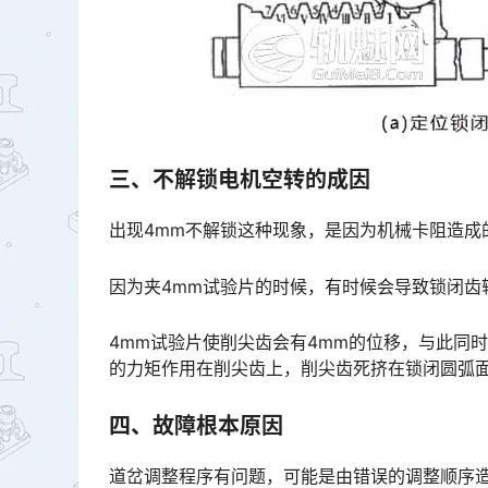
三、不解锁电机空转的成因
出现4mm不解锁这种现象，是因为机械卡阻造成
因为夹4mm试验片的时候，有时候会导致锁闭齿
4mm试验片使削尖齿会有4mm的位移，与此同
的力矩作用在削尖齿上，削尖齿死挤在锁闭圆弧面上，就会发生不解锁。󠅅󠅃󠄵󠅂󠄪󠇖󠆨󠆨󠇕󠆞󠆒󠅬󠇘󠆭󠆘󠇙󠆝
四、故障根本原因
道岔调整程序有问题，可能是由错误的调整顺序