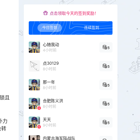
点击领取今天的签到奖励！
今日签到
连续签到
心随我动
5
4小时前
点30129
5
8小时前
那一年
5
8小时前
解锁且
合肥陈义洪
5
8小时前
天天
外力
5
9小时前
会转
内蒙古海军陆战队