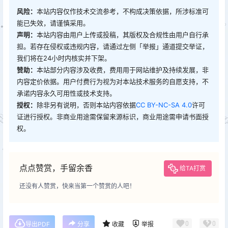
风险：
本站内容仅作技术交流参考，不构成决策依据，所涉标准可
能已失效，请谨慎采用。
声明：
本站内容由用户上传或投稿，其版权及合规性由用户自行承
担。若存在侵权或违规内容，请通过左侧「举报」通道提交举证，
我们将在24小时内核实并下架。
赞助：
本站部分内容涉及收费，费用用于网站维护及持续发展，非
内容定价依据。用户付费行为视为对本站技术服务的自愿支持，不
承诺内容永久可用性或技术支持。
授权：
除非另有说明，否则本站内容依据
CC BY-NC-SA 4.0
许可
证进行授权。非商业用途需保留来源标识，商业用途需申请书面授
权。
点点赞赏，手留余香
给TA打赏
还没有人赞赏，快来当第一个赞赏的人吧！
0
0
导出PDF
分享
收藏
举报