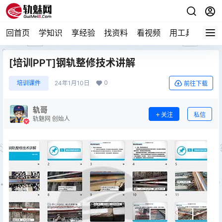
回首页
学知识
享经验
找资料
看视频
用工具
论技
[培训PPT]钢轨整修技术讲解
0
培训课件
24年1月10日
前往下载
轨哥
关注
私信
轨魅网 创始人