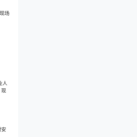
据现场
业人
、现
对安