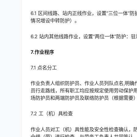
6.1 区间线路、站内正线作业，设置“三位一体”
情况增设中转防护）。
6.2 站内其他线路作业，设置“两位一体”防护：驻
7.作业程序
7.1 点名分工
作业负责人组织防护员、作业人员列队点名,明确
员行走路线，所有职工均应按规定使用劳动保护
场防护员和两端防护员及联络防护员（根据需要）。点名完成后集体呼口号。󠅅󠅃󠄵󠅂󠄪󠇖󠆨󠆨󠇕󠆞󠆒󠅬󠇘󠆭󠆘
7.2 工（机）具检查
作业人员对工（机）具性能及安全性检查确认，
全绳（带）进行检查，与劳务工负责人共同签认