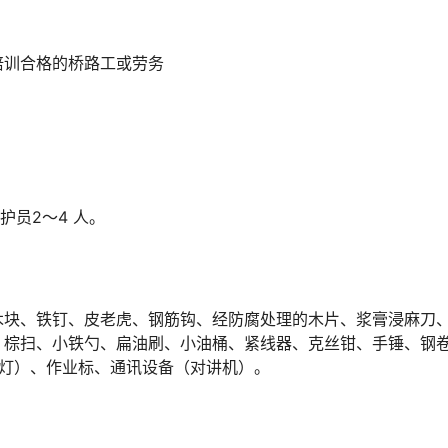
培训合格的桥路工或劳务
护员2～4 人。
木块、铁钉、皮老虎、钢筋钩、经防腐处理的木片、浆膏浸麻刀
、棕扫、小铁勺、扁油刷、小油桶、紧线器、克丝钳、手锤、钢
󠆒󠅬󠇘󠆭󠆘󠇙󠆝󠅵󠇗󠆭󠆁󠄐󠇗󠅹󠅸󠇖󠆍󠅳󠇖󠅹󠅰󠇖󠆌󠅹