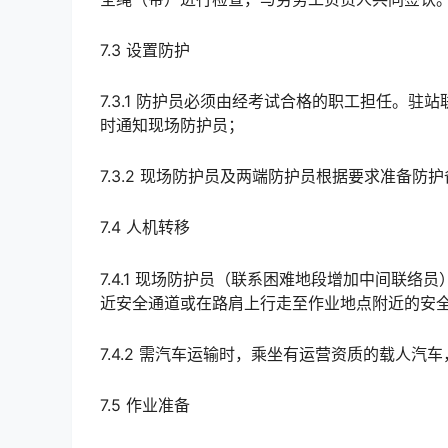
7.3 设置防护
7.3.1 防护员必须由经考试合格的职工担任。
时通知现场防护员；
7.3.2 现场防护员及两端防护员根据要求准备防
7.4 人机转移
7.4.1 现场防护员（联系困难地段增加中间联
近安全通道或在路肩上行走至作业地点附近的安全地带。󠅅󠅃󠄵󠅂󠄪󠇖󠆨󠆨󠇕󠆞󠆒󠅬󠇘󠆭󠆘󠇙󠆝󠅵󠇗󠆭󠆁󠄐󠇗󠅹󠅸󠇖󠆍
7.4.2 需汽车运输时，乘坐有运营资质的载人
7.5 作业准备