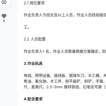
2.1 岗位要求
作业负责人为班长及以上人员，作业人员经段级
0
工。
2.2 人员配置
作业负责人1 名，作业人员数量根据方案确定，防
3.作业机具
电线、照明设备、接线板、腻缝灰刀、木工桶、
焦油、氟化钠、木工斧、削平扁铲、斜铲、手锯
尺、直角尺、2.5-3mm 镀锌铁线、石笔信号旗（灯）、作业标、通讯设备（对讲机）。󠅅󠅃󠄵󠅂󠄪󠇖󠆨󠆨󠇕
4.配合要求