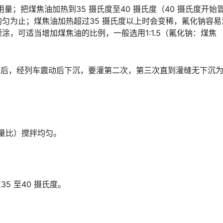
用量；把煤焦油加热到35 摄氏度至40 摄氏度（40 摄氏度开始
匀为止；煤焦油加热超过35 摄氏度以上时会变稀，氟化钠容易
，可适当增加煤焦油的比例，一般选用1:1.5（氟化钠：煤焦
满后，经列车震动后下沉，要灌第二次，第三次直到灌缝无下沉
（质量比）搅拌均匀。
5 至40 摄氏度。