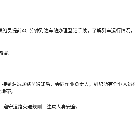
驻站联络员提前40 分钟到达车站办理登记手续，了解列车运行情况
护备品。
络员）接到驻站联络员通知后，会同作业负责人，组织所有作业人员
󠇖󠅹󠅰󠇖󠆌󠅹
汽车，遵守道路交通规则，注意人身安全。