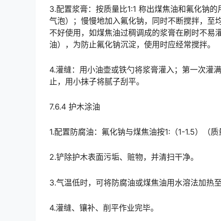
3.配置浆膏：按质量比1:1 称出煤焦油和氟化钠的
气泡）；慢慢地加入氟化钠，同时不断搅拌，至均
不好使用，如煤焦油过稠调成的浆膏在刷时不易灌涂
油），为防止氟化钠沉淀，使用时应经常搅拌。󠅅󠅃󠄵󠅂󠄪󠇖󠆨󠆨󠇕󠆞󠆒󠅬󠇘󠆭󠆘󠇙󠆝󠅵󠇗󠆭󠆁󠄐󠇗󠅹󠅸󠇖󠆍󠅳󠇖󠅹󠅰󠇖󠆌󠅹
4.灌缝：用小油壶或铁勺将浆膏灌入；第一次灌
止，用小抹子将腻子刮平。
7.6.4 护木涂油
1.配置防腐油：氟化钠与煤焦油按1:（1-1.5）
2.铲除护木表面污垢、赃物，并清扫干净。
3.气温低时，可将防腐油或煤焦油用水溶法加热至3
4.灌缝、镶补、削平作业完毕。