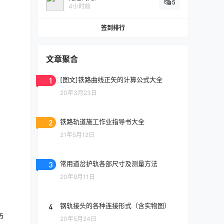
5
4小时前
签到排行
文章聚合
1
[图文]铁路曲线正矢的计算公式大全
20年3月23日
2
铁路轨道施工作业指导书大全
21年5月12日
3
常用道岔护轨各部尺寸及测量方法
20年9月11日
4
钢轨接头的各种连接形式（含实物图）
伤
20年5月24日