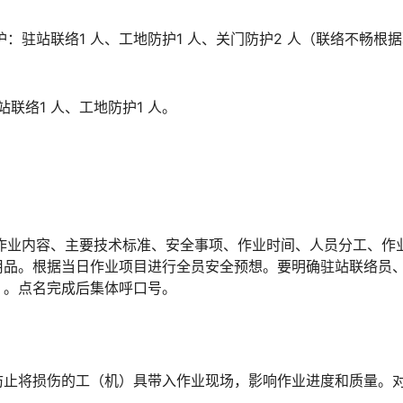
防护：驻站联络1 人、工地防护1 人、关门防护2 人（联络不畅根
站联络1 人、工地防护1 人。
作业内容、主要技术标准、安全事项、作业时间、人员分工、作
用品。根据当日作业项目进行全员安全预想。要明确驻站联络员
󠆝󠅵󠇗󠆭󠆁󠄐󠇗󠅹󠅸󠇖󠆍󠅳󠇖󠅹󠅰󠇖󠆌󠅹
防止将损伤的工（机）具带入作业现场，影响作业进度和质量。
。