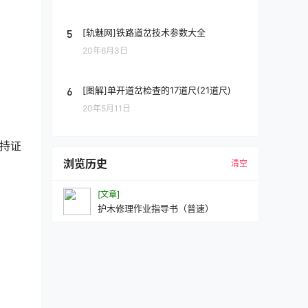
5
[轨魅网]铁路道岔技术参数大全
20年6月3日
6
[图解]单开道岔检查的17道尺(21道尺)
20年5月11日
行持证
浏览历史
清空
[文章]
护木修理作业指导书（普速）