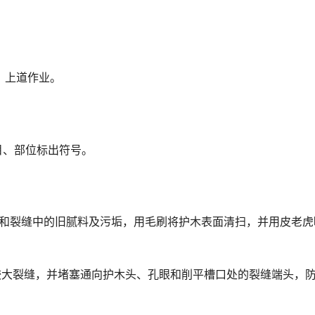
员，上道作业。
目、部位标出符号。
上和裂缝中的旧腻料及污垢，用毛刷将护木表面清扫，并用皮老虎
较大裂缝，并堵塞通向护木头、孔眼和削平槽口处的裂缝端头，