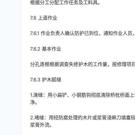
根据分工分配工作任务及工料具。
7.6 上道作业
7.6.1 作业负责人确认防护已到位，通知作业人
7.6.2 基本作业
分孔逐根根据调查失修护木的工作量，按修理项
7.6.3 护木腻缝
1.清缝：用小扁铲、小钢筋钩彻底清除桥枕桥面
净。
2.堵缝：用经防腐处理的木片或浆膏浸麻刀填塞
浆膏外流。