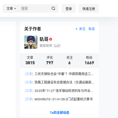
文章
登录
快速注册
关于作者
关注
私信
轨哥
首席技师
Lv7
文章
评论
关注
粉丝
3815
797
6
1669
[文章]
三伏天钢轨也会“中暑”？中国铁路用这三招
破解热胀冷缩难题
[文章]
铁路工程建设失信管理办法（交通运输部
令2026年第15号）
[文章]
2025年“11·27”洛羊镇站检测列车与作业人
员相撞重大交通事故
[文章]
MGH95/10-31 H=26.5门式起重机计算书
Ta的全部动态