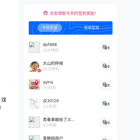
点击领取今天的签到奖励！
今日签到
连续签到
dpf888
5
22分钟前
大山的呼唤
5
30分钟前
qylrsj
5
1小时前
、煤
点30129
5
卷
3小时前
青春奉献给了义务教育
5
4小时前
鬼魅网用户