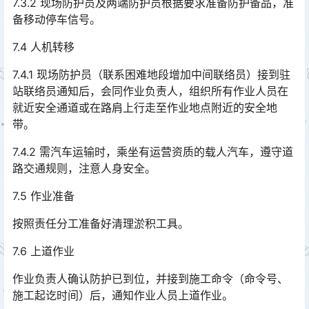
7.3.2 现场防护员及两端防护员根据要求准备防护备品，准
备移动停车信号。
7.4 人机转移
7.4.1 现场防护员（联系困难地段增加中间联络员）接到驻
站联络员通知后，会同作业负责人，组织所有作业人员在
就近安全通道或在路肩上行走至作业地点附近的安全地
带。󠅅󠅃󠄵󠅂󠄪󠇖󠆨󠆨󠇕󠆞󠆒󠅬󠇘󠆭󠆘󠇙󠆝󠅵󠇗󠆭󠆁󠄐󠇗󠅹󠅸󠇖󠆍󠅳󠇖󠅹󠅰󠇖󠆌󠅹
7.4.2 需汽车运输时，乘坐有运营资质的载人汽车，遵守道
路交通规则，注意人身安全。
7.5 作业准备
按照责任分工准备好清理淤积工具。
7.6 上道作业
作业负责人确认防护已到位，并接到施工命令（命令号、
施工起讫时间）后，通知作业人员上道作业。