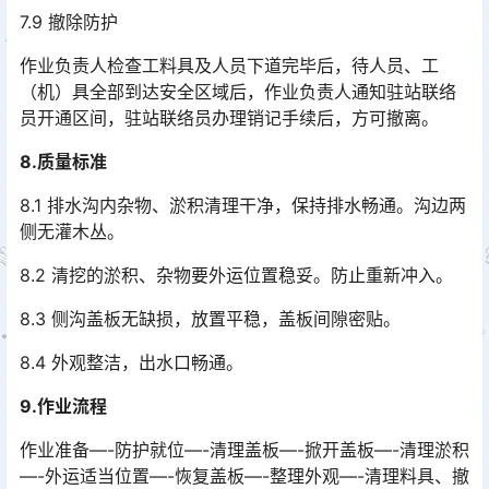
7.9 撤除防护
作业负责人检查工料具及人员下道完毕后，待人员、工
（机）具全部到达安全区域后，作业负责人通知驻站联络
员开通区间，驻站联络员办理销记手续后，方可撤离。
8.质量标准
8.1 排水沟内杂物、淤积清理干净，保持排水畅通。沟边两
侧无灌木丛。
8.2 清挖的淤积、杂物要外运位置稳妥。防止重新冲入。
8.3 侧沟盖板无缺损，放置平稳，盖板间隙密贴。
8.4 外观整洁，出水口畅通。
9.作业流程
作业准备—-防护就位—-清理盖板—-掀开盖板—-清理淤积
—-外运适当位置—-恢复盖板—-整理外观—-清理料具、撤