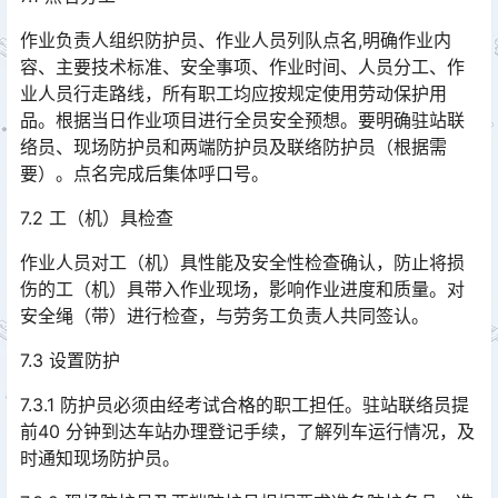
作业负责人组织防护员、作业人员列队点名,明确作业内
容、主要技术标准、安全事项、作业时间、人员分工、作
业人员行走路线，所有职工均应按规定使用劳动保护用
品。根据当日作业项目进行全员安全预想。要明确驻站联
络员、现场防护员和两端防护员及联络防护员（根据需
要）。点名完成后集体呼口号。󠅅󠅃󠄵󠅂󠄪󠇖󠆨󠆨󠇕󠆞󠆒󠅬󠇘󠆭󠆘󠇙󠆝󠅵󠇗󠆭󠆁󠄐󠇗󠅹󠅸󠇖󠆍󠅳󠇖󠅹󠅰󠇖󠆌󠅹
7.2 工（机）具检查
作业人员对工（机）具性能及安全性检查确认，防止将损
伤的工（机）具带入作业现场，影响作业进度和质量。对
安全绳（带）进行检查，与劳务工负责人共同签认。
7.3 设置防护
7.3.1 防护员必须由经考试合格的职工担任。驻站联络员提
前40 分钟到达车站办理登记手续，了解列车运行情况，及
时通知现场防护员。