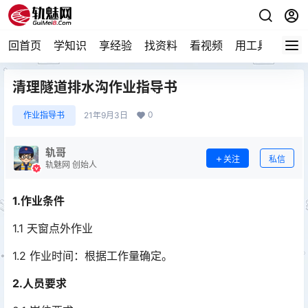
回首页
学知识
享经验
找资料
看视频
用工具
论技
清理隧道排水沟作业指导书
0
作业指导书
21年9月3日
轨哥
关注
私信
轨魅网 创始人
1.作业条件
1.1 天窗点外作业
1.2 作业时间：根据工作量确定。
2.人员要求