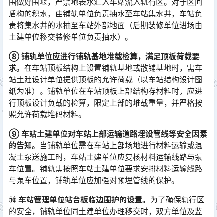
围做好围堰，严禁地表水汇入车站流入轨行区。对于区间
盾构的积水，由铺轨单位负责抽水至车站集水井，车站负
责将集水井的水抽至车站外部地面（后期装修单位进场由
土建单位移交装修单位负责抽水）。󠅅󠅃󠄵󠅂󠄪󠇖󠆨󠆨󠇕󠆞󠆒󠅬󠇘󠆭󠆘󠇙󠆝󠅵󠇗󠆭󠆁󠄐󠇗󠅹󠅸󠇖󠆍󠅳󠇖󠅹󠅰󠇖󠆌󠅹
⑧ 铺轨单位应进行铺轨基地堆载检算，满足顶板荷载要
求。
在车站顶板结构上设置铺轨基地或散铺基地时，需车
站土建设计单位提供顶板的允许荷载（以车站结构设计图
纸为准）。铺轨单位在车站顶板上部结构存材料时，应进
行顶板设计负载的检算，限定上部的堆载重量，并严格按
照允许荷载堆码材料。󠅅󠅃󠄵󠅂󠄪󠇖󠆨󠆨󠇕󠆞󠆒󠅬󠇘󠆭󠆘󠇙󠆝󠅵󠇗󠆭󠆁󠄐󠇗󠅹󠅸󠇖󠆍󠅳󠇖󠅹󠅰󠇖󠆌󠅹
⑨ 车站土建单位对
车站上部运输道路埋设管线等安全因素
的告知。
当铺轨单位需在车站上部场地进行材料运输或混
凝土泵送施工时，车站土建单位应复核材料运输线路与泵
车位置。铺轨需按照车站土建单位要求安排材料运输线路
与泵车位置，铺轨单位应加强对预埋管线的保护。󠅅󠅃󠄵󠅂󠄪󠇖󠆨󠆨󠇕󠆞󠆒󠅬󠇘󠆭󠆘󠇙󠆝󠅵󠇗󠆭󠆁󠄐󠇗󠅹󠅸󠇖󠆍󠅳󠇖󠅹󠅰󠇖󠆌󠅹
⑩ 车站管理单位站台板临边围护的设置。
为了确保轨行区
的安全，铺轨单位同土建单位办理移交时，双方单位及监