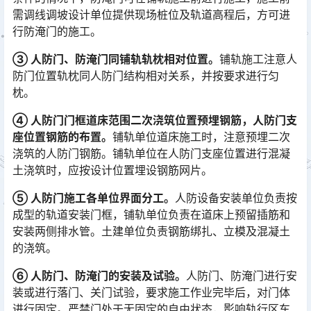
需调线调坡设计单位提供现场桩位及轨道高程后，方可进
行防淹门的施工。
③ 人防门、防淹门同铺轨轨枕相对位置。
铺轨施工注意人
防门位置轨枕同人防门结构相对关系，并按要求进行匀
枕。
④ 人防门门框道床范围二次浇筑位置预埋钢筋，人防门支
座位置钢筋的布置。
铺轨单位道床施工时，注意预埋二次
浇筑的人防门钢筋。铺轨单位在人防门支座位置进行混凝
土浇筑时，应按设计位置埋设钢筋网片。
⑤ 人防门施工各单位界面分工。
人防设备安装单位负责按
成型的轨道安装门框，铺轨单位负责在道床上预留插筋和
安装两侧排水管。土建单位负责钢筋绑扎、立模及混凝土
的浇筑。
⑥ 人防门、防淹门的安装及试验。
人防门、防淹门进行安
装或进行落门、关门试验，要求施工作业完毕后，对门体
进行固定。严禁门处于无固定的自由状态，影响轨行区车