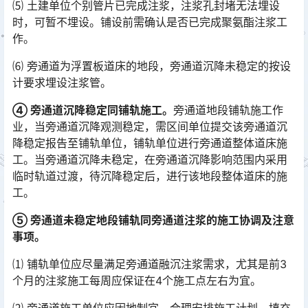
⑸ 土建单位个别管片已完成注浆，注浆孔封堵无法埋设
时，可暂不埋设。铺设前需确认是否已完成聚氨酯注浆工
作。
⑹ 旁通道为浮置板道床的地段，旁通道沉降未稳定的按设
计要求埋设注浆管。
④ 旁通道沉降稳定同铺轨施工。
旁通道地段铺轨施工作
业，当旁通道沉降观测稳定，需区间单位提交该旁通道沉
降稳定报告至铺轨单位，铺轨单位进行旁通道整体道床施
工。当旁通道沉降未稳定，在旁通道沉降影响范围内采用
临时轨道过渡，待沉降稳定后，进行该地段整体道床的施
工。󠅅󠅃󠄵󠅂󠄪󠇖󠆨󠆨󠇕󠆞󠆒󠅬󠇘󠆭󠆘󠇙󠆝󠅵󠇗󠆭󠆁󠄐󠇗󠅹󠅸󠇖󠆍󠅳󠇖󠅹󠅰󠇖󠆌󠅹
⑤ 旁通道未稳定地段铺轨同旁通道注浆的施工协调及注意
事项。
⑴ 铺轨单位应尽量满足旁通道融沉注浆需求，尤其是前3
个月的注浆施工每周应保证在4个施工点左右为宜。