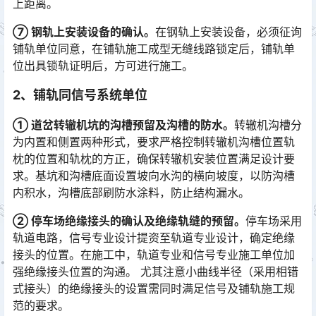
上距离。
⑦ 钢轨上安装设备的确认。
在钢轨上安装设备，必须征询
铺轨单位同意，在铺轨施工成型无缝线路锁定后，铺轨单
位出具锁轨证明后，方可进行施工。
2、铺轨同信号系统单位
① 道岔转辙机坑的沟槽预留及沟槽的防水。
转辙机沟槽分
为内置和侧置两种形式，要求严格控制转辙机沟槽位置轨
枕的位置和轨枕的方正，确保转辙机安装位置满足设计要
求。基坑和沟槽底面设置坡向水沟的横向坡度，以防沟槽
内积水，沟槽底部刷防水涂料，防止结构漏水。󠅅󠅃󠄵󠅂󠄪󠇖󠆨󠆨󠇕󠆞󠆒󠅬󠇘󠆭󠆘󠇙󠆝󠅵󠇗󠆭󠆁󠄐󠇗󠅹󠅸󠇖󠆍󠅳󠇖󠅹󠅰󠇖󠆌󠅹
② 停车场绝缘接头的确认及绝缘轨缝的预留。
停车场采用
轨道电路，信号专业设计提资至轨道专业设计，确定绝缘
接头的位置。在施工中，轨道专业和信号专业施工单位加
强绝缘接头位置的沟通。 尤其注意小曲线半径（采用相错
式接头）的绝缘接头的设置需同时满足信号及铺轨施工规
范的要求。󠅅󠅃󠄵󠅂󠄪󠇖󠆨󠆨󠇕󠆞󠆒󠅬󠇘󠆭󠆘󠇙󠆝󠅵󠇗󠆭󠆁󠄐󠇗󠅹󠅸󠇖󠆍󠅳󠇖󠅹󠅰󠇖󠆌󠅹