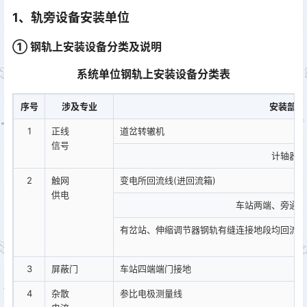
1、轨旁设备安装单位
① 钢轨上安装设备分类及说明
系统单位钢轨上安装设备分类表
序号
涉及专业
安装部件
1
正线
道岔转辙机
信号
计轴器
2
触网
变电所回流线(进回流箱)
供电
车站两端、旁通道
有岔站、伸缩调节器钢轨有缝连接地段均回流线
3
屏蔽门
车站四端端门接地
4
杂散
参比电极测量线