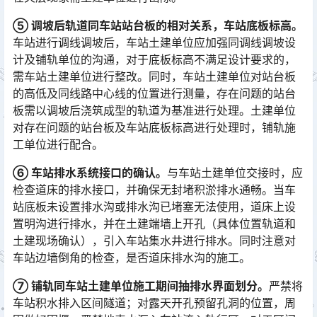
⑤ 调坡后轨道同车站站台板的相对关系，车站底板标高。
车站进行调线调坡后，车站土建单位应加强同调线调坡设
计及铺轨单位的沟通，对于底板标高不满足设计要求的，
需车站土建单位进行整改。同时，车站土建单位对站台板
的高低及同线路中心线的位置进行测量，存在问题的站台
板需以调坡后浇筑成型的轨道为基准进行处理。土建单位
对存在问题的站台板及车站底板标高进行处理时，铺轨施
工单位进行配合。󠅅󠅃󠄵󠅂󠄪󠇖󠆨󠆨󠇕󠆞󠆒󠅬󠇘󠆭󠆘󠇙󠆝󠅵󠇗󠆭󠆁󠄐󠇗󠅹󠅸󠇖󠆍󠅳󠇖󠅹󠅰󠇖󠆌󠅹
⑥ 车站排水系统接口的确认。
与车站土建单位交接时，应
检查道床的排水接口，并确保无封堵积淤排水通畅。当车
站底板未设置排水沟或排水沟已堵塞无法使用，道床上设
置明沟进行排水，并在土建端墙上开孔（具体位置轨道和
土建现场确认），引入车站集水井进行排水。同时注意对
车站边墙倒角的检查，是否道床排水沟的施工。󠅅󠅃󠄵󠅂󠄪󠇖󠆨󠆨󠇕󠆞󠆒󠅬󠇘󠆭󠆘󠇙󠆝󠅵󠇗󠆭󠆁󠄐󠇗󠅹󠅸󠇖󠆍󠅳󠇖󠅹󠅰󠇖󠆌󠅹
⑦ 铺轨同车站土建单位施工期间抽排水界面划分。
严禁将
车站积水排入区间隧道；对露天开孔预留孔洞的位置，周