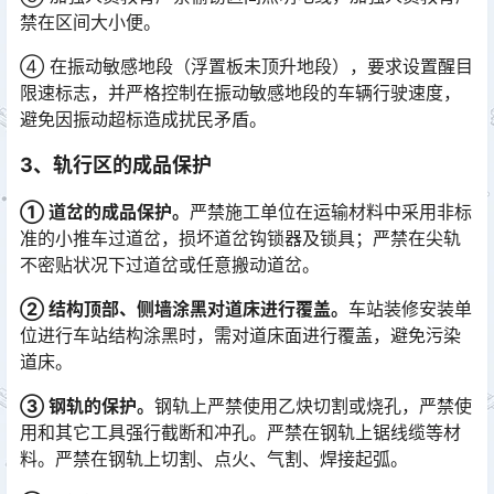
禁在区间大小便。
④ 在振动敏感地段（浮置板未顶升地段），要求设置醒目
限速标志，并严格控制在振动敏感地段的车辆行驶速度，
避免因振动超标造成扰民矛盾。
3、轨行区的成品保护
① 道岔的成品保护。
严禁施工单位在运输材料中采用非标
准的小推车过道岔，损坏道岔钩锁器及锁具；严禁在尖轨
不密贴状况下过道岔或任意搬动道岔。
② 结构顶部、侧墙涂黑对道床进行覆盖。
车站装修安装单
位进行车站结构涂黑时，需对道床面进行覆盖，避免污染
道床。
③ 钢轨的保护。
钢轨上严禁使用乙炔切割或烧孔，严禁使
用和其它工具强行截断和冲孔。严禁在钢轨上锯线缆等材
料。严禁在钢轨上切割、点火、气割、焊接起弧。