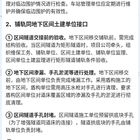
理对临边围护情况进行检查。车站管理单位应定期进行维
护并确保临边围护的有效性。
2、铺轨同地下区间土建单位接口
① 区间隧道交接前的验收。
地下区间移交铺轨前，需完成
结构验收。当区间隧道为矩形隧道时，项目公司牵头，组
织维保工务、铺轨单位、区间土建单位、铺轨单位监理、
区间单位土建监理进行矩形隧道铺轨条件验收。󠅅󠅃󠄵󠅂󠄪󠇖󠆨󠆨󠇕󠆞󠆒󠅬󠇘󠆭󠆘󠇙󠆝󠅵󠇗󠆭󠆁󠄐󠇗󠅹󠅸󠇖󠆍󠅳󠇖󠅹󠅰󠇖󠆌󠅹
② 地下区间渗漏、手孔淤泥等进行处理。
地下区间移交
前，由地下区间单位负责完成堵漏工作。采用盾构施工的
地下区间，盾构单位需用高压水枪对手孔进行清理，要求
盾构区间单位对道床覆盖区域的渗漏及手孔的淤泥进行彻
底清理。󠅅󠅃󠄵󠅂󠄪󠇖󠆨󠆨󠇕󠆞󠆒󠅬󠇘󠆭󠆘󠇙󠆝󠅵󠇗󠆭󠆁󠄐󠇗󠅹󠅸󠇖󠆍󠅳󠇖󠅹󠅰󠇖󠆌󠅹
③ 区间隧道手孔封堵。
区间隧道施工单位预留拱底块手孔
（为了增强隧道同道床的连接），隧道拱底块的手孔由铺
轨单位负责封堵。