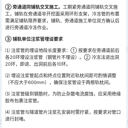
② 旁通道同铺轨交叉施工。
工期紧旁通道同铺轨交叉施
工，铺轨在旁通道非开挖面采用环形支架，冷冻管的布置
需满足铺轨限界要求，铺轨、旁通道施工单位双方确认后
进行旁通道冷冻作业。
③ 铺轨单位注浆管埋设要求
⑴ 注浆管的埋设地段长度要求：① 按要求在旁通道前后
各20环埋设注浆管（钢管片不埋设）。② 冷冻法进出洞
20环，即进、出洞前后各10环。
⑵ 埋设注浆管起点和终点位置附近轨枕间距可酌情调整
（不应大于600mm），确保注浆管设于两根轨枕间。
⑶ 注浆管碰到钢筋时，为防止杂散电流腐蚀，应采用绝缘
胶布包裹注浆管。
⑷ 注浆管与隧道管片注浆孔安装时需拧紧，按要求对管口
进行封堵。