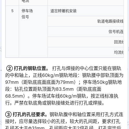
电流
5
停车场
道岔转辙机安装
信号
轨道电路接续线及
信号机连接
回流线
均流线
② 打孔的钢轨位置。
打孔与焊接的中心位置只能在钢轨
的中和轴上，正线60kg/m钢轨地段：钢轨腰中部轨顶面为
97mm（距轨底底面底面为79mm）；停车场50kg钢轨地
段：钻孔位置距轨顶面为83.5mm（距轨底底面
68.5mm）。停车场试车线60kg/m钢轨，按正线标准执
行。严禁在轨底角或钢轨接缝处进行打孔或焊接。󠅅󠅃󠄵󠅂󠄪󠇖󠆨󠆨󠇕󠆞󠆒󠅬󠇘󠆭󠆘󠇙󠆝󠅵󠇗󠆭󠆁󠄐󠇗󠅹󠅸󠇖󠆍󠅳󠇖󠅹󠅰󠇖󠆌󠅹
③ 打孔的孔径要求。
钢轨轨腹中和轴位置采用打孔方式连
接时，应尽量选择较小的孔径，较大的孔间距，要求打孔
孔径不大于Φ31mm，孔间距应大于2倍孔径，打孔完毕后