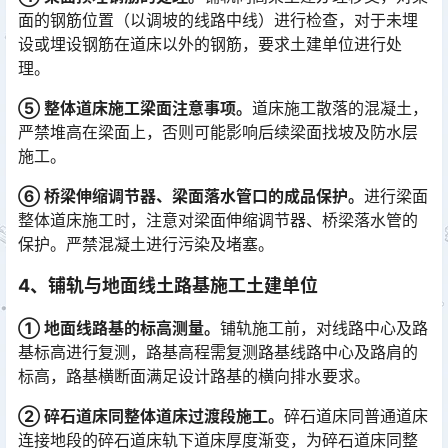
面的钢筋位置（以调坡的线路中线）进行检查，对于未埋
设或埋设钢筋在道床以外的钢筋，要求土建单位进行处
理。
⑤ 整体道床施工梁面注意事项。
道床施工散落的混凝土，
严禁堆高在梁面上，否则可能影响后续梁面找坡及防水层
施工。
⑥ 桥梁伸缩调节器、梁面落水管口的成品保护。
进行梁面
整体道床施工时，注意对梁面伸缩调节器、桥梁落水管的
保护。严禁混凝土进行污染及堵塞。
4、
铺轨与地面线土路基施工土建单位
① 地面线路基的标高测量。
铺轨施工前，对线路中心及路
基标高进行复测，路基高程需复测路基线路中心及路肩的
标高，路基横断面满足设计路基的横向排水要求。
② 碎石道床同整体道床过渡段施工。
碎石道床同普通道床
连接地段的碎石道床轨下道床厚度渐变，为碎石道床同整