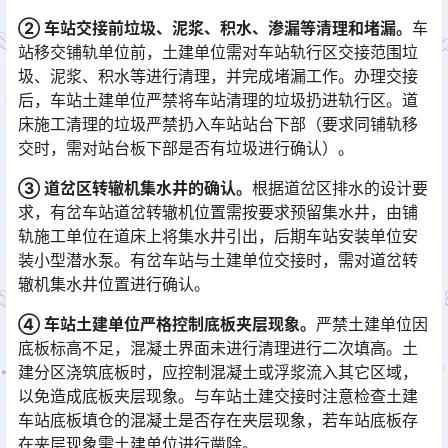
② 车站交接前垃圾、泥浆、积水、渗漏等清理和堵漏。
车
站移交铺轨单位前，土建单位需对车站轨行区交接范围垃
圾、泥浆、积水等进行清理，并完成堵漏工作。办理交接
后，车站土建单位严禁将车站清理的垃圾扔进轨行区。道
床施工清理的垃圾严禁扔入车站站台下部（要求同铺轨移
交时，需对站台板下部是否有垃圾进行确认）。󠅅󠅃󠄵󠅂󠄪󠇖󠆨󠆨󠇕󠆞󠆒󠅬󠇘󠆭󠆘󠇙󠆝󠅵󠇗󠆭󠆁󠄐󠇗󠅹󠅸󠇖󠆍󠅳󠇖󠅹󠅰󠇖󠆌󠅹
③ 道岔区转辙机集水井的确认。
根据道岔区排水的设计要
求，有岔车站道岔转辙机位置需按要求预留集水井，由铺
轨施工单位在道床上将集水井引出，后期车站安装单位安
装小型潜水泵。有岔车站与土建单位交接时，需对道岔转
辙机集水井位置进行确认。󠅅󠅃󠄵󠅂󠄪󠇖󠆨󠆨󠇕󠆞󠆒󠅬󠇘󠆭󠆘󠇙󠆝󠅵󠇗󠆭󠆁󠄐󠇗󠅹󠅸󠇖󠆍󠅳󠇖󠅹󠅰󠇖󠆌󠅹
④ 车站土建单位严格控制底板夹层现象。
严禁土建单位因
底板标高不足，混凝土界面未进行清理进行二次填高。土
建分区浇筑底板时，应控制混凝土或浮浆流入其它区域，
以免造成底板夹层现象。与车站土建交接时注意检查土建
车站底板填仓的混凝土是否存在夹层现象，若车站底板存
在夹层现象需土建单位进行凿除。󠅅󠅃󠄵󠅂󠄪󠇖󠆨󠆨󠇕󠆞󠆒󠅬󠇘󠆭󠆘󠇙󠆝󠅵󠇗󠆭󠆁󠄐󠇗󠅹󠅸󠇖󠆍󠅳󠇖󠅹󠅰󠇖󠆌󠅹