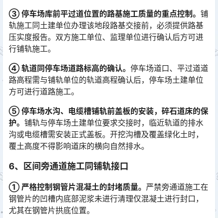
③ 停车场库前平过道位置的路基施工质量的重点控制。
铺
轨施工同土建单位办理该地段路基交接前，必须提供路基
压实度报告。双方施工单位、监理单位进行确认后方可进
行铺轨施工。
④ 轨道同停车场道路标高的确认。
停车场道口、平过道道
路高程需与铺轨单位的轨道高程确认后，停车场土建单位
方可进行道路施工。
⑤ 停车场水沟、电缆槽铺轨前盖板的安装，碎石道床的保
护。
铺轨与停车场土建单位要求交接时，临近轨道的排水
沟或电缆槽需安装正式盖板。开挖沟槽及覆盖绿化土时，
覆土高度不得影响道床的横向自然排水。
6、区间旁通道施工同铺轨接口
① 严格控制钢管片混凝土的封堵质量。
严禁旁通道施工在
钢管片的凹槽内底部泥浆未进行清理仅混凝土进行封口，
尤其在钢管片拱底位置。