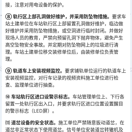
接，注意对用电设备的保护。
⑧ 轨行区上部孔洞做好维护，并采用防坠物措施。
要求车
站土建单位在车站轨行区上部留置孔洞做好维护，临边做
好维护并采用防坠物措施，或空洞进行临时封闭。并做好
现场人员的教育，严禁向预留孔洞下抛弃物体，避免产生
高空坠物安全事故。并定期对防坠物网上的垃圾进行清
理。车站土建单位移交装修单位后，由装修单位负责管
理。󠅅󠅃󠄵󠅂󠄪󠇖󠆨󠆨󠇕󠆞󠆒󠅬󠇘󠆭󠆘󠇙󠆝󠅵󠇗󠆭󠆁󠄐󠇗󠅹󠅸󠇖󠆍󠅳󠇖󠅹󠅰󠇖󠆌󠅹
⑨ 轨道车上安装视频监控。
要求铺轨单位运行的轨道车上
安装视频监控，对行车记录的视频资料施工单位进行检
查、监理单位进行抽查。
⑩ 车站轨行区进口设警示标志。
车站管理单位上、下行各
留置一处轨行区出入口，并要求轨行区进口位置设置醒目
的警示标志（LED屏）。
⑾ 道岔设备的安全状态。
施工单位严禁随意扳动道岔，在
道岔非正常状态下使用道岔。信号单位安装道岔转辙机及