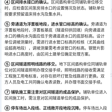
④ 区间排水接口的确认。
区间盾构单位同铺轨单位移交
时，应检查区间泵房排水口的设置情况及状态。铺轨单位
按要求预留道床排水沟及集水井。
⑤ 旁通道为浮置板地段，进水管口标高的确认。
旁通道为
浮置板地段时，浮置板基底（隧道仰拱回填）向旁通道进
水口的横向水沟面应低于旁通道进水口的底部标高。设计
单位调坡测量时，需进行进水管口标高的校核（尤其曲线
设超高地段），调坡测量需考虑该管口的标高。钢管片影
响进水口高度时，由区间土建单位确定处理方案。󠅅󠅃󠄵󠅂󠄪󠇖󠆨󠆨󠇕󠆞󠆒󠅬󠇘󠆭󠆘󠇙󠆝󠅵󠇗󠆭󠆁󠄐󠇗󠅹󠅸󠇖󠆍󠅳󠇖󠅹󠅰󠇖󠆌󠅹
⑤ 区间隧道照明线路的移交。
地下区间盾构单位同铺轨单
位对区间隧道照明办理交接手续，照明线路的接收需满足
工程施工用电标准，对存在损坏灯管及线路进行更换。双
方人员及电工共同确认电表读数，并办理书面交接手续。󠅅󠅃󠄵󠅂󠄪󠇖󠆨󠆨󠇕󠆞󠆒󠅬󠇘󠆭󠆘󠇙󠆝󠅵󠇗󠆭󠆁󠄐󠇗󠅹󠅸󠇖󠆍󠅳󠇖󠅹󠅰󠇖󠆌󠅹
⑦ 铺轨施工需注意对区间隧道的成品保护。
铺轨单位进入
区间施工时，需注意对区间隧道单位的成品保护。
⑧ 停车场出入段线、正线敞开段地段沉降。
停车场出入段