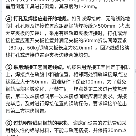
需用倒角工具进行倒角，其深度为1~2mm。󠅅󠅃󠄵󠅂󠄪󠇖󠆨󠆨󠇕󠆞󠆒󠅬󠇘󠆭󠆘󠇙󠆝󠅵󠇗󠆭󠆁󠄐󠇗󠅹󠅸󠇖󠆍󠅳󠇖󠅹󠅰󠇖󠆌󠅹
④ 打孔及焊接应避开的地段。
打孔或焊接时，无缝线路地
段打孔孔眼及焊接位置应距离钢轨焊接缝＞500mm（考虑
无空夹板的安装），采用有缝轨道夹板连接时，打孔或焊
接位置应避开夹板位置并满足夹板的50mm拆装间隙要求
（60kg、50kg钢轨夹板长度为820mm）。回流线或接续
线打孔或焊接位置距夹板边缘两端均匀。󠅅󠅃󠄵󠅂󠄪󠇖󠆨󠆨󠇕󠆞󠆒󠅬󠇘󠆭󠆘󠇙󠆝󠅵󠇗󠆭󠆁󠄐󠇗󠅹󠅸󠇖󠆍󠅳󠇖󠅹󠅰󠇖󠆌󠅹
⑤ 采用焊接工艺固定线缆。
线缆采用焊接工艺固定于钢轨
上，焊接点在轨腹中和轴位置，相邻两处钢轨焊接焊点边
缘距应大于150mm，困难条件下保证100mm，为了避免
钢轨局部区域脆化，严禁在同一焊点处第二次进行放热焊
接，第二次焊接点同第一次焊接点间距应满足要求。焊接
完毕后，及时进行焊接位置的钢轨探伤，要求焊接单位出
具第三方探伤报告。󠅅󠅃󠄵󠅂󠄪󠇖󠆨󠆨󠇕󠆞󠆒󠅬󠇘󠆭󠆘󠇙󠆝󠅵󠇗󠆭󠆁󠄐󠇗󠅹󠅸󠇖󠆍󠅳󠇖󠅹󠅰󠇖󠆌󠅹
⑥ 过轨明管线同钢轨的要求。
道床面设置的过轨管线采
用耐久性的绝缘材料，不能与轨底搭接，并保持30mm以