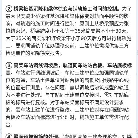
② 桥梁桩基沉降和梁体徐变与铺轨施工时间的控制。
为了
最大限度减少桥梁桩基沉降和梁体徐变对轨面平顺性的影
响，对轨道的施工时间进行控制：原则上从桥梁预应力张
拉结束起，桥梁跨度小于和等于35米简支梁不小于30天，
大于35米的简支梁和连续梁不小于90天后方可进行铺轨施
工。要求同铺轨单位办理移交前，土建单位需提供第三方
检测单位的沉降徐变报告。󠅅󠅃󠄵󠅂󠄪󠇖󠆨󠆨󠇕󠆞󠆒󠅬󠇘󠆭󠆘󠇙󠆝󠅵󠇗󠆭󠆁󠄐󠇗󠅹󠅸󠇖󠆍󠅳󠇖󠅹󠅰󠇖󠆌󠅹
③ 高架车站调线调坡后，轨道同车站站台板、车站底板标
高。
车站进行调线调坡后，车站土建单位应加强同铺轨单
位的沟通，车站土建单位对站台板的高低及同线路中心线
的位置进行测量，存在问题，需以调坡后浇筑成型的轨道
为基准进行处理。与车站同土建单位交接时，需对车站底
板的标高进行复核。对于车站梁面标高不满足设计要求
的，需车站土建单位进行整改。土建单位对存在问题的站
台板及车站梁面标高进行处理时，铺轨施工单位需进行配
合。󠅅󠅃󠄵󠅂󠄪󠇖󠆨󠆨󠇕󠆞󠆒󠅬󠇘󠆭󠆘󠇙󠆝󠅵󠇗󠆭󠆁󠄐󠇗󠅹󠅸󠇖󠆍󠅳󠇖󠅹󠅰󠇖󠆌󠅹
④ 梁面预埋钢筋的处理。
铺轨同高架土建办理移交，对梁