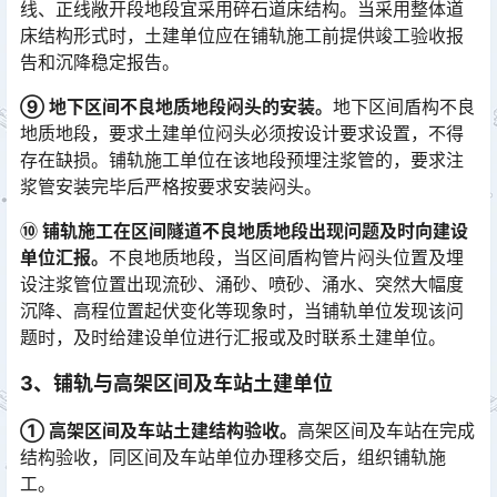
线、正线敞开段地段宜采用碎石道床结构。当采用整体道
床结构形式时，土建单位应在铺轨施工前提供竣工验收报
告和沉降稳定报告。
⑨ 地下区间不良地质地段闷头的安装。
地下区间盾构不良
地质地段，要求土建单位闷头必须按设计要求设置，不得
存在缺损。铺轨施工单位在该地段预埋注浆管的，要求注
浆管安装完毕后严格按要求安装闷头。
⑩ 铺轨施工在区间隧道不良地质地段出现问题及时向建设
单位汇报。
不良地质地段，当区间盾构管片闷头位置及埋
设注浆管位置出现流砂、涌砂、喷砂、涌水、突然大幅度
沉降、高程位置起伏变化等现象时，当铺轨单位发现该问
题时，及时给建设单位进行汇报或及时联系土建单位。󠅅󠅃󠄵󠅂󠄪󠇖󠆨󠆨󠇕󠆞󠆒󠅬󠇘󠆭󠆘󠇙󠆝󠅵󠇗󠆭󠆁󠄐󠇗󠅹󠅸󠇖󠆍󠅳󠇖󠅹󠅰󠇖󠆌󠅹
3、铺轨与高架区间及车站土建单位
① 高架区间及车站土建结构验收。
高架区间及车站在完成
结构验收，同区间及车站单位办理移交后，组织铺轨施
工。