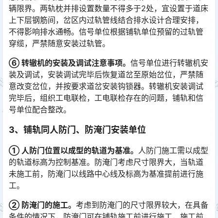
辆限界。两轨枕并排设置数量不得多于2处，宜设置于道床
上下层钢筋间，岔区内过轨管线结合排水设计合理安排，
不得影响排水通畅。信号单位根据铺轨单位预留的过轨管
穿缆，严禁随意安装过轨管。󠅅󠅃󠄵󠅂󠄪󠇖󠆨󠆨󠇕󠆞󠆒󠅬󠇘󠆭󠆘󠇙󠆝󠅵󠇗󠆭󠆁󠄐󠇗󠅹󠅸󠇖󠆍󠅳󠇖󠅹󠅰󠇖󠆌󠅹
⑥ 转辙机的安装及调试注意事项。
信号单位进行转辙机安
装及调试，安装调试完毕后恢复道岔至原始岔位，严禁随
意改变岔位，并按要求道岔安装钩锁器。转辙机安装调试
完毕后，组织工电联检，工电联检存在的问题，铺轨和信
号单位配合整改。󠅅󠅃󠄵󠅂󠄪󠇖󠆨󠆨󠇕󠆞󠆒󠅬󠇘󠆭󠆘󠇙󠆝󠅵󠇗󠆭󠆁󠄐󠇗󠅹󠅸󠇖󠆍󠅳󠇖󠅹󠅰󠇖󠆌󠅹
3、铺轨同人防门、防淹门安装单位
① 人防门位置以成型的轨道为基准。
人防门施工需以成型
的轨道标高为控制基准。防淹门考虑尺寸限界大，当轨道
未施工前，防淹门以线路中心线及标高为基准提前进行施
工。
② 防淹门的施工。
考虑到防淹门的尺寸限界较大，在具备
条件的情况下，防淹门可在铺轨施工前进行施工，施工前