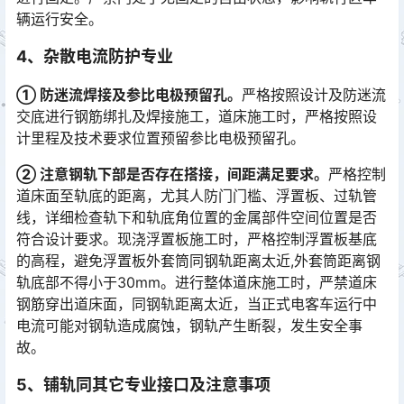
辆运行安全。
4、杂散电流防护专业
① 防迷流焊接及参比电极预留孔。
严格按照设计及防迷流
交底进行钢筋绑扎及焊接施工，道床施工时，严格按照设
计里程及技术要求位置预留参比电极预留孔。
② 注意钢轨下部是否存在搭接，间距满足要求。
严格控制
道床面至轨底的距离，尤其人防门门槛、浮置板、过轨管
线，详细检查轨下和轨底角位置的金属部件空间位置是否
符合设计要求。现浇浮置板施工时，严格控制浮置板基底
的高程，避免浮置板外套筒同钢轨距离太近,外套筒距离钢
轨底部不得小于30mm。进行整体道床施工时，严禁道床
钢筋穿出道床面，同钢轨距离太近，当正式电客车运行中
电流可能对钢轨造成腐蚀，钢轨产生断裂，发生安全事
故。󠅅󠅃󠄵󠅂󠄪󠇖󠆨󠆨󠇕󠆞󠆒󠅬󠇘󠆭󠆘󠇙󠆝󠅵󠇗󠆭󠆁󠄐󠇗󠅹󠅸󠇖󠆍󠅳󠇖󠅹󠅰󠇖󠆌󠅹
5、铺轨同其它专业接口及注意事项