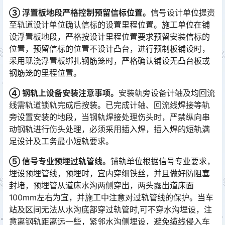
③ 浮置板地段严格控制预留信标位置。
信号设计单位提资
至轨道设计单位确认信标的设置里程位置。施工单位在铺
设浮置板地段，严格按设计里程位置要求预留安装信标的
位置，预留信标的位置不设计凸台，进行预制板铺设时，
采用现浇浮置板绑扎钢筋笼时，严格确认铺设无凸台板或
钢筋笼的里程位置。󠅅󠅃󠄵󠅂󠄪󠇖󠆨󠆨󠇕󠆞󠆒󠅬󠇘󠆭󠆘󠇙󠆝󠅵󠇗󠆭󠆁󠄐󠇗󠅹󠅸󠇖󠆍󠅳󠇖󠅹󠅰󠇖󠆌󠅹
④ 钢轨上设备安装注意事项。
安装轨旁设备计轴及均回流
线需轨道锁轨完成后按装。已完成计轴、回流线焊接等轨
旁设置安装的地段，当钢轨焊接处理伤头时，严禁纵向串
动钢轨进行伤头处理，必须采用插入焊，插入焊的短轨满
足设计及工务最小短轨要求。󠅅󠅃󠄵󠅂󠄪󠇖󠆨󠆨󠇕󠆞󠆒󠅬󠇘󠆭󠆘󠇙󠆝󠅵󠇗󠆭󠆁󠄐󠇗󠅹󠅸󠇖󠆍󠅳󠇖󠅹󠅰󠇖󠆌󠅹
⑤ 信号专业预埋过轨管线。
铺轨单位根据信号专业要求，
埋设预埋管线，预埋时，宜内穿细铁丝，并且做好防阻塞
封堵，预埋管从道床水沟两侧穿出，两头露出道床面
100mm左右为宜，并施工中注意对过轨管线的保护。当车
站及区间无法从水沟底部穿过轨管时,可不穿水沟埋设，注
意离钢轨距离远一些，紧邻水沟侧埋设，避免缆线侵入车