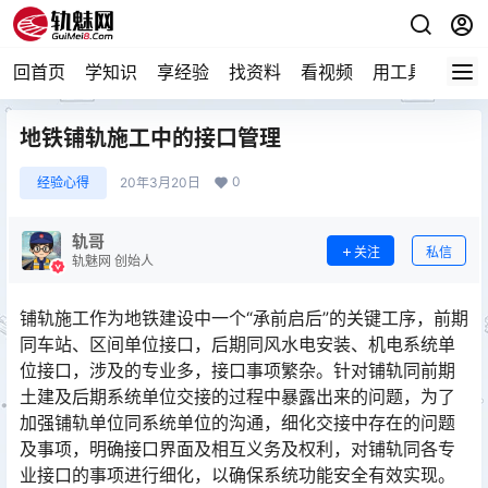
回首页
学知识
享经验
找资料
看视频
用工具
论技
地铁铺轨施工中的接口管理
0
经验心得
20年3月20日
轨哥
关注
私信
轨魅网 创始人
铺轨施工作为地铁建设中一个“承前启后”的关键工序，前期
同车站、区间单位接口，后期同风水电安装、机电系统单
位接口，涉及的专业多，接口事项繁杂。针对铺轨同前期
土建及后期系统单位交接的过程中暴露出来的问题，为了
加强铺轨单位同系统单位的沟通，细化交接中存在的问题
及事项，明确接口界面及相互义务及权利，对铺轨同各专
业接口的事项进行细化，以确保系统功能安全有效实现。󠅅󠅃󠄵󠅂󠄪󠇖󠆨󠆨󠇕󠆞󠆒󠅬󠇘󠆭󠆘󠇙󠆝󠅵󠇗󠆭󠆁󠄐󠇗󠅹󠅸󠇖󠆍󠅳󠇖󠅹󠅰󠇖󠆌󠅹