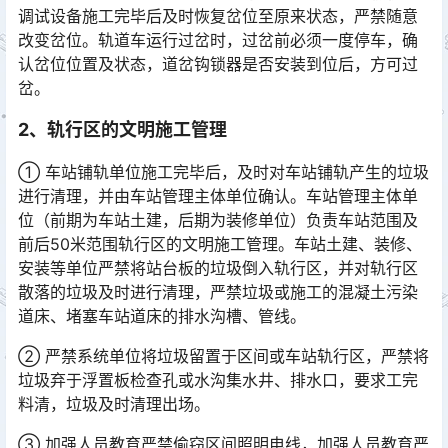
调试设备施工完毕后及时恢复岔位至原来状态，严禁随意
改变岔位。轨道车运行过岔时，过岔前必须一度停车，确
认岔位位置及状态，道岔钩锁器是否安装到位后，方可过
岔。󠅅󠅃󠄵󠅂󠄪󠇖󠆨󠆨󠇕󠆞󠆒󠅬󠇘󠆭󠆘󠇙󠆝󠅵󠇗󠆭󠆁󠄐󠇗󠅹󠅸󠇖󠆍󠅳󠇖󠅹󠅰󠇖󠆌󠅹
2、轨行区的文明施工管理
① 车站铺轨单位施工完毕后，及时对车站铺轨产生的垃圾
进行清理，并由车站管理主体单位确认。车站管理主体单
位（前期为车站土建，后期为装修单位）负责车站范围及
前后50米范围轨行区的文明施工管理。车站土建、装修、
安装等单位严禁将站台板的垃圾倒入轨行区，并对轨行区
散落的垃圾及时进行清理，严禁垃圾或施工的混凝土污染
道床、堵塞车站道床的排水沟槽、管线。󠅅󠅃󠄵󠅂󠄪󠇖󠆨󠆨󠇕󠆞󠆒󠅬󠇘󠆭󠆘󠇙󠆝󠅵󠇗󠆭󠆁󠄐󠇗󠅹󠅸󠇖󠆍󠅳󠇖󠅹󠅰󠇖󠆌󠅹
② 严禁系统单位将垃圾留置于区间或车站轨行区，严禁将
垃圾弃于浮置板检查孔或水沟集水井、排水口，要求工完
料清，垃圾及时清理出场。
③ 加强人员教育严禁偷窃区间照明电线，加强人员教育严