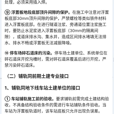
处理，必须采用插入焊。󠅅󠅃󠄵󠅂󠄪󠇖󠆨󠆨󠇕󠆞󠆒󠅬󠇘󠆭󠆘󠇙󠆝󠅵󠇗󠆭󠆁󠄐󠇗󠅹󠅸󠇖󠆍󠅳󠇖󠅹󠅰󠇖󠆌󠅹
⑨ 浮置板地段底部顶升间隙的保护。
在施工中注意对浮置
板底部30mm顶升间隙的保护，严禁螺栓等类似铁件材料
进入浮置板底部。在进行隧道注浆、旁通道位置注浆施工
时，要防止水泥浆进入浮置板底部（30mm的隔离间
隙），或道床排水沟、集水井，造成区间排水堵填无法排
水、排水不畅或浮置板无法减振降噪。󠅅󠅃󠄵󠅂󠄪󠇖󠆨󠆨󠇕󠆞󠆒󠅬󠇘󠆭󠆘󠇙󠆝󠅵󠇗󠆭󠆁󠄐󠇗󠅹󠅸󠇖󠆍󠅳󠇖󠅹󠅰󠇖󠆌󠅹
⑩ 停车场碎石道床的污染。
停车场土建单位、系统单位在
碎石道床开挖沟槽时，需对碎石道床覆盖后进行开挖，严
禁污染碎石道床。
（二）铺轨同前期土建专业接口
1、铺轨同地下线车站土建单位的接口
① 车站铺轨施工前的验收。
要求铺轨前需完成土建结构验
收，不具备结构验收条件的需进行车站铺轨条件验收。当
车站为浮置板轨道时，该车站底板只允许出现负误差。