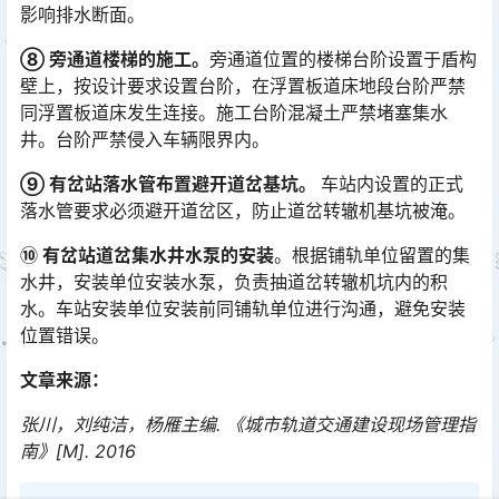
影响排水断面。
⑧ 旁通道楼梯的施工。
旁通道位置的楼梯台阶设置于盾构
壁上，按设计要求设置台阶，在浮置板道床地段台阶严禁
同浮置板道床发生连接。施工台阶混凝土严禁堵塞集水
井。台阶严禁侵入车辆限界内。
⑨ 有岔站落水管布置避开道岔基坑。
车站内设置的正式
落水管要求必须避开道岔区，防止道岔转辙机基坑被淹。
⑩ 有岔站道岔集水井水泵的安装
。根据铺轨单位留置的集
水井，安装单位安装水泵，负责抽道岔转辙机坑内的积
水。车站安装单位安装前同铺轨单位进行沟通，避免安装
位置错误。
文章来源：
张川，刘纯洁，杨雁主编. 《城市轨道交通建设现场管理指
南》[M]. 2016