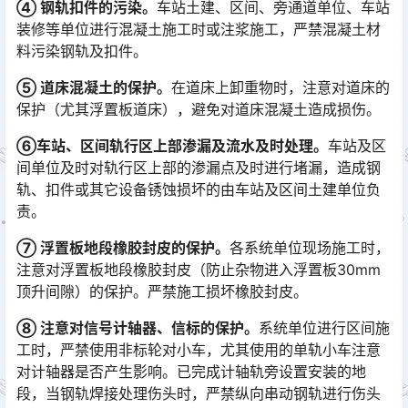
④ 钢轨扣件的污染。
车站土建、区间、旁通道单位、车站
装修等单位进行混凝土施工时或注浆施工，严禁混凝土材
料污染钢轨及扣件。
⑤ 道床混凝土的保护。
在道床上卸重物时，注意对道床的
保护（尤其浮置板道床），避免对道床混凝土造成损伤。
⑥车站、区间轨行区上部渗漏及流水及时处理。
车站及区
间单位及时对轨行区上部的渗漏点及时进行堵漏，造成钢
轨、扣件或其它设备锈蚀损坏的由车站及区间土建单位负
责。
⑦ 浮置板地段橡胶封皮的保护。
各系统单位现场施工时，
注意对浮置板地段橡胶封皮（防止杂物进入浮置板30mm
顶升间隙）的保护。严禁施工损坏橡胶封皮。
⑧ 注意对信号计轴器、信标的保护。
系统单位进行区间施
工时，严禁使用非标轮对小车，尤其使用的单轨小车注意
对计轴器是否产生影响。已完成计轴轨旁设置安装的地
段，当钢轨焊接处理伤头时，严禁纵向串动钢轨进行伤头