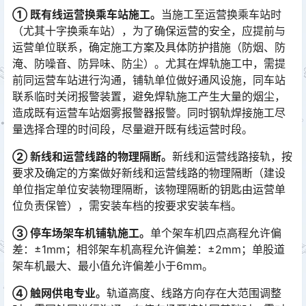
① 既有线运营换乘车站施工。
当施工至运营换乘车站时
（尤其十字换乘车站），为了确保运营的安全，应提前与
运营单位联系，确定施工方案及具体防护措施（防烟、防
淹、防噪音、防异味、防尘）。尤其在焊轨施工中，需提
前同运营车站进行沟通，铺轨单位做好通风设施，同车站
联系临时关闭报警装置，避免焊轨施工产生大量的烟尘，
造成既有运营车站烟雾报警器报警。同时钢轨焊接施工尽
量选择合理的时间段，尽量避开既有线运营时段。󠅅󠅃󠄵󠅂󠄪󠇖󠆨󠆨󠇕󠆞󠆒󠅬󠇘󠆭󠆘󠇙󠆝󠅵󠇗󠆭󠆁󠄐󠇗󠅹󠅸󠇖󠆍󠅳󠇖󠅹󠅰󠇖󠆌󠅹
② 新线和运营线路的物理隔断。
新线和运营线路接轨，按
要求及确定的方案做好新线和运营线路的物理隔断（建设
单位指定单位安装物理隔断，该物理隔断的钥匙由运营单
位负责保管），需安装车档的按要求安装车档。󠅅󠅃󠄵󠅂󠄪󠇖󠆨󠆨󠇕󠆞󠆒󠅬󠇘󠆭󠆘󠇙󠆝󠅵󠇗󠆭󠆁󠄐󠇗󠅹󠅸󠇖󠆍󠅳󠇖󠅹󠅰󠇖󠆌󠅹
③ 停车场架车机铺轨施工。
单个架车机四点高程允许偏
差：±1mm；相邻架车机高程允许偏差：±2mm；单股道
架车机最大、最小值允许偏差小于6mm。
④ 触网供电专业。
轨道高度、线路方向存在大范围调整