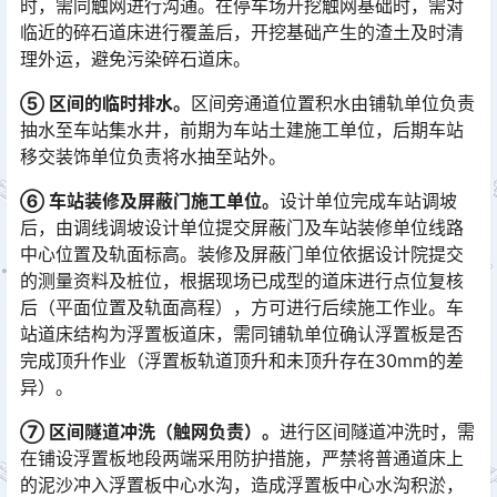
时，需同触网进行沟通。在停车场开挖触网基础时，需对
临近的碎石道床进行覆盖后，开挖基础产生的渣土及时清
理外运，避免污染碎石道床。
⑤ 区间的临时排水。
区间旁通道位置积水由铺轨单位负责
抽水至车站集水井，前期为车站土建施工单位，后期车站
移交装饰单位负责将水抽至站外。
⑥ 车站装修及屏蔽门施工单位。
设计单位完成车站调坡
后，由调线调坡设计单位提交屏蔽门及车站装修单位线路
中心位置及轨面标高。装修及屏蔽门单位依据设计院提交
的测量资料及桩位，根据现场已成型的道床进行点位复核
后（平面位置及轨面高程），方可进行后续施工作业。车
站道床结构为浮置板道床，需同铺轨单位确认浮置板是否
完成顶升作业（浮置板轨道顶升和未顶升存在30mm的差
异）。󠅅󠅃󠄵󠅂󠄪󠇖󠆨󠆨󠇕󠆞󠆒󠅬󠇘󠆭󠆘󠇙󠆝󠅵󠇗󠆭󠆁󠄐󠇗󠅹󠅸󠇖󠆍󠅳󠇖󠅹󠅰󠇖󠆌󠅹
⑦ 区间隧道冲洗（触网负责）。
进行区间隧道冲洗时，需
在铺设浮置板地段两端采用防护措施，严禁将普通道床上
的泥沙冲入浮置板中心水沟，造成浮置板中心水沟积淤，