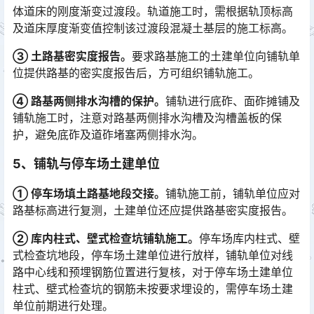
体道床的刚度渐变过渡段。轨道施工时，需根据轨顶标高
及道床厚度渐变值控制该过渡段混凝土基层的施工标高。󠅅󠅃󠄵󠅂󠄪󠇖󠆨󠆨󠇕󠆞󠆒󠅬󠇘󠆭󠆘󠇙󠆝󠅵󠇗󠆭󠆁󠄐󠇗󠅹󠅸󠇖󠆍󠅳󠇖󠅹󠅰󠇖󠆌󠅹
③
土路基密实度报告。
要求路基施工的土建单位向铺轨单
位提供路基的密实度报告后，方可组织铺轨施工。
④ 路基两侧排水沟槽的保护。
铺轨进行底砟、面砟摊铺及
铺轨施工时，注意对路基两侧排水沟槽及沟槽盖板的保
护，避免底砟及道砟堵塞两侧排水沟。
5、
铺轨与停车场土建单位
① 停车场填土路基地段交接。
铺轨施工前，铺轨单位应对
路基标高进行复测，土建单位还应提供路基密实度报告。
② 库内柱式、壁式检查坑铺轨施工。
停车场库内柱式、壁
式检查坑地段，停车场土建单位进行放样，铺轨单位对线
路中心线和预埋钢筋位置进行复核，对于停车场土建单位
柱式、壁式检查坑的钢筋未按要求埋设的，需停车场土建
单位前期进行处理。󠅅󠅃󠄵󠅂󠄪󠇖󠆨󠆨󠇕󠆞󠆒󠅬󠇘󠆭󠆘󠇙󠆝󠅵󠇗󠆭󠆁󠄐󠇗󠅹󠅸󠇖󠆍󠅳󠇖󠅹󠅰󠇖󠆌󠅹