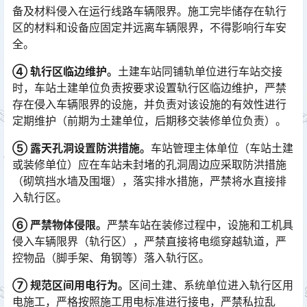
备及材料侵入在运行线路车辆限界。施工完毕储存在轨行
区的材料和设备应固定并远离车辆限界，不得影响行车安
全。󠅅󠅃󠄵󠅂󠄪󠇖󠆨󠆨󠇕󠆞󠆒󠅬󠇘󠆭󠆘󠇙󠆝󠅵󠇗󠆭󠆁󠄐󠇗󠅹󠅸󠇖󠆍󠅳󠇖󠅹󠅰󠇖󠆌󠅹
④ 轨行区临边维护。
土建车站同铺轨单位进行车站交接
时，车站土建单位负责按要求设置轨行区临边维护，严禁
存在侵入车辆限界的设施，并负责对该设施的有效性进行
定期维护（前期为土建单位，后期移交装修单位负责）。󠅅󠅃󠄵󠅂󠄪󠇖󠆨󠆨󠇕󠆞󠆒󠅬󠇘󠆭󠆘󠇙󠆝󠅵󠇗󠆭󠆁󠄐󠇗󠅹󠅸󠇖󠆍󠅳󠇖󠅹󠅰󠇖󠆌󠅹
⑤ 露天孔洞设置防洪措施。
车站管理主体单位（车站土建
或装修单位）应在车站未封堵的孔洞周边应采取防洪措施
（砌筑挡水墙及围堰），落实排水措施，严禁将水直接排
入轨行区。
⑥ 严禁物体侵限。
严禁车站在装修过程中，设施和工机具
侵入车辆限界（轨行区），严禁直接将电缆穿越轨道，严
控物品（脚手架、角钢等）落入轨行区。
⑦ 规范区间用电行为。
区间土建、系统单位进入轨行区用
电施工，严格按照施工用电标准进行接电，严禁私拉乱