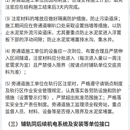
⑵ 旁通道施工单位应因地制宜，合理安排施工计划，填充
注浆应在结构施工结束后3天内完成。
⑶ 注浆材料的堆放应做好隔离防护措施，防止污染道床；
施工期间应在旁通道喇叭口处采取设置挡墙等措施，以防
止水泥浆外流污染道床，尤其要重点防止水泥浆进入浮置
板下部的浮动间隙；防止水泥浆堵塞排水沟、集水井。󠅅󠅃󠄵󠅂󠄪󠇖󠆨󠆨󠇕󠆞󠆒󠅬󠇘󠆭󠆘󠇙󠆝󠅵󠇗󠆭󠆁󠄐󠇗󠅹󠅸󠇖󠆍󠅳󠇖󠅹󠅰󠇖󠆌󠅹
⑷ 旁通道施工单位的设备应一次到位、布置合理且严禁伸
入区间隧道，注浆材料应分批进入（每次进入量以一周注
浆需求为宜）且严禁侵入限界（按请点时铺轨单位交底资
料为准）；󠅅󠅃󠄵󠅂󠄪󠇖󠆨󠆨󠇕󠆞󠆒󠅬󠇘󠆭󠆘󠇙󠆝󠅵󠇗󠆭󠆁󠄐󠇗󠅹󠅸󠇖󠆍󠅳󠇖󠅹󠅰󠇖󠆌󠅹
⑸ 旁通道施工单位在轨行区注浆时，严格遵守请销点制度
及轨行区作业安全管理规定，认真落实各劳防设施和防护
措施（设置警示灯等），严禁超出批准范围施工；严格落
实安全生产责任制度。旁通道施工监理须全程旁站，重点
监督人员、材料、设备等是否侵入限界及水泥浆堵塞。󠅅󠅃󠄵󠅂󠄪󠇖󠆨󠆨󠇕󠆞󠆒󠅬󠇘󠆭󠆘󠇙󠆝󠅵󠇗󠆭󠆁󠄐󠇗󠅹󠅸󠇖󠆍󠅳󠇖󠅹󠅰󠇖󠆌󠅹
（三）铺轨同后续机电系统及安装等单位接口