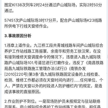
图定Kl138次列车2时24分通过庐山城际场，实际2时50分
通过。
57451次庐山城际场3时17分开，配合庐山城际场K23线路
所供电下行线天窗修作业。
3.事故原因分析
1.违章上道作业。九江桥工段共青城线路车间庐山城际综合
养护工作站线路工陈振寰、余南华和劳务工徐汉荣，在没
有接到维修天窗调度命令的情况下，违章进入昌九城际铁
路庐山城际场101.号道岔进行打磨作业，违反了《南昌铁路
局昌九城际铁路施工管理办法(试行)》(南铁办发
[2010]220号)第3条“昌九城际铁路固定设备的上线检查、
检测、维修工作都必须在天窗时间内进行……任何单位、个
人，严禁在天窗以外的时段进人防护栅栏内”的规定，是造
成该事故的直接原因。󠅅󠅃󠄵󠅂󠄪󠇖󠆨󠆨󠇕󠆞󠆒󠅬󠇘󠆭󠆘󠇙󠆝󠅵󠇗󠆭󠆁󠄐󠇗󠅹󠅸󠇖󠆍󠅳󠇖󠅹󠅰󠇖󠆌󠅹
2.作业防护不到位。一是现场防护员未按规定与驻站联络
员联系。庐山城际综合养护工作站线路工余南华，担任昌