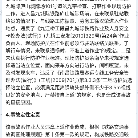
九城际庐山城际场101号道岔光带检查、打磨作业现场防护
工作，进入昌九城际铁路庐山城际场前，在未联系驻站联
络员的情况下，与线路工陈振寰、劳务工徐汉荣进入作业
地点，违反了《九江桥工段昌九城际铁路作业及人身安全
卡控办法(试行)》(九桥工安发[2010]329号)第24条“作业
负责人、现场防护员在作业前必须与驻站联络员联系，了
解行车情况，未联系通畅时，不准上道作业”的规定。二是
未认真执行防护作业标准。现场防护员余南华未按规定选
择适当站立位置，面向来车方向进行防护，间断嘹望，未
及时发现来车，违反了《南昌铁路局客运专线工务安全管
理办法(暂行)》(工线[2009]70号)第3.3.3条“工地防护员选
择站立位置，必须满足距离钢轨头部外侧不少于3.5m视线
良好的安全地点，严禁擅自上道”的规定，也是造成该事故
的直接原因。󠅅󠅃󠄵󠅂󠄪󠇖󠆨󠆨󠇕󠆞󠆒󠅬󠇘󠆭󠆘󠇙󠆝󠅵󠇗󠆭󠆁󠄐󠇗󠅹󠅸󠇖󠆍󠅳󠇖󠅹󠅰󠇖󠆌󠅹
4.事故定性定责
该事故系作业人员违章上道作业造成，根据《铁路交通事
故调查处理规则》第十条第一款的规定，构成铁路交通较