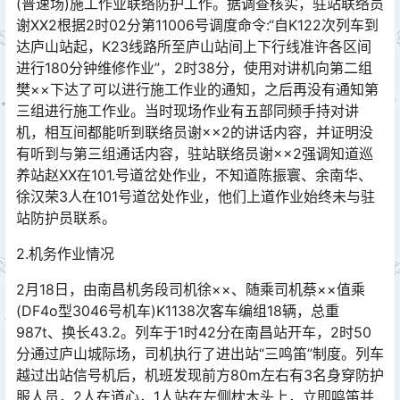
(普速场)施工作业联络防护工作。据调查核实，驻站联络员
谢XX2根据2时02分第11006号调度命令:“自K122次列车到
达庐山站起，K23线路所至庐山站间上下行线准许各区间
进行180分钟维修作业”，2时38分，使用对讲机向第二组
樊××下达了可以进行施工作业的通知，之后再没有通知第
三组进行施工作业。当时现场作业有五部同频手持对讲
机，相互间都能听到联络员谢××2的讲话内容，并证明没
有听到与第三组通话内容，驻站联络员谢××2强调知道巡
养站赵XX在101.号道岔处作业，不知道陈振寰、余南华、
徐汉荣3人在101号道岔处作业，他们上道作业始终未与驻
站防护员联系。󠅅󠅃󠄵󠅂󠄪󠇖󠆨󠆨󠇕󠆞󠆒󠅬󠇘󠆭󠆘󠇙󠆝󠅵󠇗󠆭󠆁󠄐󠇗󠅹󠅸󠇖󠆍󠅳󠇖󠅹󠅰󠇖󠆌󠅹
2.机务作业情况
2月18日，由南昌机务段司机徐××、随乘司机蔡××值乘
(DF4o型3046号机车)K1138次客车编组18辆，总重
987t、换长43.2。列车于1时42分在南昌站开车，2时50
分通过庐山城际场，司机执行了进出站“三鸣笛”制度。列车
越过出站信号机后，机班发现前方80m左右有3名身穿防护
服人员，2人在道心，1人站在左侧枕木头上，立即鸣笛并