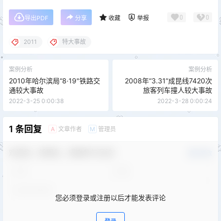
0
0
导出PDF
分享
收藏
举报
2011
特大事故
案例分析
案例分析
2010年哈尔滨局“8·19"铁路交
2008年“3.31”成昆线7420次
通较大事故
旅客列车撞人较大事故
2022-3-25 0:00:38
2022-3-28 0:00:24
1 条回复
文章作者
管理员
A
M
欢迎您，新朋友，感谢参与互动！
确认修改
您必须登录或注册以后才能发表评论