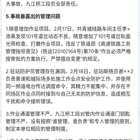
大事故，九江桥工段负全部责任。
5.事故暴露出的管理问题
1.随意增加作业项目。2月17日，共青城线路车间主任李×
添乘发现101号道岔动态不良，随意增加了101号道岔轨面
光带检查、打磨作业项目，违反了铁道部《高速铁路工务
管理指导意见》(铁运[2010]164号)第70条“作业必须严格
按审批的方案执行，严禁擅自变更”的规定。󠅅󠅃󠄵󠅂󠄪󠇖󠆨󠆨󠇕󠆞󠆒󠅬󠇘󠆭󠆘󠇙󠆝󠅵󠇗󠆭󠆁󠄐󠇗󠅹󠅸󠇖󠆍󠅳󠇖󠅹󠅰󠇖󠆌󠅹
2.驻站防护员管理存在漏洞。2月18日，驻站联络员谢××2
负责普速和城际场多处施工作业点安全防护工作，并使用
同一频道电台传达调度命令，其精力不能集中，并存在不
同场区作业点同时接到与自己无关的防护信息，造成相互
干扰和命令接听错误。󠅅󠅃󠄵󠅂󠄪󠇖󠆨󠆨󠇕󠆞󠆒󠅬󠇘󠆭󠆘󠇙󠆝󠅵󠇗󠆭󠆁󠄐󠇗󠅹󠅸󠇖󠆍󠅳󠇖󠅹󠅰󠇖󠆌󠅹
3.作业通道管理不严。九江桥工段对管内作业通道门钥匙
管理不严，没有按照“谁管理、谁负责”和专人管理的原则，
制定本单位相应的管理制度。