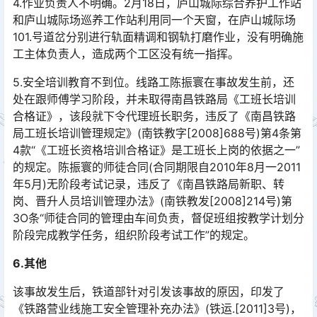
4.作业负责人不明确。2月18日，庐山城际综合养护工作站
和庐山城际场巡养工作站利用同一个天窗，在庐山城际场
101.号道岔分别进行轨面精调和钢轨打磨作业，没有明确施
工主体负责人，造成两个工区没有统一指挥。󠅅󠅃󠄵󠅂󠄪󠇖󠆨󠆨󠇕󠆞󠆒󠅬󠇘󠆭󠆘󠇙󠆝󠅵󠇗󠆭󠆁󠄐󠇗󠅹󠅸󠇖󠆍󠅳󠇖󠅹󠅰󠇖󠆌󠅹
5.安全培训教育不到位。线路工陈振寰在事故发生前，还
处在跟师傅学习阶段，并未取得南昌铁路局《工班长培训
合格证》，该段就下令代理班长职务，违反了《南昌铁路
局工班长培训管理规定》(南铁教字[2008]688号)第4条第
4款“《工班长资格培训合格证》是工班长上岗的依据之一”
的规定。陈振寰的师徒合同(合同期限自2010年8月一2011
年5月)无阶段考试记录，违反了《南昌铁路局新职、转
岗、晋升人员培训管理办法》(南铁教发[2008]214号)第
3O条“师徒合同的管理由车间负责，督促班组按教学计划分
阶段完成教学任务，组织阶段考试工作”的规定。󠅅󠅃󠄵󠅂󠄪󠇖󠆨󠆨󠇕󠆞󠆒󠅬󠇘󠆭󠆘󠇙󠆝󠅵󠇗󠆭󠆁󠄐󠇗󠅹󠅸󠇖󠆍󠅳󠇖󠅹󠅰󠇖󠆌󠅹
6.其他
该事故发生后，铁道部针对引发该事故的原因，印发了
《铁路营业线施工安全管理补充办法》(铁运.[2011]3号)，