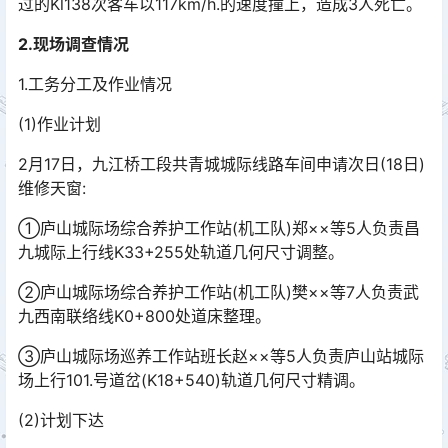
过的Kl138次客车以117km/h.的速度撞上，造成3人死亡。󠅅󠅃󠄵󠅂󠄪󠇖󠆨󠆨󠇕󠆞󠆒󠅬󠇘󠆭󠆘󠇙󠆝󠅵󠇗󠆭󠆁󠄐󠇗󠅹󠅸󠇖󠆍󠅳󠇖󠅹󠅰󠇖󠆌󠅹
2.现场调查情况
1.工务分工及作业情况
(1)作业计划
2月17日，九江桥工段共青城城际线路车间申请次日(18日)
维修天窗:
①庐山城际场综合养护工作站(机工队)郑××等5人负责昌
九城际上行线K33+255处轨道几何尺寸调整。
②庐山城际场综合养护工作站(机工队)樊××等7人负责武
九西南联络线K0+800处道床整理。
③庐山城际场巡养工作站班长赵××等5人负责庐山站城际
场上行101.号道岔(K18+540)轨道几何尺寸精调。
(2)计划下达