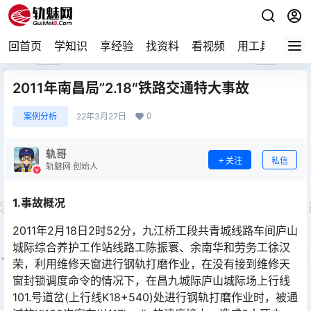
回首页
学知识
享经验
找资料
看视频
用工具
论技
2011年南昌局”2.18″铁路交通特大事故
0
案例分析
22年3月27日
轨哥
关注
私信
轨魅网 创始人
1.事故概况
2011年2月18日2时52分，九江桥工段共青城线路车间庐山
城际综合养护工作站线路工陈振寰、余南华和劳务工徐汉
荣，利用维修天窗进行钢轨打磨作业，在没有接到维修天
窗封锁调度命令的情况下，在昌九城际庐山城际场上行线
101.号道岔(上行线K18+540)处进行钢轨打磨作业时，被通