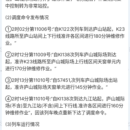
中控制转为非常站控。
(2)调度命令发布情况
①2时02分第11006号:“自K122次列车到达庐山站起，K23
线路所至庐山站间上下行线准许各区间进行180分钟维修作
业。”
②2时12分第11009号:“自Kl138次列车庐山城际场到达
起，准许K23线路所至庐山城际场上行线区间天窗单元内
进行170分钟维修作业。”
③2时13分第11010号:“自57451,次列车庐山城际场出站
起，准许庐山城际场天窗单元进行145分钟作业。”
④2时14分第11010号:“自Kl138次到达九江站起，庐山城际
场(不含)至九江站(不含)间上下行线.准许各区间进行160分
钟维修作业”，因该列车晚点重新下达了调度命令。󠅅󠅃󠄵󠅂󠄪󠇖󠆨󠆨󠇕󠆞󠆒󠅬󠇘󠆭󠆘󠇙󠆝󠅵󠇗󠆭󠆁󠄐󠇗󠅹󠅸󠇖󠆍󠅳󠇖󠅹󠅰󠇖󠆌󠅹
(3)列车运行情况