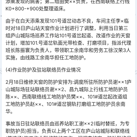
添乘发现的病害；第二组由樊××负责，在西南联络上行线
K0+800-+900处整理道床。󠅅󠅃󠄵󠅂󠄪󠇖󠆨󠆨󠇕󠆞󠆒󠅬󠇘󠆭󠆘󠇙󠆝󠅵󠇗󠆭󠆁󠄐󠇗󠅹󠅸󠇖󠆍󠅳󠇖󠅹󠅰󠇖󠆌󠅹
由于在白天添乘发现101号道岔动态不良，车间主任李×临
时对18日庐山站天窗作业计划进行了调整，利用当日第三
组庐山城际场巡养工作站101号道岔起道、改道作业的天窗
计划，增加101.号道岔轨面光带检查、打磨项目，指派代理
班长陈振寰为负责人，带领职工余南华和劳务工徐汉荣3人
实施，由线路工余南华担任工地防护。󠅅󠅃󠄵󠅂󠄪󠇖󠆨󠆨󠇕󠆞󠆒󠅬󠇘󠆭󠆘󠇙󠆝󠅵󠇗󠆭󠆁󠄐󠇗󠅹󠅸󠇖󠆍󠅳󠇖󠅹󠅰󠇖󠆌󠅹
(4)作业防护及驻站联络员作业情况
2月18日维修天窗的防护安排为:调度所驻所防护员谢××1庐
山城际场驻站联络员谢××2、昌九城际上行线工地防护员
陈××、西南联络线工地防护员樊××、101#道岔起改道组
工地防护员赵××、101#道岔钢轨打磨组工地防护员余南
华。󠅅󠅃󠄵󠅂󠄪󠇖󠆨󠆨󠇕󠆞󠆒󠅬󠇘󠆭󠆘󠇙󠆝󠅵󠇗󠆭󠆁󠄐󠇗󠅹󠅸󠇖󠆍󠅳󠇖󠅹󠅰󠇖󠆌󠅹
事故当日驻站联络员由巡养站职工谢××2(临时替班，为专
职防护员)担当，负责以上两个工区在庐山站城际和联络线