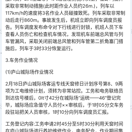
采取非常制动措施(此时距作业人员约26m.)，列车以
117km/h的速度将3名作业人员碰撞致死。列车采取非常制
动后走行860m。事故发生后，机班立即向列车调度员报
告。列车调度发布命令对下行线进行封锁，机班人员下车
查看人员伤亡和检查机车情况，发现机车前端总风管与列
车管漏风，采取关闭前端总风管和列车管第二折角塞门措
施后，列车于3时33分恢复运行。󠅅󠅃󠄵󠅂󠄪󠇖󠆨󠆨󠇕󠆞󠆒󠅬󠇘󠆭󠆘󠇙󠆝󠅵󠇗󠆭󠆁󠄐󠇗󠅹󠅸󠇖󠆍󠅳󠇖󠅹󠅰󠇖󠆌󠅹
3.车务作业情况
(1)庐山城际场作业情况
2月18日庐山城际场客运专线天窗修日计划序号第8、9两
项为工电维修计划，须转为非常站控。工务和电务联络员
到达信号楼后，0It寸42分在城际场“运统——46″登记完
毕，城际场应急值守人员付××审核后，于1时05分交车务
段驻站把关人员审核，1时10分向列车调度员汇报。󠅅󠅃󠄵󠅂󠄪󠇖󠆨󠆨󠇕󠆞󠆒󠅬󠇘󠆭󠆘󠇙󠆝󠅵󠇗󠆭󠆁󠄐󠇗󠅹󠅸󠇖󠆍󠅳󠇖󠅹󠅰󠇖󠆌󠅹
工务登记内容:工务申请2时45分至5时30分利用天窗时间
在庐山城际场进行养护维修作业，电务配合，作业期间集