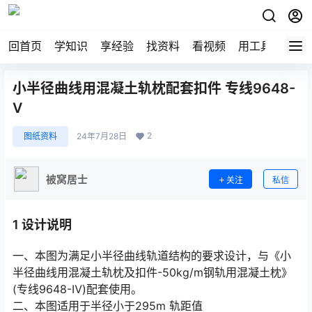
回首页
学知识
享经验
找资料
看视频
用工具
论技
小半径曲线用混凝土轨枕配套扣件 专线9648-
Ⅴ
2
图纸资料
24年7月28日
被窝居士
关注
私信
1 设计说明
一、本图为满足小半径曲线轨道结构的要求设计，与《小
半径曲线用混凝土轨枕及扣件-50kg/m钢轨用混凝土枕》
(专线9648-Ⅳ)配套使用。
二、本图适用于半径小于295m 轨距值