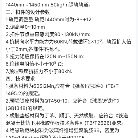
1440mm~1450mm 50kg/m钢轨轨道。
三、扣件的设计参数
1.轨距调整量:轨距1440mm时为-8~+12
2.调高量0~10mm
3.扣件节点垂直静刚度90~130kN/mm:
6
4.抗横向水平力能力为60KN,荷载循环2×10
，轨距扩大值
小于2mm,各部件不损坏。
5.扭力矩应保持在120N·m~150N·m:
8
6.绝缘电阻值不小于10
Ω;
7.预埋铁座抗拔力不小于80kN.
四、技术要求
1.弹条材料为60Si2Mn,应符合《弹条Ⅰ型扣件》(TB/T
1495.2)的规定。
2.预埋铁座材料为QT450-10，应符合《球墨铸铁件》
(GB1348)的规定。
3.橡胶垫板材料为丁苯、顺丁、天然橡胶，应符合《铁道
混凝土枕轨下用橡胶垫板技术条件》(TB/T2626)要求。
4.绝缘轨距块材料为玻璃纤维增强聚酰胺66，密度为
3
1.30~1.45g/cm
硬度不小于HRR105。