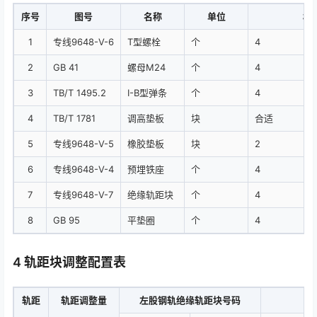
序号
图号
名称
单位
材
1
专线9648-Ⅴ-6
T型螺栓
个
4
2
GB 41
螺母M24
个
4
3
TB/T 1495.2
Ⅰ-B型弹条
个
4
4
TB/T 1781
调高垫板
块
合适
5
专线9648-Ⅴ-5
橡胶垫板
块
2
6
专线9648-Ⅴ-4
预埋铁座
个
4
7
专线9648-Ⅴ-7
绝缘轨距块
个
4
8
GB 95
平垫圈
个
4
4 轨距块调整配置表
轨距
轨距调整量
左股钢轨绝缘轨距块号码