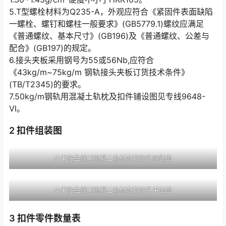
5.T型螺栓材料为Q235-A，外观应符合《紧固件表面缺陷
一螺栓、螺钉和螺柱一般要求》(GB5779.1)螺纹应满足
《普通螺纹、基本尺寸》(GB196)及《普通螺纹、公差与
配合》(GB197)的规定。󠅅󠅃󠄵󠅂󠄪󠇖󠆨󠆨󠇕󠆞󠆒󠅬󠇘󠆭󠆘󠇙󠆝󠅵󠇗󠆭󠆁󠄐󠇗󠅹󠅸󠇖󠆍󠅳󠇖󠅹󠅰󠇖󠆌󠅹
6.接头夹板采用钢号为55或56Nb,应符合
《43kg/m~75kg/m 钢轨接头夹板订货技术条件》
(TB/T2345)的要求。
7.50kg/m钢轨用混凝土轨枕及扣件铺设图见专线9648-
Ⅵ。
2 扣件组装图
小半径曲线用混凝土轨枕配套扣件组装图
小半径曲线用混凝土轨枕配套扣件平面图
3 扣件零件数量表