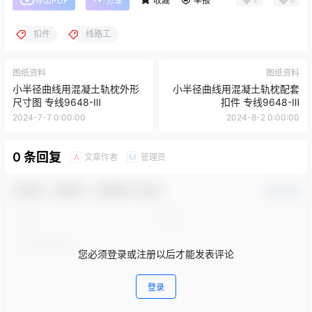
导出PDF
分享
收藏
举报
扣件
线路工
图纸资料
图纸资料
小半径曲线用混凝土轨枕外形
小半径曲线用混凝土轨枕配套
尺寸图 专线9648-Ⅲ
扣件 专线9648-Ⅲ
2024-7-7 0:00:00
2024-8-2 0:00:00
0 条回复
文章作者
管理员
A
M
欢迎您，新朋友，感谢参与互动！
确认修改
您必须登录或注册以后才能发表评论
登录