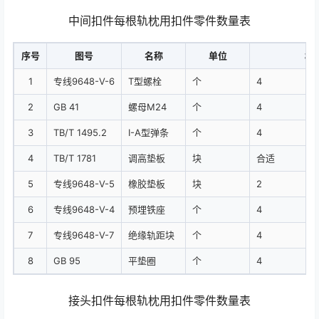
中间扣件每根轨枕用扣件零件数量表
序号
图号
名称
单位
材
1
专线9648-Ⅴ-6
T型螺栓
个
4
2
GB 41
螺母M24
个
4
3
TB/T 1495.2
Ⅰ-A型弹条
个
4
4
TB/T 1781
调高垫板
块
合适
5
专线9648-Ⅴ-5
橡胶垫板
块
2
6
专线9648-Ⅴ-4
预埋铁座
个
4
7
专线9648-Ⅴ-7
绝缘轨距块
个
4
8
GB 95
平垫圈
个
4
接头扣件每根轨枕用扣件零件数量表