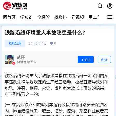
回首页
学知识
享经验
找资料
看视频
用工具
论技
铁路沿线环境重大事故隐患是什么？
0
轨魅知道
24年9月11日
轨哥
关注
私信
轨魅网 创始人
铁路沿线环境重大事故隐患是指在铁路沿线一定范围内从
事违反法律法规规定的生产经营活动，极易直接导致列车
脱轨、冲突、相撞、火灾、爆炸重大及以上事故的隐患，
有下列情形之一的:󠅅󠅃󠄵󠅂󠄪󠇖󠆨󠆨󠇕󠆞󠆒󠅬󠇘󠆭󠆘󠇙󠆝󠅵󠇗󠆭󠆁󠄐󠇗󠅹󠅸󠇖󠆍󠅳󠇖󠅹󠅰󠇖󠆌󠅹
(一)在高速铁路和旅客列车运行区段铁路线路安全保护区
内，擅自建设施工、取土、挖砂、挖沟、采空作业或者其