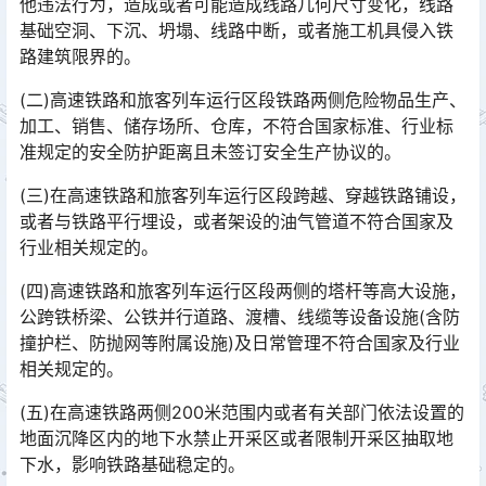
他违法行为，造成或者可能造成线路几何尺寸变化，线路
基础空洞、下沉、坍塌、线路中断，或者施工机具侵入铁
路建筑限界的。󠅅󠅃󠄵󠅂󠄪󠇖󠆨󠆨󠇕󠆞󠆒󠅬󠇘󠆭󠆘󠇙󠆝󠅵󠇗󠆭󠆁󠄐󠇗󠅹󠅸󠇖󠆍󠅳󠇖󠅹󠅰󠇖󠆌󠅹
(二)高速铁路和旅客列车运行区段铁路两侧危险物品生产、
加工、销售、储存场所、仓库，不符合国家标准、行业标
准规定的安全防护距离且未签订安全生产协议的。
(三)在高速铁路和旅客列车运行区段跨越、穿越铁路铺设，
或者与铁路平行埋设，或者架设的油气管道不符合国家及
行业相关规定的。
(四)高速铁路和旅客列车运行区段两侧的塔杆等高大设施，
公跨铁桥梁、公铁并行道路、渡槽、线缆等设备设施(含防
撞护栏、防抛网等附属设施)及日常管理不符合国家及行业
相关规定的。󠅅󠅃󠄵󠅂󠄪󠇖󠆨󠆨󠇕󠆞󠆒󠅬󠇘󠆭󠆘󠇙󠆝󠅵󠇗󠆭󠆁󠄐󠇗󠅹󠅸󠇖󠆍󠅳󠇖󠅹󠅰󠇖󠆌󠅹
(五)在高速铁路两侧200米范围内或者有关部门依法设置的
地面沉降区内的地下水禁止开采区或者限制开采区抽取地
下水，影响铁路基础稳定的。