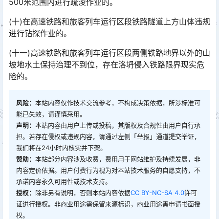
500米范围内进行疏浚作业的。󠅅󠅃󠄵󠅂󠄪󠇖󠆨󠆨󠇕󠆞󠆒󠅬󠇘󠆭󠆘󠇙󠆝󠅵󠇗󠆭󠆁󠄐󠇗󠅹󠅸󠇖󠆍󠅳󠇖󠅹󠅰󠇖󠆌󠅹
(十)在高速铁路和旅客列车运行区段铁路隧道上方山体违规
进行钻探作业的。
(十一)高速铁路和旅客列车运行区段两侧铁路地界以外的山
坡地水土保持治理不到位，存在洛坍侵入铁路限界现实危
险的。
风险：
本站内容仅作技术交流参考，不构成决策依据，所涉标准可
能已失效，请谨慎采用。
声明：
本站内容由用户上传或投稿，其版权及合规性由用户自行承
担。若存在侵权或违规内容，请通过左侧「举报」通道提交举证，
我们将在24小时内核实并下架。
赞助：
本站部分内容涉及收费，费用用于网站维护及持续发展，非
内容定价依据。用户付费行为视为对本站技术服务的自愿支持，不
承诺内容永久可用性或技术支持。
授权：
除非另有说明，否则本站内容依据
CC BY-NC-SA 4.0
许可
证进行授权。非商业用途需保留来源标识，商业用途需申请书面授
权。